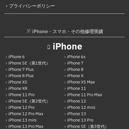
プライバシーポリシー
iPhone 17
AppleWatch修理実績
Android
AppleWatchバッテリー交換
Google Pixel
iPhone・スマホ・その他修理実績
AppleWatchフロントパネル交換修理
Xperia
ガラケー修理実績
iPhone
AQUOS
ガラケーバッテリー交換
iPhone 6
iPhone 6s
Galaxy
iPhone SE（第1世代）
iPhone 7
iPhone 7 Plus
iPhone 8
OPPO
iPhone 8 Plus
iPhone X
HUAWEI
iPhone XS
iPhone XS Max
iPhone XR
iPhone 11
arrows
iPhone 11 Pro
iPhone 11 Pro Max
iPhone SE（第2世代）
iPhone 12
Xiaomi
iPhone 12 Pro
iPhone 12 mini
Motolora
iPhone 12 Pro Max
iPhone 13
iPhone 13 mini
iPhone 13 Pro
その他Android
iPhone 13 Pro Max
iPhone SE（第3世代）