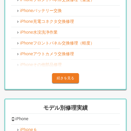
iPhoneバッテリー交換
iPhone充電コネクタ交換修理
iPhone水没洗浄作業
iPhoneフロントパネル交換修理（軽度）
iPhoneアウトカメラ交換修理
iPhoneその他部品修理
iPhoneアウトカメラレンズ交換修理
続きを見る
iPhone基板破損修理（重度）
iPhoneスピーカー関連修理
モデル別修理実績
iPhoneカメラレンズガラス交換修理
iPhone
iPhoneインカメラ交換修理
iPhoneリンゴループ、システム復旧
iPhone 6