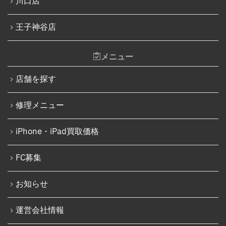
川口店
Nintendo Siwtch充電コネクタ修理
iPhone 14 Pro
Nintendo Switchタッチパネル修理交換
王子神谷店
iPhone 14 Pro Max
Nintendo Switchゲームカードスロット修理
iPhone 14 Plus
メニュー
Nintendo Switch SDカードスロット修理
iPhone 15
Nintendo Switch基板破損修理（軽度）
店舗を探す
iPhone 15 Plus
Nintendo Switch基板破損修理（重度）
修理メニュー
iPhone 15 Pro
Nintendo Switch Joy-Con レール修理
iPhone 15 Pro Max
iPhone・iPad買取価格
iPod修理実績
iPhone 16
iPodバッテリー交換
FC募集
iPhone 16 Plus
パソコン修理実績
iPhone 16 Pro
お知らせ
パソコン液晶パネル交換修理
iPhone 16 Pro Max
パソコンバッテリー交換
運営会社情報
iPhone 16e
パソコンその他部品修理