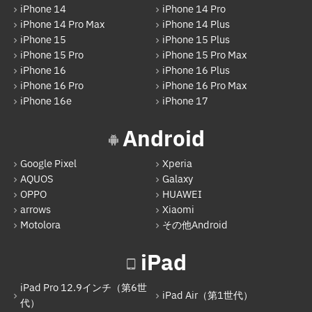
iPhone 14
iPhone 14 Pro
iPad
iPhone 14 Pro Max
iPhone 14 Plus
iPad Pro 12.9インチ（第6世代）
iPhone 15
iPhone 15 Plus
iPhone 15 Pro
iPhone 15 Pro Max
iPad Air（第1世代）
iPhone 16
iPhone 16 Plus
iPhone 16 Pro
iPhone 16 Pro Max
iPad mini（第2世代）
iPhone 16e
iPhone 17
iPad Air（第2世代）
Android
iPad mini（第4世代）
Google Pixel
Xperia
iPad Pro 12.9インチ（第1世代）
AQUOS
Galaxy
iPad Pro 9.7インチ
OPPO
HUAWEI
arrows
Xiaomi
iPad（第5世代）
Motolora
その他Android
iPad Pro 12.9インチ（第2世代）
iPad
iPad（第6世代）
iPad Pro 12.9インチ（第6世
iPad Pro 12.9インチ（第3世代）
iPad Air（第1世代）
代）