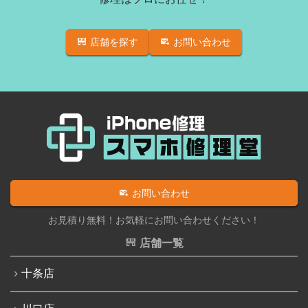
iPadフロントパネル交換修理（ガラス割れ・タッチ不
iPhone 11 Pro Max
良）
店舗を探す
お問い合わせ
iPhone SE（第2世代）
iPadバッテリー交換
iPhone 12
iPadパネル交換修理（ガラス液晶一体型）
iPhone 12 Pro
iPad液晶パネル交換修理（画面表示不良）
iPhone 12 mini
iPad充電コネクタ交換修理
iPhone 12 Pro Max
iPad水没洗浄作業
iPhone 13
iPadその他部品修理
お問い合わせ
iPhone 13 mini
Nintendo Switch修理実績
お見積り無料！お気軽にお問い合わせください！
iPhone 13 Pro
Nintendo Switchその他部品修理
店舗一覧
iPhone 13 Pro Max
Nintendo Switchバッテリー交換
十条店
iPhone SE（第3世代）
Nintendo Switch液晶画面修理交換
iPhone 14