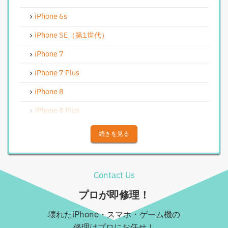
iPhone基板破損修理（軽度）
iPhone 6s
iPhoneバイブレータ交換修理
iPhone SE（第1世代）
Android修理実績
iPhone 7
Androidフロントパネル交換修理
iPhone 7 Plus
Androidバッテリー交換
iPhone 8
Android水没洗浄作業
iPhone 8 Plus
Androidその他部品修理
iPhone X
続きを見る
Android充電コネクタ修理
iPhone XS
Android基板破損修理（重度）
iPhone XS Max
Contact Us
Androidロゴループ、システム復旧
iPhone XR
プロが即修理！
Android基板破損修理（軽度）
iPhone 11
壊れたiPhone・スマホ・ゲーム機の
iPad修理実績
iPhone 11 Pro
修理はプロにお任せ！