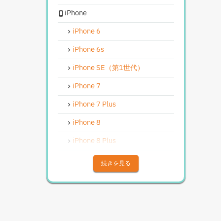
iPhone
iPhoneカメラレンズガラス交換
修理
iPhone 6
iPhoneインカメラ交換修理
iPhone 6s
iPhoneリンゴループ、システム
復旧
iPhone SE（第1世代）
iPhone基板破損修理（軽度）
iPhone 7
iPhoneバイブレータ交換修理
iPhone 7 Plus
Android修理実績
iPhone 8
Androidフロントパネル交換修理
iPhone 8 Plus
Androidバッテリー交換
iPhone X
続きを見る
Android水没洗浄作業
iPhone XS
Androidその他部品修理
iPhone XS Max
Android充電コネクタ修理
iPhone XR