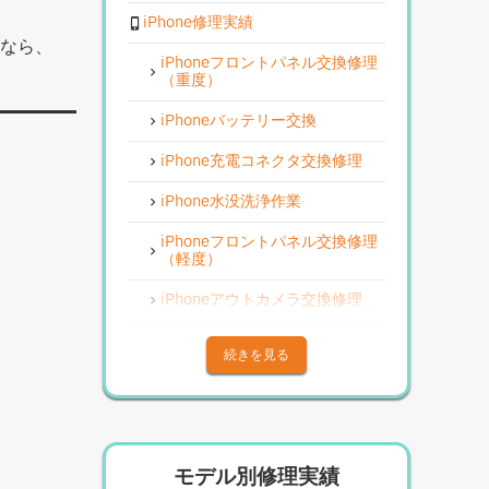
iPhone修理実績
りなら、
iPhoneフロントパネル交換修理
（重度）
iPhoneバッテリー交換
iPhone充電コネクタ交換修理
iPhone水没洗浄作業
iPhoneフロントパネル交換修理
（軽度）
iPhoneアウトカメラ交換修理
iPhoneその他部品修理
続きを見る
iPhoneアウトカメラレンズ交換
修理
iPhone基板破損修理（重度）
モデル別修理実績
iPhoneスピーカー関連修理