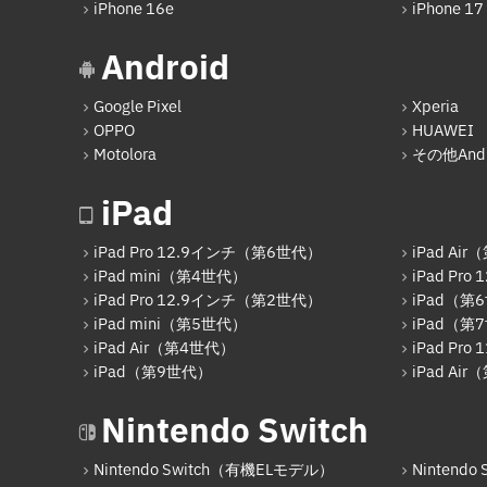
iPhone 16e
iPhone 17
Android
Google Pixel
Xperia
OPPO
HUAWEI
Motolora
その他Andr
iPad
iPad Pro 12.9インチ（第6世代）
iPad Ai
iPad mini（第4世代）
iPad Pr
iPad Pro 12.9インチ（第2世代）
iPad（第
iPad mini（第5世代）
iPad（第
iPad Air（第4世代）
iPad Pr
iPad（第9世代）
iPad Ai
Nintendo Switch
Nintendo Switch（有機ELモデル）
Nintendo S