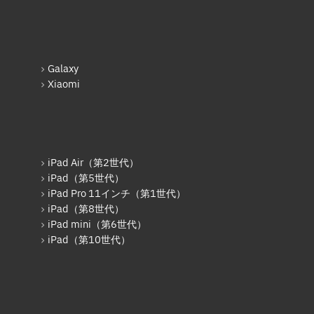
iPhone 16 Pro Max
Nintendo Switch基板破損修理
（重度）
iPhone 16e
Nintendo Switch Joy-Con レー
iPhone 17
ル修理
Galaxy
Xiaomi
Android
iPod修理実績
Google Pixel
iPodバッテリー交換
Xperia
パソコン修理実績
iPad Air（第2世代）
AQUOS
パソコン液晶パネル交換修理
iPad（第5世代）
Galaxy
パソコンバッテリー交換
iPad Pro 11インチ（第1世代）
iPad（第8世代）
OPPO
パソコンその他部品修理
iPad mini（第6世代）
iPad（第10世代）
HUAWEI
AppleWatch修理実績
arrows
AppleWatchバッテリー交換
Xiaomi
AppleWatchフロントパネル交換
修理