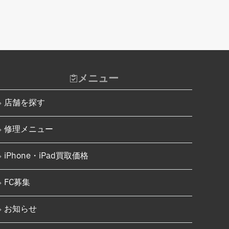
Android基板破損修理（重度）
iPhone 11
Androidロゴループ、システム復
iPhone 11 Pro
旧
iPhone 11 Pro Max
Android基板破損修理（軽度）
iPhone SE（第2世代）
iPad修理実績
メニュー
iPhone 12
iPadフロントパネル交換修理
（ガラス割れ・タッチ不良）
店舗を探す
iPhone 12 Pro
iPadバッテリー交換
iPhone 12 mini
修理メニュー
iPadパネル交換修理（ガラス液
iPhone 12 Pro Max
晶一体型）
iPhone・iPad買取価格
iPhone 13
iPad充電コネクタ交換修理
iPhone 13 mini
FC募集
iPad液晶パネル交換修理（画面
表示不良）
iPhone 13 Pro
お知らせ
iPad水没洗浄作業
iPhone 13 Pro Max