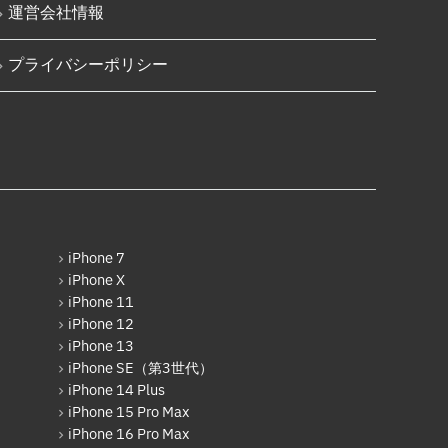
iPadその他部品修理
運営会社情報
iPhone SE（第3世代）
Nintendo Switch修理実績
iPhone 14
プライバシーポリシー
Nintendo Switchその他部品修理
iPhone 14 Pro
Nintendo Switchバッテリー交換
iPhone 14 Pro Max
Nintendo Switch液晶画面修理交
iPhone 14 Plus
換
iPhone 15
Nintendo Siwtch充電コネクタ修
理
iPhone 15 Plus
Nintendo Switchタッチパネル修
iPhone 7
理交換
iPhone 15 Pro
iPhone X
iPhone 11
Nintendo Switchゲームカードス
iPhone 15 Pro Max
iPhone 12
ロット修理
iPhone 13
iPhone 16
Nintendo Switch SDカードスロ
iPhone SE（第3世代）
ット修理
iPhone 16 Plus
iPhone 14 Plus
iPhone 15 Pro Max
Nintendo Switch基板破損修理
iPhone 16 Pro
（軽度）
iPhone 16 Pro Max