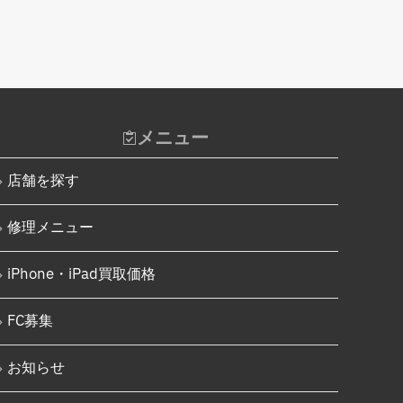
Android基板破損修理（重度）
iPhone 11
Androidロゴループ、システム復
iPhone 11 Pro
旧
iPhone 11 Pro Max
Android基板破損修理（軽度）
iPhone SE（第2世代）
iPad修理実績
メニュー
iPhone 12
iPadフロントパネル交換修理
（ガラス割れ・タッチ不良）
店舗を探す
iPhone 12 Pro
iPadバッテリー交換
iPhone 12 mini
修理メニュー
iPadパネル交換修理（ガラス液
iPhone 12 Pro Max
晶一体型）
iPhone・iPad買取価格
iPhone 13
iPad充電コネクタ交換修理
iPhone 13 mini
FC募集
iPad液晶パネル交換修理（画面
表示不良）
iPhone 13 Pro
お知らせ
iPad水没洗浄作業
iPhone 13 Pro Max