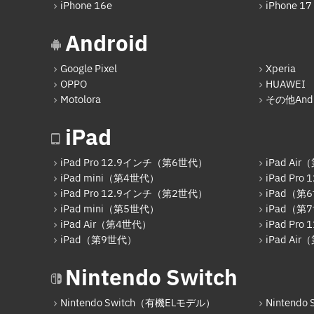
iPhone 16e
iPhone 17
Android
Google Pixel
Xperia
OPPO
HUAWEI
Motolora
その他Andr
iPad
iPad Pro 12.9インチ（第6世代）
iPad Ai
iPad mini（第4世代）
iPad Pr
iPad Pro 12.9インチ（第2世代）
iPad（第
iPad mini（第5世代）
iPad（第
iPad Air（第4世代）
iPad Pr
iPad（第9世代）
iPad Ai
Nintendo Switch
Nintendo Switch（有機ELモデル）
Nintendo S