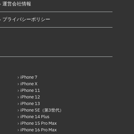
iPadその他部品修理
運営会社情報
iPhone SE（第3世代）
Nintendo Switch修理実績
iPhone 14
プライバシーポリシー
Nintendo Switchその他部品修理
iPhone 14 Pro
Nintendo Switchバッテリー交換
iPhone 14 Pro Max
Nintendo Switch液晶画面修理交
iPhone 14 Plus
換
iPhone 15
Nintendo Siwtch充電コネクタ修
理
iPhone 15 Plus
Nintendo Switchタッチパネル修
iPhone 7
理交換
iPhone 15 Pro
iPhone X
iPhone 11
Nintendo Switchゲームカードス
iPhone 15 Pro Max
iPhone 12
ロット修理
iPhone 13
iPhone 16
Nintendo Switch SDカードスロ
iPhone SE（第3世代）
ット修理
iPhone 16 Plus
iPhone 14 Plus
iPhone 15 Pro Max
Nintendo Switch基板破損修理
iPhone 16 Pro
（軽度）
iPhone 16 Pro Max