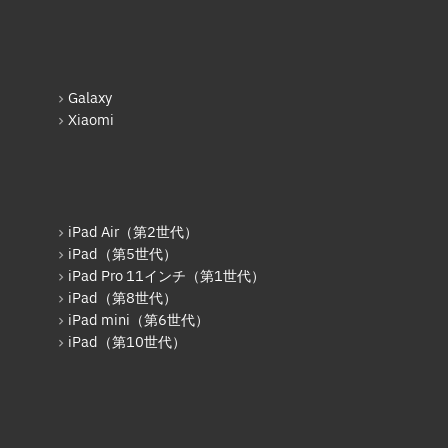
iPhone 16 Pro Max
Nintendo Switch基板破損修理
（重度）
iPhone 16e
Nintendo Switch Joy-Con レー
iPhone 17
ル修理
Galaxy
Xiaomi
Android
iPod修理実績
Google Pixel
iPodバッテリー交換
Xperia
パソコン修理実績
iPad Air（第2世代）
AQUOS
パソコン液晶パネル交換修理
iPad（第5世代）
Galaxy
パソコンバッテリー交換
iPad Pro 11インチ（第1世代）
iPad（第8世代）
OPPO
パソコンその他部品修理
iPad mini（第6世代）
iPad（第10世代）
HUAWEI
AppleWatch修理実績
arrows
AppleWatchバッテリー交換
Xiaomi
AppleWatchフロントパネル交換
修理