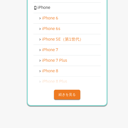
iPhone
iPhoneカメラレンズガラス交換
修理
iPhone 6
iPhoneインカメラ交換修理
iPhone 6s
iPhoneリンゴループ、システム
復旧
iPhone SE（第1世代）
iPhone基板破損修理（軽度）
iPhone 7
iPhoneバイブレータ交換修理
iPhone 7 Plus
Android修理実績
iPhone 8
Androidフロントパネル交換修理
iPhone 8 Plus
Androidバッテリー交換
iPhone X
続きを見る
Android水没洗浄作業
iPhone XS
Androidその他部品修理
iPhone XS Max
Android充電コネクタ修理
iPhone XR