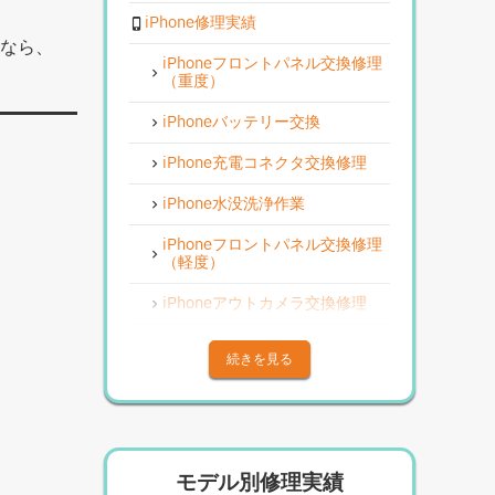
iPhone修理実績
りなら、
iPhoneフロントパネル交換修理
（重度）
iPhoneバッテリー交換
iPhone充電コネクタ交換修理
iPhone水没洗浄作業
iPhoneフロントパネル交換修理
（軽度）
iPhoneアウトカメラ交換修理
iPhoneその他部品修理
続きを見る
iPhoneアウトカメラレンズ交換
修理
iPhone基板破損修理（重度）
モデル別修理実績
iPhoneスピーカー関連修理