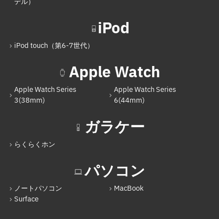
デル）
iPad Pro 12.9インチ（第5世代）
iPod
iPad mini（第6世代）
iPod touch（第6-7世代）
iPad（第9世代）
Apple Watch
iPad Air（第5世代）
iPad Pro 11インチ（第4世代）
Apple Watch Series
Apple Watch Series
3(38mm)
6(44mm)
iPad（第10世代）
ガラケー
Nintendo Switch
Nintendo Switch（有機ELモデル）
らくらくホン
Nintendo Switch Lite
パソコン
iPod
ノートパソコン
MacBook
iPod touch（第6-7世代）
Surface
Apple Watch