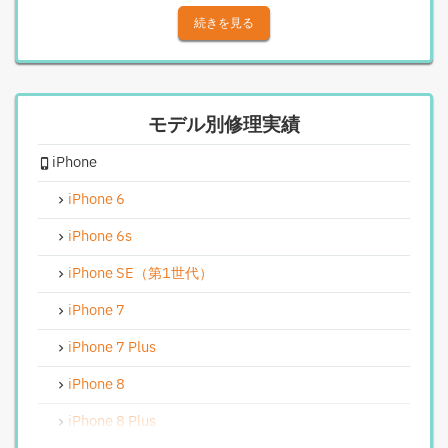
iPhoneアウトカメラレンズ交換修理
続きを見る
iPhone基板破損修理（重度）
iPhoneスピーカー関連修理
モデル別修理実績
iPhoneカメラレンズガラス交換修理
iPhone
iPhoneインカメラ交換修理
iPhoneリンゴループ、システム復旧
iPhone 6
iPhone基板破損修理（軽度）
iPhone 6s
iPhoneバイブレータ交換修理
iPhone SE（第1世代）
Android修理実績
iPhone 7
Androidフロントパネル交換修理
iPhone 7 Plus
Androidバッテリー交換
iPhone 8
Android水没洗浄作業
iPhone 8 Plus