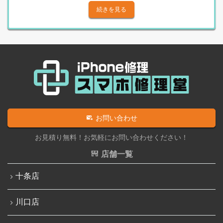
Androidその他部品修理
iPhone X
続きを見る
Android充電コネクタ修理
iPhone XS
Android基板破損修理（重度）
iPhone XS Max
Androidロゴループ、システム復旧
iPhone XR
Android基板破損修理（軽度）
iPhone 11
iPad修理実績
iPhone 11 Pro
iPadフロントパネル交換修理（ガラス割れ・タッチ不
iPhone 11 Pro Max
お問い合わせ
良）
iPhone SE（第2世代）
お見積り無料！お気軽にお問い合わせください！
iPadバッテリー交換
iPhone 12
店舗一覧
iPadパネル交換修理（ガラス液晶一体型）
iPhone 12 Pro
十条店
iPad液晶パネル交換修理（画面表示不良）
iPhone 12 mini
iPad充電コネクタ交換修理
川口店
iPhone 12 Pro Max
iPad水没洗浄作業