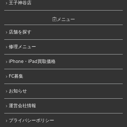
iPhone 13
王子神谷店
iPadその他部品修理
iPhone 13 mini
Nintendo Switch修理実績
メニュー
iPhone 13 Pro
Nintendo Switchその他部品修理
店舗を探す
iPhone 13 Pro Max
Nintendo Switchバッテリー交換
iPhone SE（第3世代）
修理メニュー
Nintendo Switch液晶画面修理交換
iPhone 14
Nintendo Siwtch充電コネクタ修理
iPhone・iPad買取価格
iPhone 14 Pro
Nintendo Switchタッチパネル修理交換
iPhone 14 Pro Max
FC募集
Nintendo Switchゲームカードスロット修理
iPhone 14 Plus
Nintendo Switch SDカードスロット修理
お知らせ
iPhone 15
Nintendo Switch基板破損修理（軽度）
運営会社情報
iPhone 15 Plus
Nintendo Switch基板破損修理（重度）
iPhone 15 Pro
プライバシーポリシー
Nintendo Switch Joy-Con レール修理