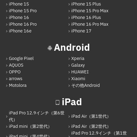
iPhone 15
iPhone 15 Plus
iPhone 15 Pro
iPhone 15 Pro Max
HUAWEI
iPhone 16
iPhone 16 Plus
arrows
iPhone 16 Pro
iPhone 16 Pro Max
iPhone 16e
iPhone 17
Xiaomi
Android
Motolora
その他Android
Google Pixel
Xperia
AQUOS
Galaxy
iPad
OPPO
HUAWEI
arrows
Xiaomi
iPad Pro 12.9インチ（第6世代）
Motolora
その他Android
iPad Air（第1世代）
iPad
iPad mini（第2世代）
iPad Air（第2世代）
iPad Pro 12.9インチ（第6世
iPad Air（第1世代）
代）
iPad mini（第4世代）
iPad mini（第2世代）
iPad Air（第2世代）
iPad Pro 12.9インチ（第1世
iPad Pro 12.9インチ（第1世代）
iPad mini（第4世代）