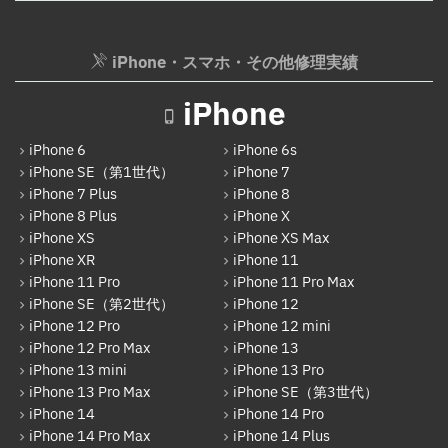
Android
AppleWatchバッテリー交換
Google Pixel
iPhone・スマホ・その他修理実績
AppleWatchフロントパネル交換修理
Xperia
ガラケー修理実績
iPhone
AQUOS
ガラケーバッテリー交換
iPhone 6
iPhone 6s
Galaxy
iPhone SE（第1世代）
iPhone 7
iPhone 7 Plus
iPhone 8
OPPO
iPhone 8 Plus
iPhone X
HUAWEI
iPhone XS
iPhone XS Max
iPhone XR
iPhone 11
arrows
iPhone 11 Pro
iPhone 11 Pro Max
iPhone SE（第2世代）
iPhone 12
Xiaomi
iPhone 12 Pro
iPhone 12 mini
Motolora
iPhone 12 Pro Max
iPhone 13
iPhone 13 mini
iPhone 13 Pro
その他Android
iPhone 13 Pro Max
iPhone SE（第3世代）
iPhone 14
iPhone 14 Pro
iPad
iPhone 14 Pro Max
iPhone 14 Plus