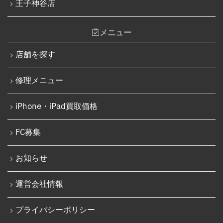
王子神谷店
iPhone 14 Pro Max
Nintendo Switchゲームカードスロット修理
iPhone 14 Plus
メニュー
Nintendo Switch SDカードスロット修理
iPhone 15
Nintendo Switch基板破損修理（軽度）
店舗を探す
iPhone 15 Plus
Nintendo Switch基板破損修理（重度）
修理メニュー
iPhone 15 Pro
Nintendo Switch Joy-Con レール修理
iPhone 15 Pro Max
iPhone・iPad買取価格
iPod修理実績
iPhone 16
iPodバッテリー交換
FC募集
iPhone 16 Plus
パソコン修理実績
iPhone 16 Pro
お知らせ
パソコン液晶パネル交換修理
iPhone 16 Pro Max
パソコンバッテリー交換
運営会社情報
iPhone 16e
パソコンその他部品修理
プライバシーポリシー
iPhone 17
AppleWatch修理実績