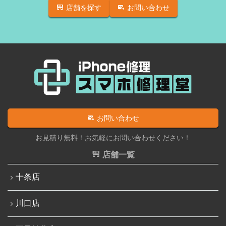
店舗を探す
お問い合わせ
iPhone SE（第2世代）
iPadバッテリー交換
iPhone 12
iPadパネル交換修理（ガラス液晶一体型）
iPhone 12 Pro
iPad液晶パネル交換修理（画面表示不良）
iPhone 12 mini
iPad充電コネクタ交換修理
iPhone 12 Pro Max
iPad水没洗浄作業
iPhone 13
iPadその他部品修理
お問い合わせ
iPhone 13 mini
Nintendo Switch修理実績
お見積り無料！お気軽にお問い合わせください！
iPhone 13 Pro
Nintendo Switchその他部品修理
店舗一覧
iPhone 13 Pro Max
Nintendo Switchバッテリー交換
十条店
iPhone SE（第3世代）
Nintendo Switch液晶画面修理交換
iPhone 14
川口店
Nintendo Siwtch充電コネクタ修理
iPhone 14 Pro
Nintendo Switchタッチパネル修理交換