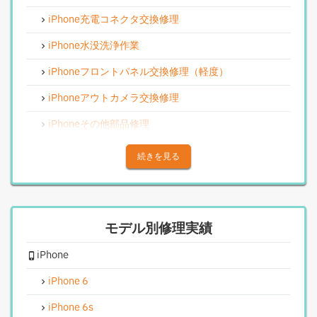
iPhone充電コネクタ交換修理
iPhone水没洗浄作業
iPhoneフロントパネル交換修理（軽度）
iPhoneアウトカメラ交換修理
iPhoneその他部品修理
iPhoneアウトカメラレンズ交換修理
続きを見る
iPhone基板破損修理（重度）
iPhoneスピーカー関連修理
モデル別修理実績
iPhoneカメラレンズガラス交換修理
iPhone
iPhoneインカメラ交換修理
iPhoneリンゴループ、システム復旧
iPhone 6
iPhone基板破損修理（軽度）
iPhone 6s