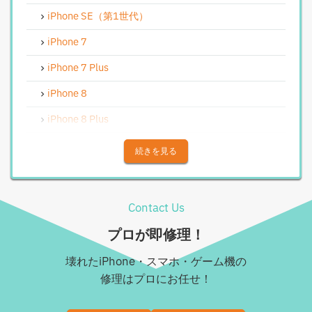
iPhoneバイブレータ交換修理
iPhone SE（第1世代）
Android修理実績
iPhone 7
Androidフロントパネル交換修理
iPhone 7 Plus
Androidバッテリー交換
iPhone 8
Android水没洗浄作業
iPhone 8 Plus
Androidその他部品修理
iPhone X
続きを見る
Android充電コネクタ修理
iPhone XS
Android基板破損修理（重度）
iPhone XS Max
Contact Us
Androidロゴループ、システム復旧
iPhone XR
プロが即修理！
Android基板破損修理（軽度）
iPhone 11
壊れたiPhone・スマホ・ゲーム機の
iPad修理実績
iPhone 11 Pro
修理はプロにお任せ！
iPadフロントパネル交換修理（ガラス割れ・タッチ不
iPhone 11 Pro Max
良）