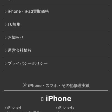
iPhone 14
Nintendo Siwtch充電コネクタ修理
iPhone・iPad買取価格
iPhone 14 Pro
Nintendo Switchタッチパネル修理交換
iPhone 14 Pro Max
FC募集
Nintendo Switchゲームカードスロット修理
iPhone 14 Plus
Nintendo Switch SDカードスロット修理
お知らせ
iPhone 15
Nintendo Switch基板破損修理（軽度）
運営会社情報
iPhone 15 Plus
Nintendo Switch基板破損修理（重度）
iPhone 15 Pro
プライバシーポリシー
Nintendo Switch Joy-Con レール修理
iPhone 15 Pro Max
iPod修理実績
iPhone 16
iPodバッテリー交換
iPhone・スマホ・その他修理実績
iPhone 16 Plus
パソコン修理実績
iPhone
iPhone 16 Pro
パソコン液晶パネル交換修理
iPhone 16 Pro Max
iPhone 6
iPhone 6s
パソコンバッテリー交換