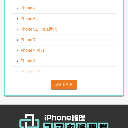
iPhoneリンゴループ、システム復旧
iPhone 6
iPhone基板破損修理（軽度）
iPhone 6s
iPhoneバイブレータ交換修理
iPhone SE（第1世代）
Android修理実績
iPhone 7
Androidフロントパネル交換修理
iPhone 7 Plus
Androidバッテリー交換
iPhone 8
Android水没洗浄作業
iPhone 8 Plus
Androidその他部品修理
iPhone X
続きを見る
Android充電コネクタ修理
iPhone XS
Android基板破損修理（重度）
iPhone XS Max
Androidロゴループ、システム復旧
iPhone XR
Android基板破損修理（軽度）
iPhone 11