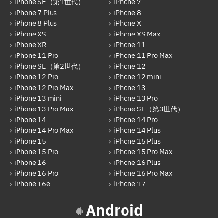
iPhone SE（第1世代）
iPhone 7
iPhone 16e
iPhone 7 Plus
iPhone 8
パソコンその他部品修理
iPhone 8 Plus
iPhone X
iPhone 17
AppleWatch修理実績
iPhone XS
iPhone XS Max
Android
iPhone XR
iPhone 11
AppleWatchバッテリー交換
iPhone 11 Pro
iPhone 11 Pro Max
Google Pixel
iPhone SE（第2世代）
iPhone 12
AppleWatchフロントパネル交換修理
iPhone 12 Pro
iPhone 12 mini
Xperia
iPhone 12 Pro Max
iPhone 13
ガラケー修理実績
AQUOS
iPhone 13 mini
iPhone 13 Pro
ガラケーバッテリー交換
iPhone 13 Pro Max
iPhone SE（第3世代）
Galaxy
iPhone 14
iPhone 14 Pro
iPhone 14 Pro Max
iPhone 14 Plus
OPPO
iPhone 15
iPhone 15 Plus
iPhone 15 Pro
iPhone 15 Pro Max
HUAWEI
iPhone 16
iPhone 16 Plus
arrows
iPhone 16 Pro
iPhone 16 Pro Max
iPhone 16e
iPhone 17
Xiaomi
Android
Motolora