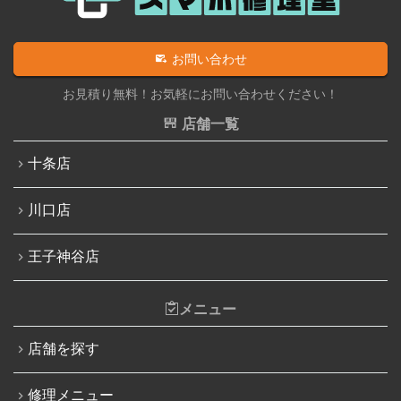
iPad修理実績
iPhone 11 Pro
iPadフロントパネル交換修理（ガラス割れ・タッチ不
iPhone 11 Pro Max
お問い合わせ
良）
iPhone SE（第2世代）
お見積り無料！お気軽にお問い合わせください！
iPadバッテリー交換
iPhone 12
店舗一覧
iPadパネル交換修理（ガラス液晶一体型）
iPhone 12 Pro
十条店
iPad液晶パネル交換修理（画面表示不良）
iPhone 12 mini
iPad充電コネクタ交換修理
川口店
iPhone 12 Pro Max
iPad水没洗浄作業
iPhone 13
王子神谷店
iPadその他部品修理
iPhone 13 mini
Nintendo Switch修理実績
メニュー
iPhone 13 Pro
Nintendo Switchその他部品修理
店舗を探す
iPhone 13 Pro Max
Nintendo Switchバッテリー交換
iPhone SE（第3世代）
修理メニュー
Nintendo Switch液晶画面修理交換