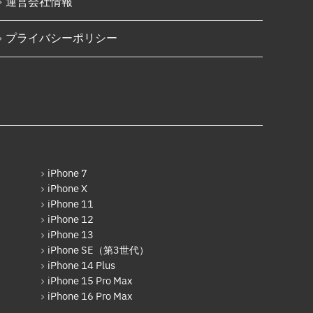
運営会社情報
Xiaomi
AppleWatchフロントパネル交換
修理
Motolora
プライバシーポリシー
ガラケー修理実績
その他Android
ガラケーバッテリー交換
iPad
iPad Pro 12.9インチ（第6世
代）
iPad Air（第1世代）
iPad mini（第2世代）
iPhone 7
iPhone X
iPad Air（第2世代）
iPhone 11
iPhone 12
iPad mini（第4世代）
iPhone 13
iPhone SE（第3世代）
iPad Pro 12.9インチ（第1世
代）
iPhone 14 Plus
iPhone 15 Pro Max
iPad Pro 9.7インチ
iPhone 16 Pro Max