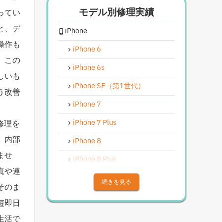
モデル別修理実績
ってい
iPhoneスピーカー関連修理
と、デ
iPhone
iPhoneカメラレンズガラス交換
修理
操作も
iPhone 6
iPhoneインカメラ交換修理
。この
iPhone 6s
しいも
iPhoneリンゴループ、システム
復旧
iPhone SE（第1世代）
う改善
iPhone基板破損修理（軽度）
iPhone 7
iPhoneバイブレータ交換修理
iPhone 7 Plus
の修理を
、内部
Android修理実績
iPhone 8
ませ
Androidフロントパネル交換修理
iPhone 8 Plus
真や連
Androidバッテリー交換
iPhone X
続きを見る
そのま
Android水没洗浄作業
iPhone XS
短即日
Androidその他部品修理
iPhone XS Max
生活で