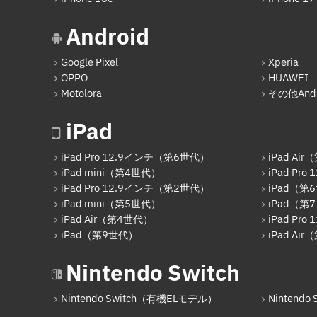
Android
Google Pixel
Xperia
OPPO
HUAWEI
Motolora
その他Andr
iPad
iPad Pro 12.9インチ（第6世代）
iPad Ai
iPad mini（第4世代）
iPad Pr
iPad Pro 12.9インチ（第2世代）
iPad（第
iPad mini（第5世代）
iPad（第
iPad Air（第4世代）
iPad Pr
iPad（第9世代）
iPad Ai
Nintendo Switch
Nintendo Switch（有機ELモデル）
Nintendo S