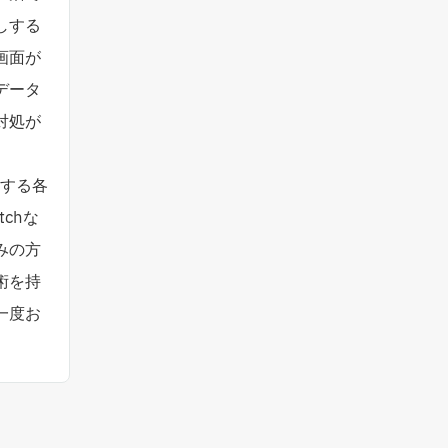
Android充電コネクタ修理
iPhone XR
しする
Android基板破損修理（重度）
画面が
iPhone 11
データ
Androidロゴループ、システム復
iPhone 11 Pro
旧
対処が
iPhone 11 Pro Max
Android基板破損修理（軽度）
iPhone SE（第2世代）
iPad修理実績
とする各
iPhone 12
tchな
iPadフロントパネル交換修理
（ガラス割れ・タッチ不良）
iPhone 12 Pro
みの方
iPadバッテリー交換
術を持
iPhone 12 mini
iPadパネル交換修理（ガラス液
一度お
iPhone 12 Pro Max
晶一体型）
iPhone 13
iPad液晶パネル交換修理（画面
表示不良）
iPhone 13 mini
iPad充電コネクタ交換修理
iPhone 13 Pro