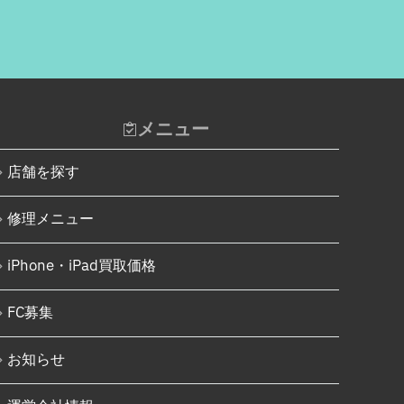
Nintendo Switch基板破損修理
iPhone 16 Pro
（軽度）
iPhone 16 Pro Max
Nintendo Switch基板破損修理
（重度）
iPhone 16e
Nintendo Switch Joy-Con レー
iPhone 17
ル修理
メニュー
Android
iPod修理実績
店舗を探す
Google Pixel
iPodバッテリー交換
Xperia
パソコン修理実績
修理メニュー
AQUOS
パソコン液晶パネル交換修理
iPhone・iPad買取価格
Galaxy
パソコンバッテリー交換
FC募集
OPPO
パソコンその他部品修理
HUAWEI
AppleWatch修理実績
お知らせ
arrows
AppleWatchバッテリー交換