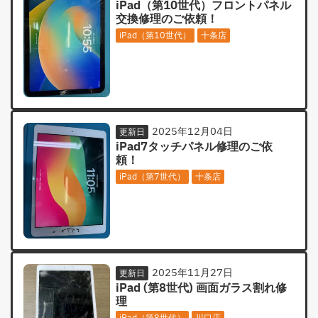
iPad（第10世代）フロントパネル
交換修理のご依頼！
iPad（第10世代）
十条店
2025年12月04日
更新日
iPad7タッチパネル修理のご依
頼！
iPad（第7世代）
十条店
2025年11月27日
更新日
iPad (第8世代) 画面ガラス割れ修
理
iPad（第8世代）
川口店