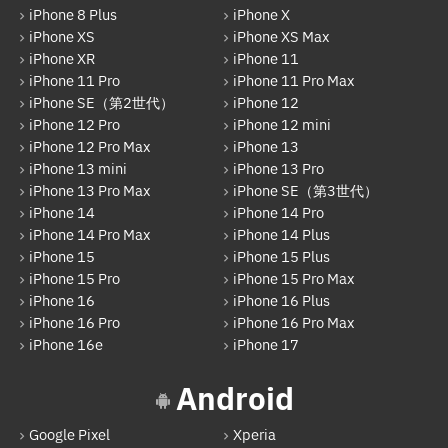
iPhone 8 Plus
iPhone X
iPhone 17
AppleWatch修理実績
iPhone XS
iPhone XS Max
Android
iPhone XR
iPhone 11
AppleWatchバッテリー交換
iPhone 11 Pro
iPhone 11 Pro Max
Google Pixel
iPhone SE（第2世代）
iPhone 12
AppleWatchフロントパネル交換修理
iPhone 12 Pro
iPhone 12 mini
Xperia
iPhone 12 Pro Max
iPhone 13
ガラケー修理実績
AQUOS
iPhone 13 mini
iPhone 13 Pro
ガラケーバッテリー交換
iPhone 13 Pro Max
iPhone SE（第3世代）
Galaxy
iPhone 14
iPhone 14 Pro
iPhone 14 Pro Max
iPhone 14 Plus
OPPO
iPhone 15
iPhone 15 Plus
iPhone 15 Pro
iPhone 15 Pro Max
HUAWEI
iPhone 16
iPhone 16 Plus
arrows
iPhone 16 Pro
iPhone 16 Pro Max
iPhone 16e
iPhone 17
Xiaomi
Android
Motolora
その他Android
Google Pixel
Xperia