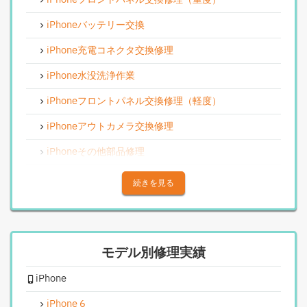
iPhoneバッテリー交換
iPhone充電コネクタ交換修理
iPhone水没洗浄作業
iPhoneフロントパネル交換修理（軽度）
iPhoneアウトカメラ交換修理
iPhoneその他部品修理
iPhoneアウトカメラレンズ交換修理
続きを見る
iPhone基板破損修理（重度）
iPhoneスピーカー関連修理
モデル別修理実績
iPhoneカメラレンズガラス交換修理
iPhone
iPhoneインカメラ交換修理
iPhoneリンゴループ、システム復旧
iPhone 6