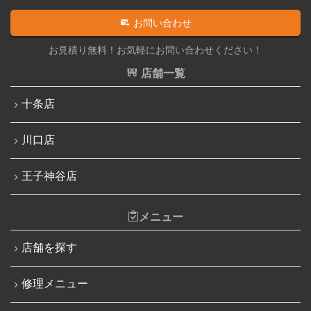
iPadフロントパネル交換修理（ガラス割れ・タッチ不
iPhone 11 Pro Max
お問い合わせ
良）
iPhone SE（第2世代）
お見積り無料！お気軽にお問い合わせください！
iPadバッテリー交換
iPhone 12
店舗一覧
iPadパネル交換修理（ガラス液晶一体型）
iPhone 12 Pro
十条店
iPad充電コネクタ交換修理
iPhone 12 mini
iPad液晶パネル交換修理（画面表示不良）
川口店
iPhone 12 Pro Max
iPad水没洗浄作業
iPhone 13
王子神谷店
iPadその他部品修理
iPhone 13 mini
Nintendo Switch修理実績
メニュー
iPhone 13 Pro
Nintendo Switchその他部品修理
店舗を探す
iPhone 13 Pro Max
Nintendo Switchバッテリー交換
iPhone SE（第3世代）
修理メニュー
Nintendo Switch液晶画面修理交換
iPhone 14