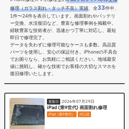
33
修理（ガラス割れ・タッチ不良）実績
、全
件中、
1件〜24件を表示しています。画面割れやバッテリ
ー交換、水没復旧など、豊富な修理事例を掲載中。
経験豊富な技術者が、迅速かつ丁寧に対応し、最短
即日で修理完了。
データを失わずに修理可能なケースも多数。高品質
パーツを使用し、安心の保証付き。iPhoneの不具合
でお困りなら、お気軽にご相談ください。地域最安
値に挑戦し、確かな技術でお客様の大切なスマホを
復旧修理いたします。
2026年07月29日
更新日
iPad (第9世代) 画面割れ修理
iPad（第9世代）
川口店