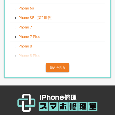
iPhone基板破損修理（軽度）
iPhone 6s
iPhoneバイブレータ交換修理
iPhone SE（第1世代）
Android修理実績
iPhone 7
Androidフロントパネル交換修理
iPhone 7 Plus
Androidバッテリー交換
iPhone 8
Android水没洗浄作業
iPhone 8 Plus
Androidその他部品修理
iPhone X
続きを見る
Android充電コネクタ修理
iPhone XS
Android基板破損修理（重度）
iPhone XS Max
Androidロゴループ、システム復旧
iPhone XR
Android基板破損修理（軽度）
iPhone 11
iPad修理実績
iPhone 11 Pro