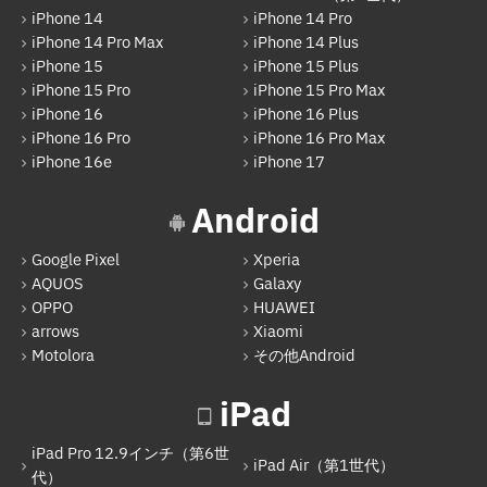
Galaxy
iPhone 14
iPhone 14 Pro
iPhone 14 Pro Max
iPhone 14 Plus
OPPO
iPhone 15
iPhone 15 Plus
iPhone 15 Pro
iPhone 15 Pro Max
HUAWEI
iPhone 16
iPhone 16 Plus
arrows
iPhone 16 Pro
iPhone 16 Pro Max
iPhone 16e
iPhone 17
Xiaomi
Android
Motolora
その他Android
Google Pixel
Xperia
AQUOS
Galaxy
iPad
OPPO
HUAWEI
arrows
Xiaomi
iPad Pro 12.9インチ（第6世代）
Motolora
その他Android
iPad Air（第1世代）
iPad
iPad mini（第2世代）
iPad Air（第2世代）
iPad Pro 12.9インチ（第6世
iPad Air（第1世代）
代）