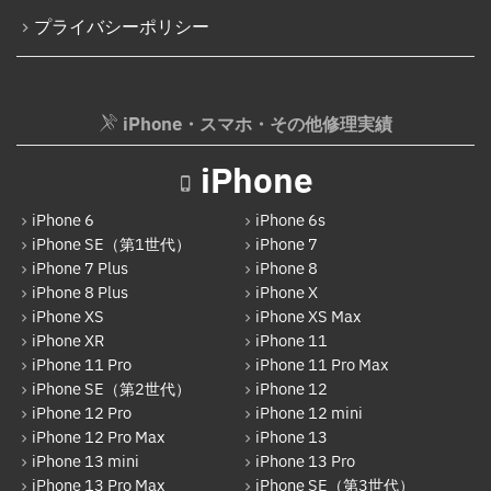
iPhone 15 Pro
プライバシーポリシー
Nintendo Switch Joy-Con レール修理
iPhone 15 Pro Max
iPod修理実績
iPhone 16
iPodバッテリー交換
iPhone・スマホ・その他修理実績
iPhone 16 Plus
パソコン修理実績
iPhone
iPhone 16 Pro
パソコン液晶パネル交換修理
iPhone 16 Pro Max
iPhone 6
iPhone 6s
パソコンバッテリー交換
iPhone SE（第1世代）
iPhone 7
iPhone 16e
iPhone 7 Plus
iPhone 8
パソコンその他部品修理
iPhone 8 Plus
iPhone X
iPhone 17
AppleWatch修理実績
iPhone XS
iPhone XS Max
Android
iPhone XR
iPhone 11
AppleWatchバッテリー交換
iPhone 11 Pro
iPhone 11 Pro Max
Google Pixel
iPhone SE（第2世代）
iPhone 12
AppleWatchフロントパネル交換修理
iPhone 12 Pro
iPhone 12 mini
Xperia
iPhone 12 Pro Max
iPhone 13
ガラケー修理実績
AQUOS
iPhone 13 mini
iPhone 13 Pro
ガラケーバッテリー交換
iPhone 13 Pro Max
iPhone SE（第3世代）