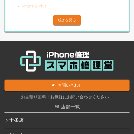
Android水没洗浄作業
iPhone 8 Plus
Androidその他部品修理
iPhone X
続きを見る
Android充電コネクタ修理
iPhone XS
Android基板破損修理（重度）
iPhone XS Max
Androidロゴループ、システム復旧
iPhone XR
Android基板破損修理（軽度）
iPhone 11
iPad修理実績
iPhone 11 Pro
iPadフロントパネル交換修理（ガラス割れ・タッチ不
iPhone 11 Pro Max
お問い合わせ
良）
iPhone SE（第2世代）
お見積り無料！お気軽にお問い合わせください！
iPadバッテリー交換
iPhone 12
店舗一覧
iPadパネル交換修理（ガラス液晶一体型）
iPhone 12 Pro
十条店
iPad液晶パネル交換修理（画面表示不良）
iPhone 12 mini
iPad充電コネクタ交換修理