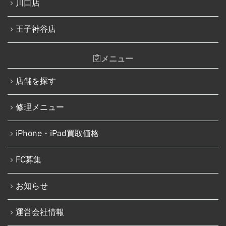
川口店
iPhone 12 Pro Max
iPad水没洗浄作業
iPhone 13
王子神谷店
iPadその他部品修理
iPhone 13 mini
Nintendo Switch修理実績
メニュー
iPhone 13 Pro
Nintendo Switchその他部品修理
店舗を探す
iPhone 13 Pro Max
Nintendo Switchバッテリー交換
iPhone SE（第3世代）
修理メニュー
Nintendo Switch液晶画面修理交換
iPhone 14
Nintendo Siwtch充電コネクタ修理
iPhone・iPad買取価格
iPhone 14 Pro
Nintendo Switchタッチパネル修理交換
iPhone 14 Pro Max
FC募集
Nintendo Switchゲームカードスロット修理
iPhone 14 Plus
Nintendo Switch SDカードスロット修理
お知らせ
iPhone 15
Nintendo Switch基板破損修理（軽度）
運営会社情報
iPhone 15 Plus
Nintendo Switch基板破損修理（重度）