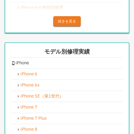
iPhoneその他部品修理
iPhoneアウトカメラレンズ交換修理
続きを見る
iPhone基板破損修理（重度）
iPhoneスピーカー関連修理
モデル別修理実績
iPhoneカメラレンズガラス交換修理
iPhone
iPhoneインカメラ交換修理
iPhoneリンゴループ、システム復旧
iPhone 6
iPhone基板破損修理（軽度）
iPhone 6s
iPhoneバイブレータ交換修理
iPhone SE（第1世代）
Android修理実績
iPhone 7
Androidフロントパネル交換修理
iPhone 7 Plus
Androidバッテリー交換
iPhone 8