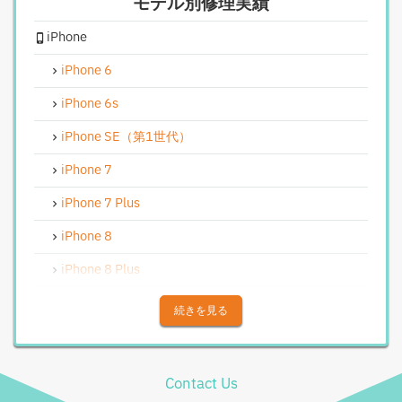
モデル別修理実績
iPhoneカメラレンズガラス交換修理
iPhone
iPhoneインカメラ交換修理
iPhoneリンゴループ、システム復旧
iPhone 6
iPhone基板破損修理（軽度）
iPhone 6s
iPhoneバイブレータ交換修理
iPhone SE（第1世代）
Android修理実績
iPhone 7
Androidフロントパネル交換修理
iPhone 7 Plus
Androidバッテリー交換
iPhone 8
Android水没洗浄作業
iPhone 8 Plus
Androidその他部品修理
iPhone X
続きを見る
Android充電コネクタ修理
iPhone XS
Android基板破損修理（重度）
iPhone XS Max
Contact Us