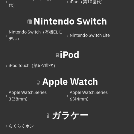
iPad（第10世代）
iPad Air（第5世代）
代）
iPad Pro 11インチ（第4世代）
Nintendo Switch
iPad（第10世代）
Nintendo Switch（有機ELモ
Nintendo Switch Lite
Nintendo Switch
デル）
Nintendo Switch（有機ELモデル）
iPod
Nintendo Switch Lite
iPod touch（第6-7世代）
iPod
Apple Watch
iPod touch（第6-7世代）
Apple Watch Series
Apple Watch Series
Apple Watch
3(38mm)
6(44mm)
Apple Watch Series 3(38mm)
ガラケー
Apple Watch Series 6(44mm)
らくらくホン
ガラケー