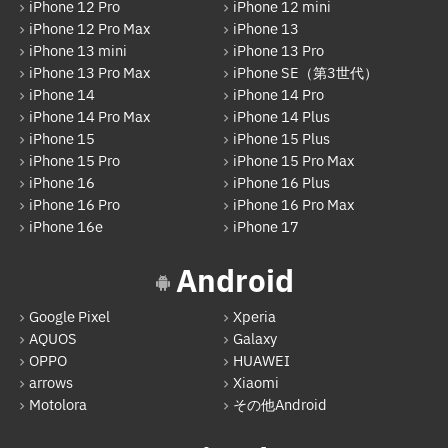
iPhone 12 Pro
iPhone 12 mini
Motolora
iPhone 12 Pro Max
iPhone 13
iPhone 13 mini
iPhone 13 Pro
その他Android
iPhone 13 Pro Max
iPhone SE（第3世代）
iPhone 14
iPhone 14 Pro
iPad
iPhone 14 Pro Max
iPhone 14 Plus
iPad Pro 12.9インチ（第6世代）
iPhone 15
iPhone 15 Plus
iPhone 15 Pro
iPhone 15 Pro Max
iPad Air（第1世代）
iPhone 16
iPhone 16 Plus
iPhone 16 Pro
iPhone 16 Pro Max
iPad mini（第2世代）
iPhone 16e
iPhone 17
iPad Air（第2世代）
Android
iPad mini（第4世代）
Google Pixel
Xperia
iPad Pro 12.9インチ（第1世代）
AQUOS
Galaxy
iPad Pro 9.7インチ
OPPO
HUAWEI
arrows
Xiaomi
iPad（第5世代）
Motolora
その他Android
iPad Pro 12.9インチ（第2世代）