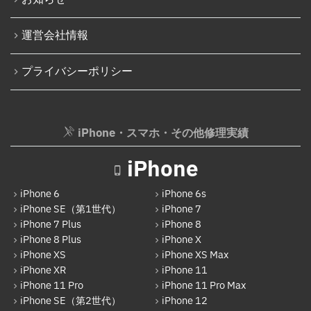
パソコン液晶パネル交換修理
iPhone 16 Pro Max
パソコンバッテリー交換
運営会社情報
iPhone 16e
パソコンその他部品修理
プライバシーポリシー
iPhone 17
AppleWatch修理実績
Android
AppleWatchバッテリー交換
Google Pixel
iPhone・スマホ・その他修理実績
AppleWatchフロントパネル交換修理
Xperia
ガラケー修理実績
iPhone
AQUOS
ガラケーバッテリー交換
iPhone 6
iPhone 6s
Galaxy
iPhone SE（第1世代）
iPhone 7
iPhone 7 Plus
iPhone 8
OPPO
iPhone 8 Plus
iPhone X
HUAWEI
iPhone XS
iPhone XS Max
iPhone XR
iPhone 11
arrows
iPhone 11 Pro
iPhone 11 Pro Max
iPhone SE（第2世代）
iPhone 12
Xiaomi