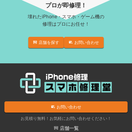
Androidロゴループ、システム復旧
iPhone XR
プロが即修理！
Android基板破損修理（軽度）
iPhone 11
壊れたiPhone・スマホ・ゲーム機の
iPad修理実績
iPhone 11 Pro
修理はプロにお任せ！
iPadフロントパネル交換修理（ガラス割れ・タッチ不
iPhone 11 Pro Max
良）
店舗を探す
お問い合わせ
iPhone SE（第2世代）
iPadバッテリー交換
iPhone 12
iPadパネル交換修理（ガラス液晶一体型）
iPhone 12 Pro
iPad充電コネクタ交換修理
iPhone 12 mini
iPad液晶パネル交換修理（画面表示不良）
iPhone 12 Pro Max
iPad水没洗浄作業
iPhone 13
iPadその他部品修理
お問い合わせ
iPhone 13 mini
Nintendo Switch修理実績
お見積り無料！お気軽にお問い合わせください！
iPhone 13 Pro
Nintendo Switchその他部品修理
店舗一覧
iPhone 13 Pro Max