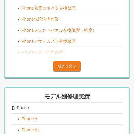
iPhone充電コネクタ交換修理
iPhone水没洗浄作業
iPhoneフロントパネル交換修理（軽度）
iPhoneアウトカメラ交換修理
iPhoneその他部品修理
iPhoneアウトカメラレンズ交換修理
続きを見る
iPhone基板破損修理（重度）
iPhoneスピーカー関連修理
モデル別修理実績
iPhoneカメラレンズガラス交換修理
iPhone
iPhoneインカメラ交換修理
iPhoneリンゴループ、システム復旧
iPhone 6
iPhone基板破損修理（軽度）
iPhone 6s