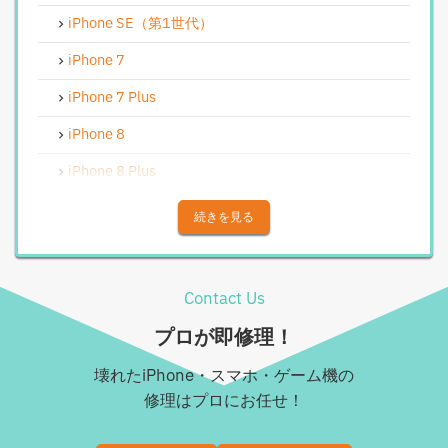
iPhoneバイブレータ交換修理
iPhone SE（第1世代）
Android修理実績
iPhone 7
Androidフロントパネル交換修理
iPhone 7 Plus
Androidバッテリー交換
iPhone 8
Android水没洗浄作業
iPhone 8 Plus
Androidその他部品修理
iPhone X
続きを見る
Android充電コネクタ修理
iPhone XS
Android基板破損修理（重度）
iPhone XS Max
Contact Us
Androidロゴループ、システム復旧
iPhone XR
プロが即修理！
Android基板破損修理（軽度）
iPhone 11
壊れたiPhone・スマホ・ゲーム機の
iPad修理実績
iPhone 11 Pro
修理はプロにお任せ！
iPadフロントパネル交換修理（ガラス割れ・タッチ不
iPhone 11 Pro Max
良）