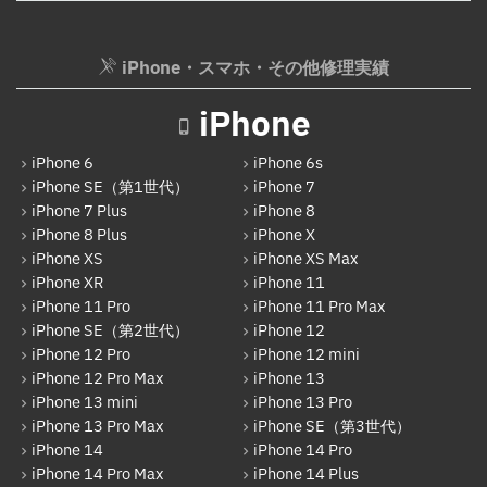
Android
AppleWatchバッテリー交換
Google Pixel
iPhone・スマホ・その他修理実績
AppleWatchフロントパネル交換修理
Xperia
ガラケー修理実績
iPhone
AQUOS
ガラケーバッテリー交換
iPhone 6
iPhone 6s
Galaxy
iPhone SE（第1世代）
iPhone 7
iPhone 7 Plus
iPhone 8
OPPO
iPhone 8 Plus
iPhone X
HUAWEI
iPhone XS
iPhone XS Max
iPhone XR
iPhone 11
arrows
iPhone 11 Pro
iPhone 11 Pro Max
iPhone SE（第2世代）
iPhone 12
Xiaomi
iPhone 12 Pro
iPhone 12 mini
Motolora
iPhone 12 Pro Max
iPhone 13
iPhone 13 mini
iPhone 13 Pro
その他Android
iPhone 13 Pro Max
iPhone SE（第3世代）
iPhone 14
iPhone 14 Pro
iPad
iPhone 14 Pro Max
iPhone 14 Plus