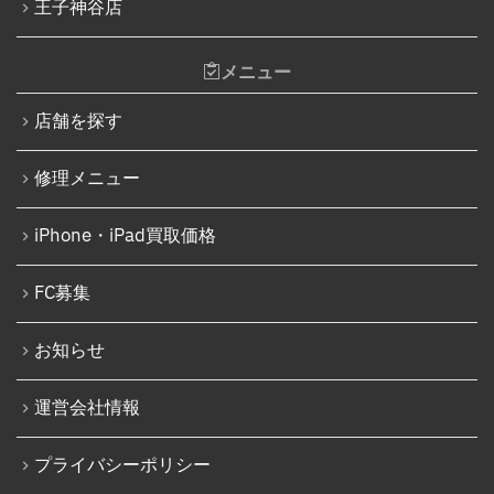
王子神谷店
iPhone 14 Pro Max
Nintendo Switchゲームカードスロット修理
iPhone 14 Plus
メニュー
Nintendo Switch SDカードスロット修理
iPhone 15
Nintendo Switch基板破損修理（軽度）
店舗を探す
iPhone 15 Plus
Nintendo Switch基板破損修理（重度）
修理メニュー
iPhone 15 Pro
Nintendo Switch Joy-Con レール修理
iPhone 15 Pro Max
iPhone・iPad買取価格
iPod修理実績
iPhone 16
iPodバッテリー交換
FC募集
iPhone 16 Plus
パソコン修理実績
iPhone 16 Pro
お知らせ
パソコン液晶パネル交換修理
iPhone 16 Pro Max
パソコンバッテリー交換
運営会社情報
iPhone 16e
パソコンその他部品修理
プライバシーポリシー
iPhone 17
AppleWatch修理実績