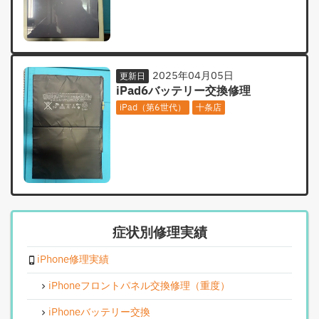
2025年04月05日
更新日
iPad6バッテリー交換修理
iPad（第6世代）
十条店
症状別修理実績
iPhone修理実績
iPhoneフロントパネル交換修理（重度）
iPhoneバッテリー交換