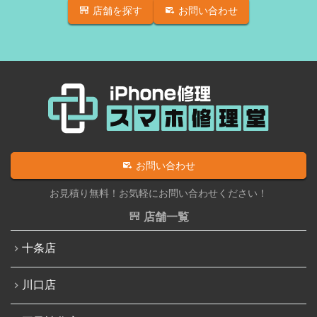
店舗を探す
お問い合わせ
iPhone SE（第2世代）
iPadバッテリー交換
iPhone 12
iPadパネル交換修理（ガラス液晶一体型）
iPhone 12 Pro
iPad充電コネクタ交換修理
iPhone 12 mini
iPad液晶パネル交換修理（画面表示不良）
iPhone 12 Pro Max
iPad水没洗浄作業
iPhone 13
iPadその他部品修理
お問い合わせ
iPhone 13 mini
Nintendo Switch修理実績
お見積り無料！お気軽にお問い合わせください！
iPhone 13 Pro
Nintendo Switchその他部品修理
店舗一覧
iPhone 13 Pro Max
Nintendo Switchバッテリー交換
十条店
iPhone SE（第3世代）
Nintendo Switch液晶画面修理交換
iPhone 14
川口店
Nintendo Siwtch充電コネクタ修理
iPhone 14 Pro
Nintendo Switchタッチパネル修理交換