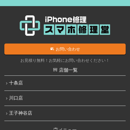
iPadパネル交換修理（ガラス液晶一体型）
iPhone 12 Pro
iPad充電コネクタ交換修理
iPhone 12 mini
iPad液晶パネル交換修理（画面表示不良）
iPhone 12 Pro Max
iPad水没洗浄作業
iPhone 13
iPadその他部品修理
お問い合わせ
iPhone 13 mini
Nintendo Switch修理実績
お見積り無料！お気軽にお問い合わせください！
iPhone 13 Pro
Nintendo Switchその他部品修理
店舗一覧
iPhone 13 Pro Max
Nintendo Switchバッテリー交換
十条店
iPhone SE（第3世代）
Nintendo Switch液晶画面修理交換
iPhone 14
川口店
Nintendo Siwtch充電コネクタ修理
iPhone 14 Pro
Nintendo Switchタッチパネル修理交換
王子神谷店
iPhone 14 Pro Max
Nintendo Switchゲームカードスロット修理
iPhone 14 Plus