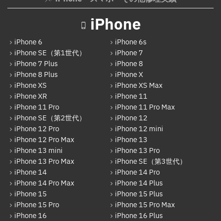
Xperia
ガラケー修理実績
iPhone
AQUOS
ガラケーバッテリー交換
iPhone 6
iPhone 6s
Galaxy
iPhone SE（第1世代）
iPhone 7
iPhone 7 Plus
iPhone 8
OPPO
iPhone 8 Plus
iPhone X
HUAWEI
iPhone XS
iPhone XS Max
iPhone XR
iPhone 11
arrows
iPhone 11 Pro
iPhone 11 Pro Max
iPhone SE（第2世代）
iPhone 12
Xiaomi
iPhone 12 Pro
iPhone 12 mini
Motolora
iPhone 12 Pro Max
iPhone 13
iPhone 13 mini
iPhone 13 Pro
その他Android
iPhone 13 Pro Max
iPhone SE（第3世代）
iPhone 14
iPhone 14 Pro
iPad
iPhone 14 Pro Max
iPhone 14 Plus
iPad Pro 12.9インチ（第6世代）
iPhone 15
iPhone 15 Plus
iPhone 15 Pro
iPhone 15 Pro Max
iPad Air（第1世代）
iPhone 16
iPhone 16 Plus