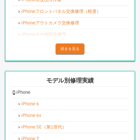
iPhoneフロントパネル交換修理（軽度）
iPhoneアウトカメラ交換修理
iPhoneその他部品修理
iPhoneアウトカメラレンズ交換修理
続きを見る
iPhone基板破損修理（重度）
iPhoneスピーカー関連修理
モデル別修理実績
iPhoneカメラレンズガラス交換修理
iPhone
iPhoneインカメラ交換修理
iPhoneリンゴループ、システム復旧
iPhone 6
iPhone基板破損修理（軽度）
iPhone 6s
iPhoneバイブレータ交換修理
iPhone SE（第1世代）
Android修理実績
iPhone 7