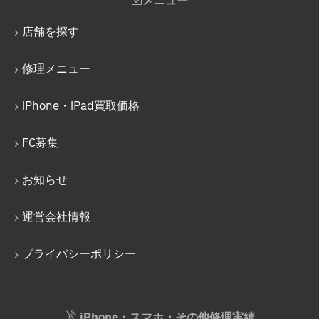
メニュー
Nintendo Switch SDカードスロット修理
iPhone 15
Nintendo Switch基板破損修理（軽度）
店舗を探す
iPhone 15 Plus
Nintendo Switch基板破損修理（重度）
修理メニュー
iPhone 15 Pro
Nintendo Switch Joy-Con レール修理
iPhone 15 Pro Max
iPhone・iPad買取価格
iPod修理実績
iPhone 16
iPodバッテリー交換
FC募集
iPhone 16 Plus
パソコン修理実績
iPhone 16 Pro
お知らせ
パソコン液晶パネル交換修理
iPhone 16 Pro Max
パソコンバッテリー交換
運営会社情報
iPhone 16e
パソコンその他部品修理
プライバシーポリシー
iPhone 17
AppleWatch修理実績
Android
AppleWatchバッテリー交換
Google Pixel
iPhone・スマホ・その他修理実績
AppleWatchフロントパネル交換修理