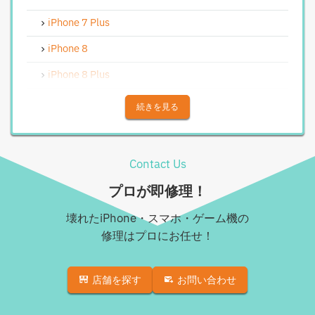
Androidフロントパネル交換修理
iPhone 7 Plus
Androidバッテリー交換
iPhone 8
Android水没洗浄作業
iPhone 8 Plus
Androidその他部品修理
iPhone X
続きを見る
Android充電コネクタ修理
iPhone XS
Android基板破損修理（重度）
iPhone XS Max
Contact Us
Androidロゴループ、システム復旧
iPhone XR
プロが即修理！
Android基板破損修理（軽度）
iPhone 11
壊れたiPhone・スマホ・ゲーム機の
iPad修理実績
iPhone 11 Pro
修理はプロにお任せ！
iPadフロントパネル交換修理（ガラス割れ・タッチ不
iPhone 11 Pro Max
良）
店舗を探す
お問い合わせ
iPhone SE（第2世代）
iPadバッテリー交換
iPhone 12