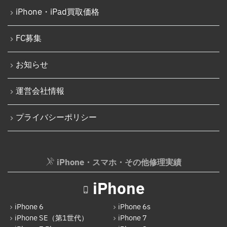
iPhone 15 Pro Max
iPhone・iPad買取価格
iPod修理実績
iPhone 16
iPodバッテリー交換
FC募集
iPhone 16 Plus
パソコン修理実績
iPhone 16 Pro
お知らせ
パソコン液晶パネル交換修理
iPhone 16 Pro Max
パソコンバッテリー交換
運営会社情報
iPhone 16e
パソコンその他部品修理
プライバシーポリシー
iPhone 17
AppleWatch修理実績
Android
AppleWatchバッテリー交換
Google Pixel
iPhone・スマホ・その他修理実績
AppleWatchフロントパネル交換修理
Xperia
ガラケー修理実績
iPhone
AQUOS
ガラケーバッテリー交換
iPhone 6
iPhone 6s
Galaxy
iPhone SE（第1世代）
iPhone 7