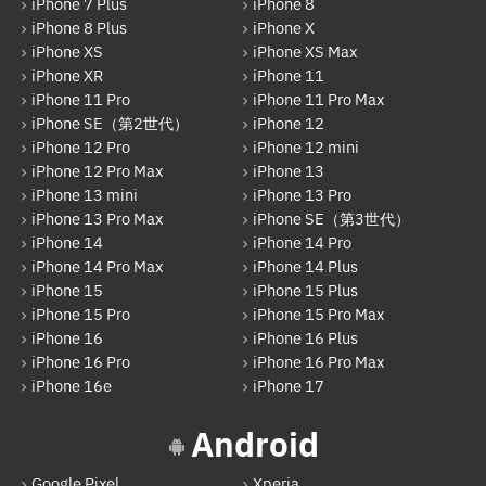
iPhone 7 Plus
iPhone 8
OPPO
iPhone 8 Plus
iPhone X
HUAWEI
iPhone XS
iPhone XS Max
iPhone XR
iPhone 11
arrows
iPhone 11 Pro
iPhone 11 Pro Max
iPhone SE（第2世代）
iPhone 12
Xiaomi
iPhone 12 Pro
iPhone 12 mini
Motolora
iPhone 12 Pro Max
iPhone 13
iPhone 13 mini
iPhone 13 Pro
その他Android
iPhone 13 Pro Max
iPhone SE（第3世代）
iPhone 14
iPhone 14 Pro
iPad
iPhone 14 Pro Max
iPhone 14 Plus
iPad Pro 12.9インチ（第6世代）
iPhone 15
iPhone 15 Plus
iPhone 15 Pro
iPhone 15 Pro Max
iPad Air（第1世代）
iPhone 16
iPhone 16 Plus
iPhone 16 Pro
iPhone 16 Pro Max
iPad mini（第2世代）
iPhone 16e
iPhone 17
iPad Air（第2世代）
Android
iPad mini（第4世代）
Google Pixel
Xperia