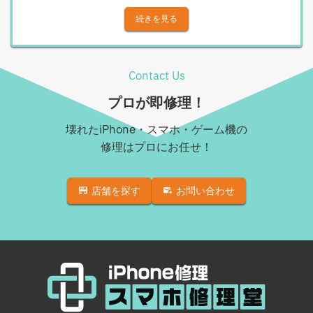
Androidその他部品修理
iPhone X
続きを見る
Android充電コネクタ修理
iPhone XS
Android基板破損修理（重度）
iPhone XS Max
Contact Us
Androidロゴループ、システム復旧
iPhone XR
プロが即修理！
Android基板破損修理（軽度）
iPhone 11
壊れたiPhone・スマホ・ゲーム機の
iPad修理実績
iPhone 11 Pro
修理はプロにお任せ！
iPadフロントパネル交換修理（ガラス割れ・タッチ不
iPhone 11 Pro Max
良）
店舗を探す
お問い合わせ
iPhone SE（第2世代）
iPadバッテリー交換
iPhone 12
iPadパネル交換修理（ガラス液晶一体型）
iPhone 12 Pro
iPad充電コネクタ交換修理
iPhone 12 mini
iPad液晶パネル交換修理（画面表示不良）
iPhone 12 Pro Max
iPad水没洗浄作業