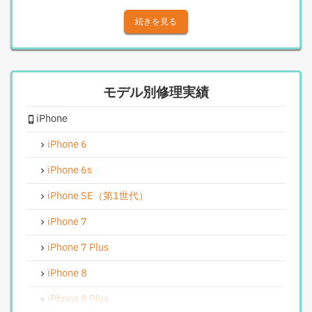
iPhoneアウトカメラレンズ交換修理
続きを見る
iPhone基板破損修理（重度）
iPhoneスピーカー関連修理
モデル別修理実績
iPhoneカメラレンズガラス交換修理
iPhone
iPhoneインカメラ交換修理
iPhoneリンゴループ、システム復旧
iPhone 6
iPhone基板破損修理（軽度）
iPhone 6s
iPhoneバイブレータ交換修理
iPhone SE（第1世代）
Android修理実績
iPhone 7
Androidフロントパネル交換修理
iPhone 7 Plus
Androidバッテリー交換
iPhone 8
Android水没洗浄作業
iPhone 8 Plus