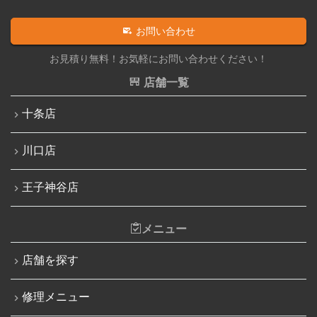
iPhone 13
iPadその他部品修理
お問い合わせ
iPhone 13 mini
Nintendo Switch修理実績
お見積り無料！お気軽にお問い合わせください！
iPhone 13 Pro
Nintendo Switchその他部品修理
店舗一覧
iPhone 13 Pro Max
Nintendo Switchバッテリー交換
十条店
iPhone SE（第3世代）
Nintendo Switch液晶画面修理交換
iPhone 14
川口店
Nintendo Siwtch充電コネクタ修理
iPhone 14 Pro
Nintendo Switchタッチパネル修理交換
王子神谷店
iPhone 14 Pro Max
Nintendo Switchゲームカードスロット修理
iPhone 14 Plus
メニュー
Nintendo Switch SDカードスロット修理
iPhone 15
Nintendo Switch基板破損修理（軽度）
店舗を探す
iPhone 15 Plus
Nintendo Switch基板破損修理（重度）
修理メニュー
iPhone 15 Pro
Nintendo Switch Joy-Con レール修理