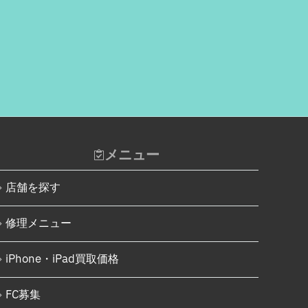
Xiaomi
AppleWatchフロントパネル交換
修理
Motolora
ガラケー修理実績
その他Android
ガラケーバッテリー交換
iPad
iPad Pro 12.9インチ（第6世
代）
iPad Air（第1世代）
メニュー
iPad mini（第2世代）
店舗を探す
iPad Air（第2世代）
iPad mini（第4世代）
修理メニュー
iPad Pro 12.9インチ（第1世
代）
iPhone・iPad買取価格
iPad Pro 9.7インチ
FC募集