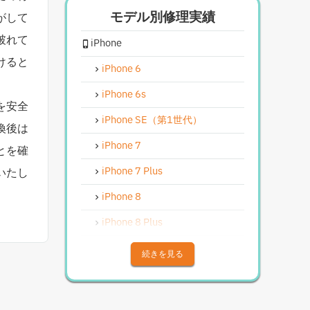
モデル別修理実績
がして
iPhoneスピーカー関連修理
破れて
iPhone
iPhoneカメラレンズガラス交換
修理
けると
iPhone 6
iPhoneインカメラ交換修理
iPhone 6s
を安全
iPhoneリンゴループ、システム
復旧
iPhone SE（第1世代）
換後は
iPhone基板破損修理（軽度）
iPhone 7
とを確
iPhoneバイブレータ交換修理
iPhone 7 Plus
いたし
Android修理実績
iPhone 8
Androidフロントパネル交換修理
iPhone 8 Plus
Androidバッテリー交換
iPhone X
続きを見る
Android水没洗浄作業
iPhone XS
Androidその他部品修理
iPhone XS Max