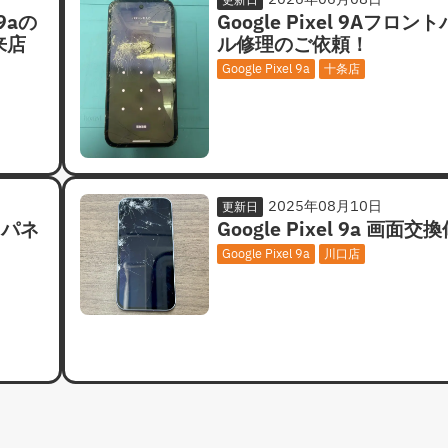
9aの
Google Pixel 9Aフロン
来店
ル修理のご依頼！
Google Pixel 9a
十条店
2025年08月10日
更新日
ントパネ
Google Pixel 9a 画面交
Google Pixel 9a
川口店