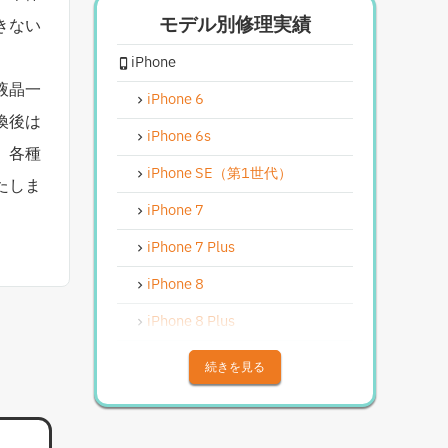
モデル別修理実績
きない
iPhoneスピーカー関連修理
iPhone
iPhoneカメラレンズガラス交換
修理
液晶一
iPhone 6
iPhoneインカメラ交換修理
換後は
iPhone 6s
、各種
iPhoneリンゴループ、システム
復旧
iPhone SE（第1世代）
たしま
iPhone基板破損修理（軽度）
iPhone 7
iPhoneバイブレータ交換修理
iPhone 7 Plus
Android修理実績
iPhone 8
Androidフロントパネル交換修理
iPhone 8 Plus
Androidバッテリー交換
iPhone X
続きを見る
Android水没洗浄作業
iPhone XS
Androidその他部品修理
iPhone XS Max