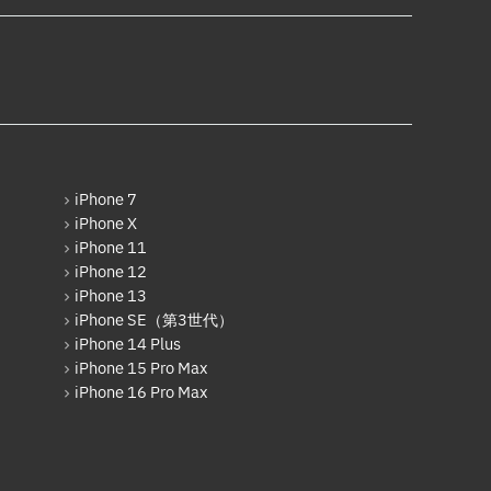
Xiaomi
AppleWatchフロントパネル交換
修理
Motolora
ガラケー修理実績
その他Android
ガラケーバッテリー交換
iPad
iPad Pro 12.9インチ（第6世
代）
iPhone 7
iPhone X
iPad Air（第1世代）
iPhone 11
iPad mini（第2世代）
iPhone 12
iPhone 13
iPad Air（第2世代）
iPhone SE（第3世代）
iPhone 14 Plus
iPad mini（第4世代）
iPhone 15 Pro Max
iPhone 16 Pro Max
iPad Pro 12.9インチ（第1世
代）
iPad Pro 9.7インチ