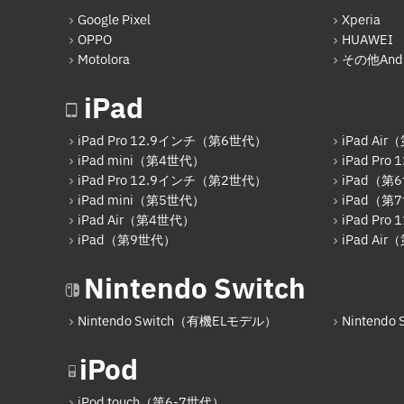
Google Pixel
Xperia
OPPO
HUAWEI
Motolora
その他Andr
iPad
iPad Pro 12.9インチ（第6世代）
iPad Ai
iPad mini（第4世代）
iPad Pr
iPad Pro 12.9インチ（第2世代）
iPad（第
iPad mini（第5世代）
iPad（第
iPad Air（第4世代）
iPad Pr
iPad（第9世代）
iPad Ai
Nintendo Switch
Nintendo Switch（有機ELモデル）
Nintendo S
iPod
iPod touch（第6-7世代）