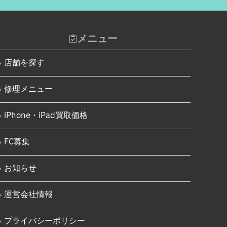
Nintendo Switch基板破損修理
iPhone 16 Pro
（軽度）
iPhone 16 Pro Max
Nintendo Switch基板破損修理
メニュー
（重度）
iPhone 16e
Nintendo Switch Joy-Con レー
店舗を探す
iPhone 17
ル修理
Android
iPod修理実績
修理メニュー
Google Pixel
iPodバッテリー交換
iPhone・iPad買取価格
Xperia
パソコン修理実績
AQUOS
パソコン液晶パネル交換修理
FC募集
Galaxy
パソコンバッテリー交換
お知らせ
OPPO
パソコンその他部品修理
運営会社情報
HUAWEI
AppleWatch修理実績
arrows
AppleWatchバッテリー交換
プライバシーポリシー