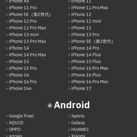
iPhone XR
iPhone 11
arrows
iPhone 11 Pro
iPhone 11 Pro Max
iPhone SE（第2世代）
iPhone 12
Xiaomi
iPhone 12 Pro
iPhone 12 mini
Motolora
iPhone 12 Pro Max
iPhone 13
iPhone 13 mini
iPhone 13 Pro
その他Android
iPhone 13 Pro Max
iPhone SE（第3世代）
iPhone 14
iPhone 14 Pro
iPad
iPhone 14 Pro Max
iPhone 14 Plus
iPad Pro 12.9インチ（第6世代）
iPhone 15
iPhone 15 Plus
iPhone 15 Pro
iPhone 15 Pro Max
iPad Air（第1世代）
iPhone 16
iPhone 16 Plus
iPhone 16 Pro
iPhone 16 Pro Max
iPad mini（第2世代）
iPhone 16e
iPhone 17
iPad Air（第2世代）
Android
iPad mini（第4世代）
Google Pixel
Xperia
iPad Pro 12.9インチ（第1世代）
AQUOS
Galaxy
iPad Pro 9.7インチ
OPPO
HUAWEI
arrows
Xiaomi