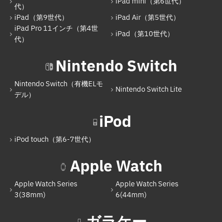
iPad mini（第6世代）
iPad mini（第6世代）
代）
iPad（第9世代）
iPad Air（第5世代）
iPad（第9世代）
iPad Pro 11インチ（第4世
iPad（第10世代）
iPad Air（第5世代）
代）
iPad Pro 11インチ（第4世代）
Nintendo Switch
iPad（第10世代）
Nintendo Switch（有機ELモ
Nintendo Switch Lite
Nintendo Switch
デル）
Nintendo Switch（有機ELモデル）
iPod
Nintendo Switch Lite
iPod touch（第6-7世代）
iPod
Apple Watch
iPod touch（第6-7世代）
Apple Watch Series
Apple Watch Series
Apple Watch
3(38mm)
6(44mm)
Apple Watch Series 3(38mm)