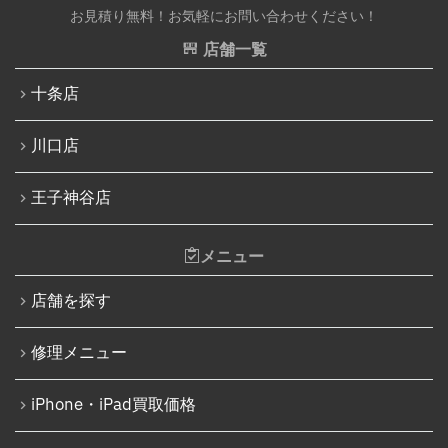
お見積り無料！お気軽にお問い合わせください！
iPhone 13 Pro
Nintendo Switchその他部品修理
店舗一覧
iPhone 13 Pro Max
Nintendo Switchバッテリー交換
十条店
iPhone SE（第3世代）
Nintendo Switch液晶画面修理交換
iPhone 14
川口店
Nintendo Siwtch充電コネクタ修理
iPhone 14 Pro
Nintendo Switchタッチパネル修理交換
王子神谷店
iPhone 14 Pro Max
Nintendo Switchゲームカードスロット修理
iPhone 14 Plus
メニュー
Nintendo Switch SDカードスロット修理
iPhone 15
Nintendo Switch基板破損修理（軽度）
店舗を探す
iPhone 15 Plus
Nintendo Switch基板破損修理（重度）
修理メニュー
iPhone 15 Pro
Nintendo Switch Joy-Con レール修理
iPhone 15 Pro Max
iPhone・iPad買取価格
iPod修理実績
iPhone 16
iPodバッテリー交換