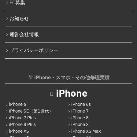
FC募集
iPhone 16 Plus
パソコン修理実績
iPhone 16 Pro
お知らせ
パソコン液晶パネル交換修理
iPhone 16 Pro Max
パソコンバッテリー交換
運営会社情報
iPhone 16e
パソコンその他部品修理
プライバシーポリシー
iPhone 17
AppleWatch修理実績
Android
AppleWatchバッテリー交換
Google Pixel
iPhone・スマホ・その他修理実績
AppleWatchフロントパネル交換修理
Xperia
ガラケー修理実績
iPhone
AQUOS
ガラケーバッテリー交換
iPhone 6
iPhone 6s
Galaxy
iPhone SE（第1世代）
iPhone 7
iPhone 7 Plus
iPhone 8
OPPO
iPhone 8 Plus
iPhone X
HUAWEI
iPhone XS
iPhone XS Max