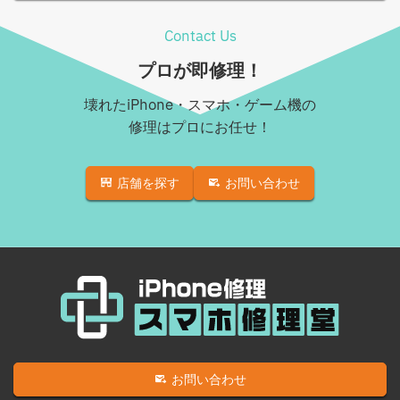
Android基板破損修理（重度）
iPhone XS Max
Contact Us
Androidロゴループ、システム復旧
iPhone XR
プロが即修理！
Android基板破損修理（軽度）
iPhone 11
壊れたiPhone・スマホ・ゲーム機の
iPad修理実績
iPhone 11 Pro
修理はプロにお任せ！
iPadフロントパネル交換修理（ガラス割れ・タッチ不
iPhone 11 Pro Max
良）
店舗を探す
お問い合わせ
iPhone SE（第2世代）
iPadバッテリー交換
iPhone 12
iPadパネル交換修理（ガラス液晶一体型）
iPhone 12 Pro
iPad充電コネクタ交換修理
iPhone 12 mini
iPad液晶パネル交換修理（画面表示不良）
iPhone 12 Pro Max
iPad水没洗浄作業
iPhone 13
iPadその他部品修理
お問い合わせ
iPhone 13 mini
Nintendo Switch修理実績