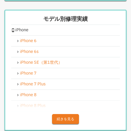
iPhoneスピーカー関連修理
モデル別修理実績
iPhoneカメラレンズガラス交換修理
iPhone
iPhoneインカメラ交換修理
iPhoneリンゴループ、システム復旧
iPhone 6
iPhone基板破損修理（軽度）
iPhone 6s
iPhoneバイブレータ交換修理
iPhone SE（第1世代）
Android修理実績
iPhone 7
Androidフロントパネル交換修理
iPhone 7 Plus
Androidバッテリー交換
iPhone 8
Android水没洗浄作業
iPhone 8 Plus
Androidその他部品修理
iPhone X
続きを見る
Android充電コネクタ修理
iPhone XS