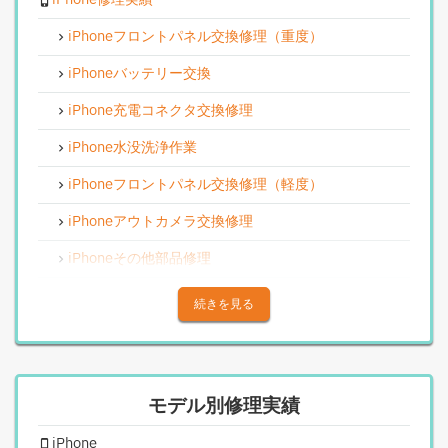
iPhoneフロントパネル交換修理（重度）
iPhoneバッテリー交換
iPhone充電コネクタ交換修理
iPhone水没洗浄作業
iPhoneフロントパネル交換修理（軽度）
iPhoneアウトカメラ交換修理
iPhoneその他部品修理
iPhoneアウトカメラレンズ交換修理
続きを見る
iPhone基板破損修理（重度）
iPhoneスピーカー関連修理
モデル別修理実績
iPhoneカメラレンズガラス交換修理
iPhone
iPhoneインカメラ交換修理