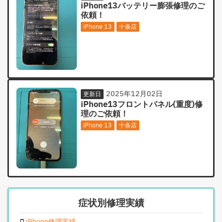
iPhone13バッテリー膨張修理のご
依頼！
iPhone 13
十条店
2025年12月02日
更新日
iPhone13フロントパネル(重度)修
理のご依頼！
iPhone 13
十条店
症状別修理実績
iPhone修理実績