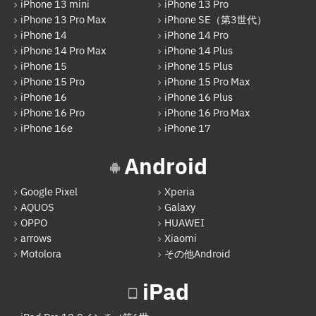
iPhone 13 mini
iPhone 13 Pro
その他Android
iPhone 13 Pro Max
iPhone SE（第3世代）
iPhone 14
iPhone 14 Pro
iPad
iPhone 14 Pro Max
iPhone 14 Plus
iPad Pro 12.9インチ（第6世代）
iPhone 15
iPhone 15 Plus
iPhone 15 Pro
iPhone 15 Pro Max
iPad Air（第1世代）
iPhone 16
iPhone 16 Plus
iPhone 16 Pro
iPhone 16 Pro Max
iPad mini（第2世代）
iPhone 16e
iPhone 17
iPad Air（第2世代）
Android
iPad mini（第4世代）
Google Pixel
Xperia
iPad Pro 12.9インチ（第1世代）
AQUOS
Galaxy
iPad Pro 9.7インチ
OPPO
HUAWEI
arrows
Xiaomi
iPad（第5世代）
Motolora
その他Android
iPad Pro 12.9インチ（第2世代）
iPad
iPad（第6世代）