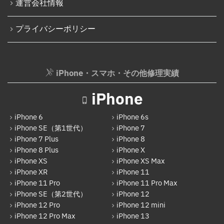
運営会社情報
iPhone 16e
パソコンその他部品修理
プライバシーポリシー
iPhone 17
AppleWatch修理実績
Android
AppleWatchバッテリー交換
Google Pixel
iPhone・スマホ・その他修理実績
AppleWatchフロントパネル交換修理
Xperia
ガラケー修理実績
iPhone
AQUOS
ガラケーバッテリー交換
iPhone 6
iPhone 6s
Galaxy
iPhone SE（第1世代）
iPhone 7
iPhone 7 Plus
iPhone 8
OPPO
iPhone 8 Plus
iPhone X
HUAWEI
iPhone XS
iPhone XS Max
iPhone XR
iPhone 11
arrows
iPhone 11 Pro
iPhone 11 Pro Max
iPhone SE（第2世代）
iPhone 12
Xiaomi
iPhone 12 Pro
iPhone 12 mini
Motolora
iPhone 12 Pro Max
iPhone 13