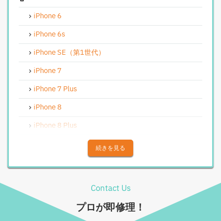
iPhoneリンゴループ、システム復旧
iPhone 6
iPhone基板破損修理（軽度）
iPhone 6s
iPhoneバイブレータ交換修理
iPhone SE（第1世代）
Android修理実績
iPhone 7
Androidフロントパネル交換修理
iPhone 7 Plus
Androidバッテリー交換
iPhone 8
Android水没洗浄作業
iPhone 8 Plus
Androidその他部品修理
iPhone X
続きを見る
Android充電コネクタ修理
iPhone XS
Android基板破損修理（重度）
iPhone XS Max
Contact Us
Androidロゴループ、システム復旧
iPhone XR
プロが即修理！
Android基板破損修理（軽度）
iPhone 11