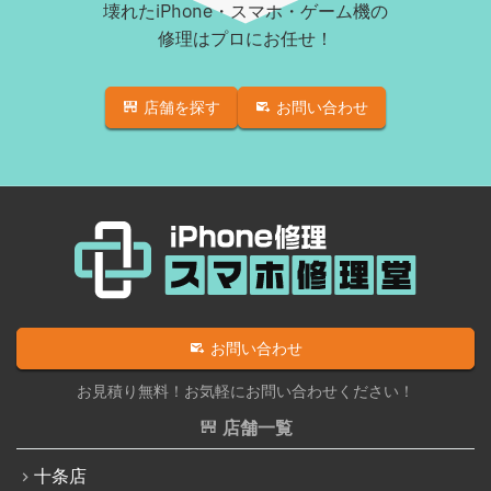
壊れたiPhone・スマホ・ゲーム機の
iPad修理実績
iPhone 11 Pro
修理はプロにお任せ！
iPadフロントパネル交換修理（ガラス割れ・タッチ不
iPhone 11 Pro Max
良）
店舗を探す
お問い合わせ
iPhone SE（第2世代）
iPadバッテリー交換
iPhone 12
iPadパネル交換修理（ガラス液晶一体型）
iPhone 12 Pro
iPad充電コネクタ交換修理
iPhone 12 mini
iPad液晶パネル交換修理（画面表示不良）
iPhone 12 Pro Max
iPad水没洗浄作業
iPhone 13
iPadその他部品修理
お問い合わせ
iPhone 13 mini
Nintendo Switch修理実績
お見積り無料！お気軽にお問い合わせください！
iPhone 13 Pro
Nintendo Switchその他部品修理
店舗一覧
iPhone 13 Pro Max
Nintendo Switchバッテリー交換
十条店
iPhone SE（第3世代）