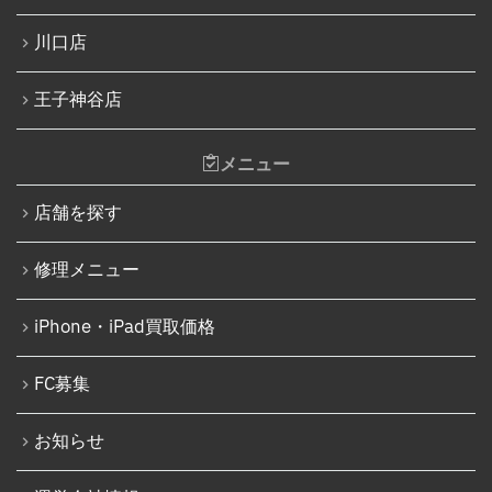
Nintendo Switch液晶画面修理交換
iPhone 14
川口店
Nintendo Siwtch充電コネクタ修理
iPhone 14 Pro
Nintendo Switchタッチパネル修理交換
王子神谷店
iPhone 14 Pro Max
Nintendo Switchゲームカードスロット修理
iPhone 14 Plus
メニュー
Nintendo Switch SDカードスロット修理
iPhone 15
Nintendo Switch基板破損修理（軽度）
店舗を探す
iPhone 15 Plus
Nintendo Switch基板破損修理（重度）
修理メニュー
iPhone 15 Pro
Nintendo Switch Joy-Con レール修理
iPhone 15 Pro Max
iPhone・iPad買取価格
iPod修理実績
iPhone 16
iPodバッテリー交換
FC募集
iPhone 16 Plus
パソコン修理実績
iPhone 16 Pro
お知らせ
パソコン液晶パネル交換修理
iPhone 16 Pro Max
パソコンバッテリー交換