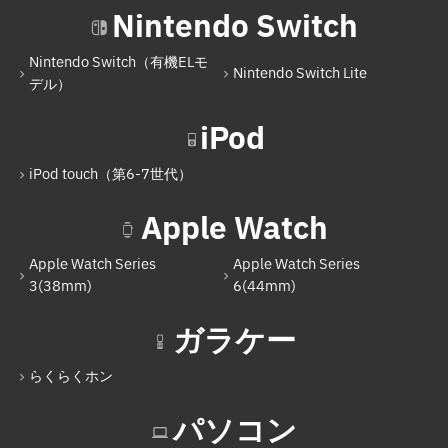
iPad Pro 11インチ（第4世代）
Nintendo Switch
iPad（第10世代）
Nintendo Switch（有機ELモ
Nintendo Switch Lite
Nintendo Switch
デル）
Nintendo Switch（有機ELモデル）
iPod
Nintendo Switch Lite
iPod touch（第6-7世代）
iPod
Apple Watch
iPod touch（第6-7世代）
Apple Watch Series
Apple Watch Series
Apple Watch
3(38mm)
6(44mm)
Apple Watch Series 3(38mm)
ガラケー
Apple Watch Series 6(44mm)
らくらくホン
ガラケー
らくらくホン
パソコン