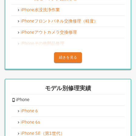
iPhone水没洗浄作業
iPhoneフロントパネル交換修理（軽度）
iPhoneアウトカメラ交換修理
iPhoneその他部品修理
iPhoneアウトカメラレンズ交換修理
続きを見る
iPhone基板破損修理（重度）
iPhoneスピーカー関連修理
モデル別修理実績
iPhoneカメラレンズガラス交換修理
iPhone
iPhoneインカメラ交換修理
iPhoneリンゴループ、システム復旧
iPhone 6
iPhone基板破損修理（軽度）
iPhone 6s
iPhoneバイブレータ交換修理
iPhone SE（第1世代）