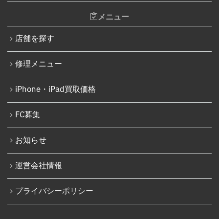
iPhone 14 Plus
メニュー
Nintendo Switch SDカードスロット修理
iPhone 15
Nintendo Switch基板破損修理（軽度）
店舗を探す
iPhone 15 Plus
Nintendo Switch基板破損修理（重度）
修理メニュー
iPhone 15 Pro
Nintendo Switch Joy-Con レール修理
iPhone 15 Pro Max
iPhone・iPad買取価格
iPod修理実績
iPhone 16
iPodバッテリー交換
FC募集
iPhone 16 Plus
パソコン修理実績
iPhone 16 Pro
お知らせ
パソコン液晶パネル交換修理
iPhone 16 Pro Max
パソコンバッテリー交換
運営会社情報
iPhone 16e
パソコンその他部品修理
プライバシーポリシー
iPhone 17
AppleWatch修理実績
Android
AppleWatchバッテリー交換