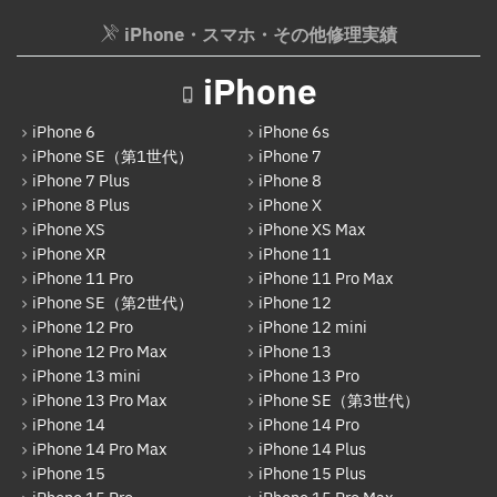
Google Pixel
iPhone・スマホ・その他修理実績
AppleWatchフロントパネル交換修理
Xperia
ガラケー修理実績
iPhone
AQUOS
ガラケーバッテリー交換
iPhone 6
iPhone 6s
Galaxy
iPhone SE（第1世代）
iPhone 7
iPhone 7 Plus
iPhone 8
OPPO
iPhone 8 Plus
iPhone X
HUAWEI
iPhone XS
iPhone XS Max
iPhone XR
iPhone 11
arrows
iPhone 11 Pro
iPhone 11 Pro Max
iPhone SE（第2世代）
iPhone 12
Xiaomi
iPhone 12 Pro
iPhone 12 mini
Motolora
iPhone 12 Pro Max
iPhone 13
iPhone 13 mini
iPhone 13 Pro
その他Android
iPhone 13 Pro Max
iPhone SE（第3世代）
iPhone 14
iPhone 14 Pro
iPad
iPhone 14 Pro Max
iPhone 14 Plus
iPad Pro 12.9インチ（第6世代）
iPhone 15
iPhone 15 Plus