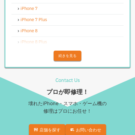
Android修理実績
iPhone 7
Androidフロントパネル交換修理
iPhone 7 Plus
Androidバッテリー交換
iPhone 8
Android水没洗浄作業
iPhone 8 Plus
Androidその他部品修理
iPhone X
続きを見る
Android充電コネクタ修理
iPhone XS
Android基板破損修理（重度）
iPhone XS Max
Contact Us
Androidロゴループ、システム復旧
iPhone XR
プロが即修理！
Android基板破損修理（軽度）
iPhone 11
壊れたiPhone・スマホ・ゲーム機の
iPad修理実績
iPhone 11 Pro
修理はプロにお任せ！
iPadフロントパネル交換修理（ガラス割れ・タッチ不
iPhone 11 Pro Max
良）
店舗を探す
お問い合わせ
iPhone SE（第2世代）