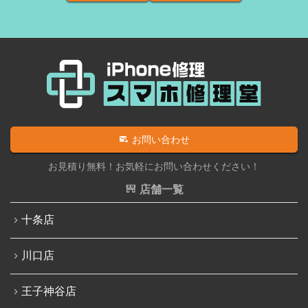
iPadバッテリー交換
iPhone 12
iPadパネル交換修理（ガラス液晶一体型）
iPhone 12 Pro
iPad液晶パネル交換修理（画面表示不良）
iPhone 12 mini
iPad充電コネクタ交換修理
iPhone 12 Pro Max
iPad水没洗浄作業
iPhone 13
iPadその他部品修理
お問い合わせ
iPhone 13 mini
Nintendo Switch修理実績
お見積り無料！お気軽にお問い合わせください！
iPhone 13 Pro
Nintendo Switchその他部品修理
店舗一覧
iPhone 13 Pro Max
Nintendo Switchバッテリー交換
十条店
iPhone SE（第3世代）
Nintendo Switch液晶画面修理交換
iPhone 14
川口店
Nintendo Siwtch充電コネクタ修理
iPhone 14 Pro
Nintendo Switchタッチパネル修理交換
王子神谷店
iPhone 14 Pro Max
Nintendo Switchゲームカードスロット修理