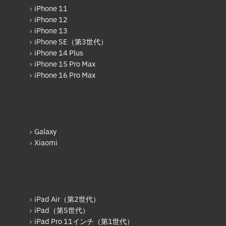
Xiaomi
AppleWatchフロントパネル交換
iPhone 11
修理
iPhone 12
Motolora
iPhone 13
ガラケー修理実績
iPhone SE（第3世代）
その他Android
ガラケーバッテリー交換
iPhone 14 Plus
iPad
iPhone 15 Pro Max
iPhone 16 Pro Max
iPad Pro 12.9インチ（第6世
代）
iPad Air（第1世代）
iPad mini（第2世代）
Galaxy
Xiaomi
iPad Air（第2世代）
iPad mini（第4世代）
iPad Pro 12.9インチ（第1世
代）
iPad Air（第2世代）
iPad Pro 9.7インチ
iPad（第5世代）
iPad Pro 11インチ（第1世代）