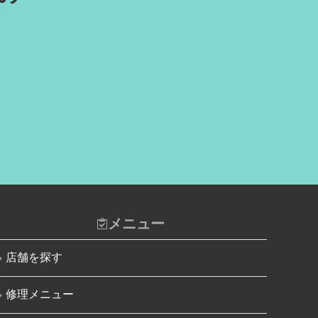
iPad水没洗浄作業
iPhone 13 Pro Max
iPadその他部品修理
iPhone SE（第3世代）
Nintendo Switch修理実績
iPhone 14
Nintendo Switchその他部品修理
iPhone 14 Pro
Nintendo Switchバッテリー交換
iPhone 14 Pro Max
Nintendo Switch液晶画面修理交
iPhone 14 Plus
換
iPhone 15
Nintendo Siwtch充電コネクタ修
理
iPhone 15 Plus
Nintendo Switchタッチパネル修
理交換
メニュー
iPhone 15 Pro
Nintendo Switchゲームカードス
iPhone 15 Pro Max
店舗を探す
ロット修理
iPhone 16
Nintendo Switch SDカードスロ
修理メニュー
ット修理
iPhone 16 Plus