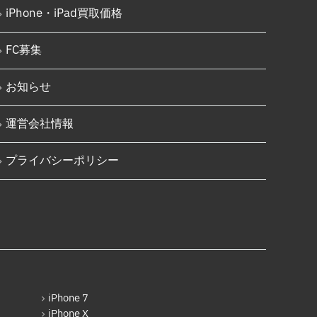
Nintendo Switch基板破損修理
iPhone 16 Pro
iPhone・iPad買取価格
（軽度）
iPhone 16 Pro Max
Nintendo Switch基板破損修理
FC募集
（重度）
iPhone 16e
Nintendo Switch Joy-Con レー
お知らせ
iPhone 17
ル修理
Android
iPod修理実績
運営会社情報
Google Pixel
iPodバッテリー交換
プライバシーポリシー
Xperia
パソコン修理実績
AQUOS
パソコン液晶パネル交換修理
Galaxy
パソコンバッテリー交換
OPPO
パソコンその他部品修理
HUAWEI
AppleWatch修理実績
arrows
iPhone 7
AppleWatchバッテリー交換
iPhone X