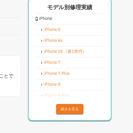
モデル別修理実績
iPhoneスピーカー関連修理
iPhone
iPhoneカメラレンズガラス交換
修理
iPhone 6
iPhoneインカメラ交換修理
iPhone 6s
iPhoneリンゴループ、システム
復旧
iPhone SE（第1世代）
iPhone基板破損修理（軽度）
iPhone 7
iPhoneバイブレータ交換修理
iPhone 7 Plus
ことで
Android修理実績
iPhone 8
Androidフロントパネル交換修理
iPhone 8 Plus
Androidバッテリー交換
iPhone X
続きを見る
Android水没洗浄作業
iPhone XS
Androidその他部品修理
iPhone XS Max