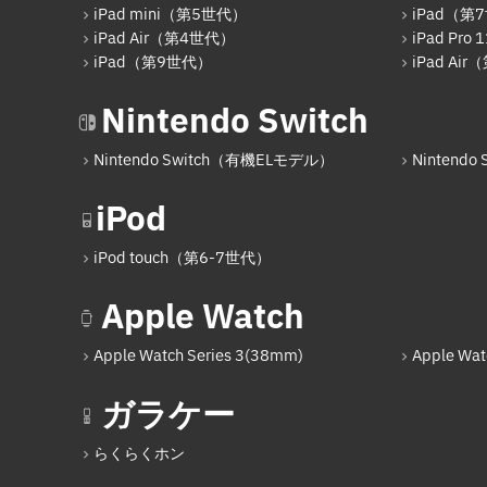
iPad mini（第5世代）
iPad（第
iPad Air（第4世代）
iPad Pr
iPad（第9世代）
iPad Ai
Nintendo Switch
Nintendo Switch（有機ELモデル）
Nintendo S
iPod
iPod touch（第6-7世代）
Apple Watch
Apple Watch Series 3(38mm)
Apple Wat
ガラケー
らくらくホン