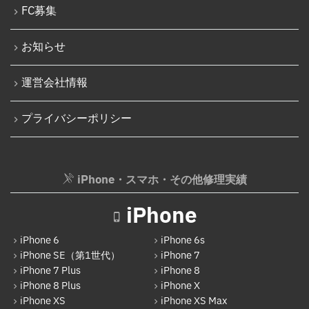
iPodバッテリー交換
FC募集
iPhone 16 Plus
パソコン修理実績
iPhone 16 Pro
お知らせ
パソコン液晶パネル交換修理
iPhone 16 Pro Max
パソコンバッテリー交換
運営会社情報
iPhone 16e
パソコンその他部品修理
プライバシーポリシー
iPhone 17
AppleWatch修理実績
Android
AppleWatchバッテリー交換
Google Pixel
iPhone・スマホ・その他修理実績
AppleWatchフロントパネル交換修理
Xperia
ガラケー修理実績
iPhone
AQUOS
ガラケーバッテリー交換
iPhone 6
iPhone 6s
Galaxy
iPhone SE（第1世代）
iPhone 7
iPhone 7 Plus
iPhone 8
OPPO
iPhone 8 Plus
iPhone X
HUAWEI
iPhone XS
iPhone XS Max