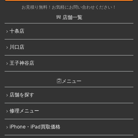
Nintendo Switch修理実績
お見積り無料！お気軽にお問い合わせください！
iPhone 13 Pro
Nintendo Switchその他部品修理
店舗一覧
iPhone 13 Pro Max
Nintendo Switchバッテリー交換
十条店
iPhone SE（第3世代）
Nintendo Switch液晶画面修理交換
iPhone 14
川口店
Nintendo Siwtch充電コネクタ修理
iPhone 14 Pro
Nintendo Switchタッチパネル修理交換
王子神谷店
iPhone 14 Pro Max
Nintendo Switchゲームカードスロット修理
iPhone 14 Plus
メニュー
Nintendo Switch SDカードスロット修理
iPhone 15
Nintendo Switch基板破損修理（軽度）
店舗を探す
iPhone 15 Plus
Nintendo Switch基板破損修理（重度）
修理メニュー
iPhone 15 Pro
Nintendo Switch Joy-Con レール修理
iPhone 15 Pro Max
iPhone・iPad買取価格
iPod修理実績
iPhone 16