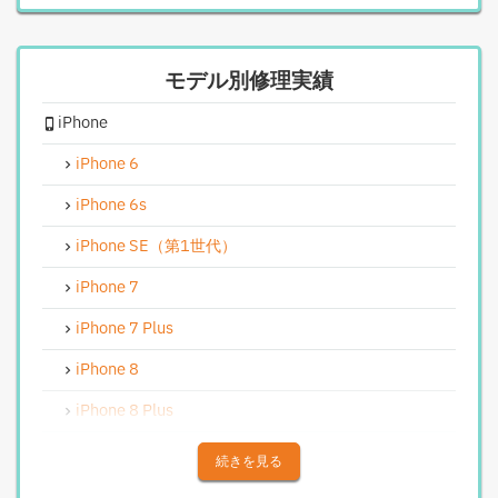
iPhoneスピーカー関連修理
モデル別修理実績
iPhoneカメラレンズガラス交換修理
iPhone
iPhoneインカメラ交換修理
iPhoneリンゴループ、システム復旧
iPhone 6
iPhone基板破損修理（軽度）
iPhone 6s
iPhoneバイブレータ交換修理
iPhone SE（第1世代）
Android修理実績
iPhone 7
Androidフロントパネル交換修理
iPhone 7 Plus
Androidバッテリー交換
iPhone 8
Android水没洗浄作業
iPhone 8 Plus
Androidその他部品修理
iPhone X
続きを見る
Android充電コネクタ修理
iPhone XS