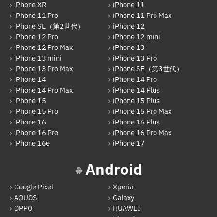
iPhone XR
iPhone 11
arrows
iPhone 11 Pro
iPhone 11 Pro Max
iPhone SE（第2世代）
iPhone 12
Xiaomi
iPhone 12 Pro
iPhone 12 mini
Motolora
iPhone 12 Pro Max
iPhone 13
iPhone 13 mini
iPhone 13 Pro
その他Android
iPhone 13 Pro Max
iPhone SE（第3世代）
iPhone 14
iPhone 14 Pro
iPad
iPhone 14 Pro Max
iPhone 14 Plus
iPad Pro 12.9インチ（第6世代）
iPhone 15
iPhone 15 Plus
iPhone 15 Pro
iPhone 15 Pro Max
iPad Air（第1世代）
iPhone 16
iPhone 16 Plus
iPhone 16 Pro
iPhone 16 Pro Max
iPad mini（第2世代）
iPhone 16e
iPhone 17
iPad Air（第2世代）
Android
iPad mini（第4世代）
Google Pixel
Xperia
iPad Pro 12.9インチ（第1世代）
AQUOS
Galaxy
iPad Pro 9.7インチ
OPPO
HUAWEI