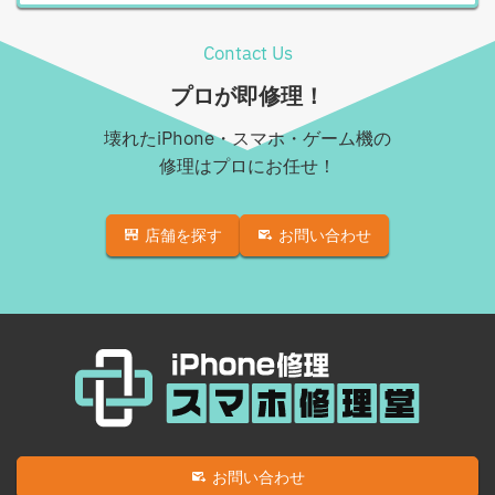
Android基板破損修理（重度）
iPhone XS Max
Contact Us
Androidロゴループ、システム復旧
iPhone XR
プロが即修理！
Android基板破損修理（軽度）
iPhone 11
壊れたiPhone・スマホ・ゲーム機の
iPad修理実績
iPhone 11 Pro
修理はプロにお任せ！
iPadフロントパネル交換修理（ガラス割れ・タッチ不
iPhone 11 Pro Max
良）
店舗を探す
お問い合わせ
iPhone SE（第2世代）
iPadバッテリー交換
iPhone 12
iPadパネル交換修理（ガラス液晶一体型）
iPhone 12 Pro
iPad液晶パネル交換修理（画面表示不良）
iPhone 12 mini
iPad充電コネクタ交換修理
iPhone 12 Pro Max
iPad水没洗浄作業
iPhone 13
iPadその他部品修理
お問い合わせ
iPhone 13 mini