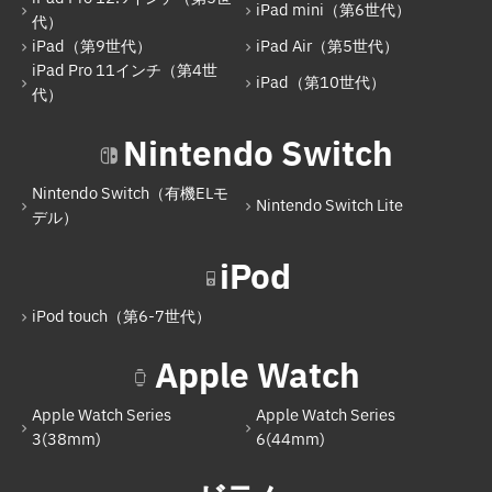
iPad mini（第6世代）
iPad mini（第6世代）
代）
iPad（第9世代）
iPad Air（第5世代）
iPad（第9世代）
iPad Pro 11インチ（第4世
iPad（第10世代）
iPad Air（第5世代）
代）
iPad Pro 11インチ（第4世代）
Nintendo Switch
iPad（第10世代）
Nintendo Switch（有機ELモ
Nintendo Switch Lite
Nintendo Switch
デル）
Nintendo Switch（有機ELモデル）
iPod
Nintendo Switch Lite
iPod touch（第6-7世代）
iPod
Apple Watch
iPod touch（第6-7世代）
Apple Watch Series
Apple Watch Series
Apple Watch
3(38mm)
6(44mm)
Apple Watch Series 3(38mm)