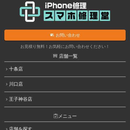
iPhone 12 mini
iPad充電コネクタ交換修理
iPhone 12 Pro Max
iPad水没洗浄作業
iPhone 13
iPadその他部品修理
お問い合わせ
iPhone 13 mini
Nintendo Switch修理実績
お見積り無料！お気軽にお問い合わせください！
iPhone 13 Pro
Nintendo Switchその他部品修理
店舗一覧
iPhone 13 Pro Max
Nintendo Switchバッテリー交換
十条店
iPhone SE（第3世代）
Nintendo Switch液晶画面修理交換
iPhone 14
川口店
Nintendo Siwtch充電コネクタ修理
iPhone 14 Pro
Nintendo Switchタッチパネル修理交換
王子神谷店
iPhone 14 Pro Max
Nintendo Switchゲームカードスロット修理
iPhone 14 Plus
メニュー
Nintendo Switch SDカードスロット修理
iPhone 15
Nintendo Switch基板破損修理（軽度）
店舗を探す