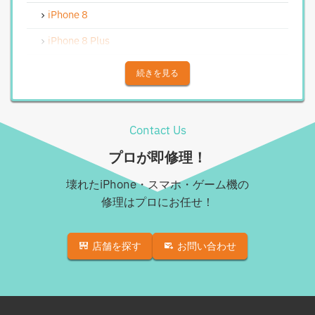
Androidバッテリー交換
iPhone 8
Android水没洗浄作業
iPhone 8 Plus
Androidその他部品修理
iPhone X
続きを見る
Android充電コネクタ修理
iPhone XS
Android基板破損修理（重度）
iPhone XS Max
Contact Us
Androidロゴループ、システム復旧
iPhone XR
プロが即修理！
Android基板破損修理（軽度）
iPhone 11
壊れたiPhone・スマホ・ゲーム機の
iPad修理実績
iPhone 11 Pro
修理はプロにお任せ！
iPadフロントパネル交換修理（ガラス割れ・タッチ不
iPhone 11 Pro Max
良）
店舗を探す
お問い合わせ
iPhone SE（第2世代）
iPadバッテリー交換
iPhone 12
iPadパネル交換修理（ガラス液晶一体型）
iPhone 12 Pro
iPad液晶パネル交換修理（画面表示不良）