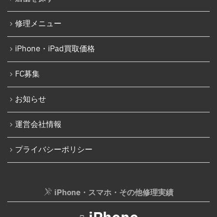
iPhone 15 Plus
Nintendo Switch基板破損修理（重度）
修理メニュー
iPhone 15 Pro
Nintendo Switch Joy-Con レール修理
iPhone 15 Pro Max
iPhone・iPad買取価格
iPod修理実績
iPhone 16
iPodバッテリー交換
FC募集
iPhone 16 Plus
パソコン修理実績
iPhone 16 Pro
お知らせ
パソコン液晶パネル交換修理
iPhone 16 Pro Max
パソコンバッテリー交換
運営会社情報
iPhone 16e
パソコンその他部品修理
プライバシーポリシー
iPhone 17
AppleWatch修理実績
Android
AppleWatchバッテリー交換
Google Pixel
iPhone・スマホ・その他修理実績
AppleWatchフロントパネル交換修理
Xperia
ガラケー修理実績