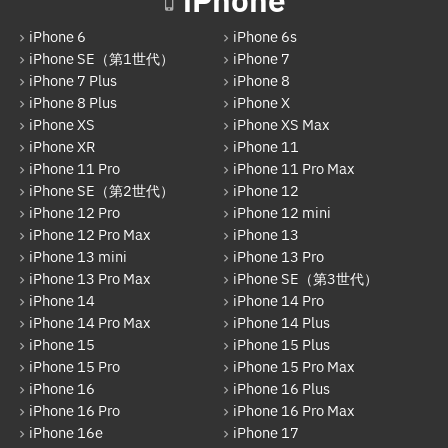
iPhone
AQUOS
ガラケーバッテリー交換
iPhone 6
iPhone 6s
Galaxy
iPhone SE（第1世代）
iPhone 7
iPhone 7 Plus
iPhone 8
OPPO
iPhone 8 Plus
iPhone X
HUAWEI
iPhone XS
iPhone XS Max
iPhone XR
iPhone 11
arrows
iPhone 11 Pro
iPhone 11 Pro Max
iPhone SE（第2世代）
iPhone 12
Xiaomi
iPhone 12 Pro
iPhone 12 mini
Motolora
iPhone 12 Pro Max
iPhone 13
iPhone 13 mini
iPhone 13 Pro
その他Android
iPhone 13 Pro Max
iPhone SE（第3世代）
iPhone 14
iPhone 14 Pro
iPad
iPhone 14 Pro Max
iPhone 14 Plus
iPad Pro 12.9インチ（第6世代）
iPhone 15
iPhone 15 Plus
iPhone 15 Pro
iPhone 15 Pro Max
iPad Air（第1世代）
iPhone 16
iPhone 16 Plus
iPhone 16 Pro
iPhone 16 Pro Max
iPad mini（第2世代）
iPhone 16e
iPhone 17