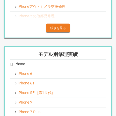
iPhoneアウトカメラ交換修理
iPhoneその他部品修理
iPhoneアウトカメラレンズ交換修理
続きを見る
iPhone基板破損修理（重度）
iPhoneスピーカー関連修理
モデル別修理実績
iPhoneカメラレンズガラス交換修理
iPhone
iPhoneインカメラ交換修理
iPhoneリンゴループ、システム復旧
iPhone 6
iPhone基板破損修理（軽度）
iPhone 6s
iPhoneバイブレータ交換修理
iPhone SE（第1世代）
Android修理実績
iPhone 7
Androidフロントパネル交換修理
iPhone 7 Plus