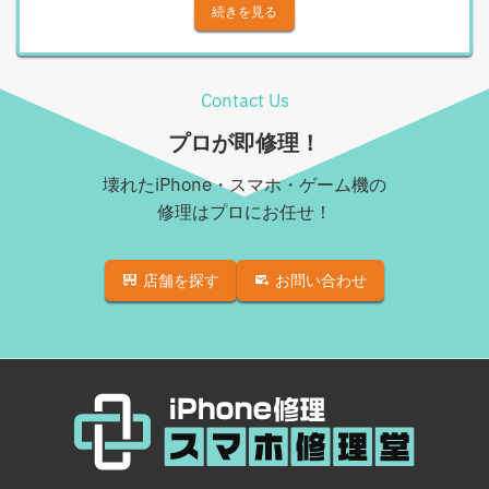
Androidその他部品修理
iPhone X
続きを見る
Android充電コネクタ修理
iPhone XS
Android基板破損修理（重度）
iPhone XS Max
Contact Us
Androidロゴループ、システム復旧
iPhone XR
プロが即修理！
Android基板破損修理（軽度）
iPhone 11
壊れたiPhone・スマホ・ゲーム機の
iPad修理実績
iPhone 11 Pro
修理はプロにお任せ！
iPadフロントパネル交換修理（ガラス割れ・タッチ不
iPhone 11 Pro Max
良）
店舗を探す
お問い合わせ
iPhone SE（第2世代）
iPadバッテリー交換
iPhone 12
iPadパネル交換修理（ガラス液晶一体型）
iPhone 12 Pro
iPad充電コネクタ交換修理
iPhone 12 mini
iPad液晶パネル交換修理（画面表示不良）
iPhone 12 Pro Max
iPad水没洗浄作業
iPhone 13