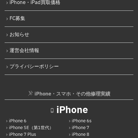
iPhone・iPad買取価格
iPod修理実績
iPhone 16
iPodバッテリー交換
FC募集
iPhone 16 Plus
パソコン修理実績
iPhone 16 Pro
お知らせ
パソコン液晶パネル交換修理
iPhone 16 Pro Max
パソコンバッテリー交換
運営会社情報
iPhone 16e
パソコンその他部品修理
プライバシーポリシー
iPhone 17
AppleWatch修理実績
Android
AppleWatchバッテリー交換
Google Pixel
iPhone・スマホ・その他修理実績
AppleWatchフロントパネル交換修理
Xperia
ガラケー修理実績
iPhone
AQUOS
ガラケーバッテリー交換
iPhone 6
iPhone 6s
Galaxy
iPhone SE（第1世代）
iPhone 7
iPhone 7 Plus
iPhone 8
OPPO