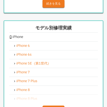
iPhoneアウトカメラレンズ交換修理
続きを見る
iPhone基板破損修理（重度）
iPhoneスピーカー関連修理
モデル別修理実績
iPhoneカメラレンズガラス交換修理
iPhone
iPhoneインカメラ交換修理
iPhoneリンゴループ、システム復旧
iPhone 6
iPhone基板破損修理（軽度）
iPhone 6s
iPhoneバイブレータ交換修理
iPhone SE（第1世代）
Android修理実績
iPhone 7
Androidフロントパネル交換修理
iPhone 7 Plus
Androidバッテリー交換
iPhone 8
Android水没洗浄作業
iPhone 8 Plus