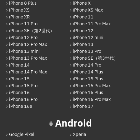
iPhone 8 Plus
iPhone X
HUAWEI
iPhone XS
iPhone XS Max
iPhone XR
iPhone 11
arrows
iPhone 11 Pro
iPhone 11 Pro Max
iPhone SE（第2世代）
iPhone 12
Xiaomi
iPhone 12 Pro
iPhone 12 mini
Motolora
iPhone 12 Pro Max
iPhone 13
iPhone 13 mini
iPhone 13 Pro
その他Android
iPhone 13 Pro Max
iPhone SE（第3世代）
iPhone 14
iPhone 14 Pro
iPad
iPhone 14 Pro Max
iPhone 14 Plus
iPad Pro 12.9インチ（第6世代）
iPhone 15
iPhone 15 Plus
iPhone 15 Pro
iPhone 15 Pro Max
iPad Air（第1世代）
iPhone 16
iPhone 16 Plus
iPhone 16 Pro
iPhone 16 Pro Max
iPad mini（第2世代）
iPhone 16e
iPhone 17
iPad Air（第2世代）
Android
iPad mini（第4世代）
Google Pixel
Xperia
iPad Pro 12.9インチ（第1世代）