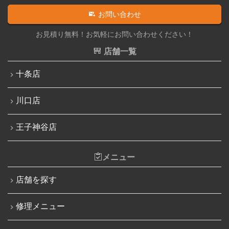
iPadその他部品修理
お問い合わせ
iPhone 13 mini
Nintendo Switch修理実績
お見積り無料！お気軽にお問い合わせください！
iPhone 13 Pro
Nintendo Switchその他部品修理
店舗一覧
iPhone 13 Pro Max
Nintendo Switchバッテリー交換
十条店
iPhone SE（第3世代）
Nintendo Switch液晶画面修理交換
iPhone 14
川口店
Nintendo Siwtch充電コネクタ修理
iPhone 14 Pro
Nintendo Switchタッチパネル修理交換
王子神谷店
iPhone 14 Pro Max
Nintendo Switchゲームカードスロット修理
iPhone 14 Plus
メニュー
Nintendo Switch SDカードスロット修理
iPhone 15
Nintendo Switch基板破損修理（軽度）
店舗を探す
iPhone 15 Plus
Nintendo Switch基板破損修理（重度）
修理メニュー
iPhone 15 Pro
Nintendo Switch Joy-Con レール修理
iPhone 15 Pro Max