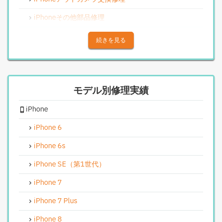
iPhoneその他部品修理
iPhoneアウトカメラレンズ交換修理
続きを見る
iPhone基板破損修理（重度）
iPhoneスピーカー関連修理
モデル別修理実績
iPhoneカメラレンズガラス交換修理
iPhone
iPhoneインカメラ交換修理
iPhoneリンゴループ、システム復旧
iPhone 6
iPhone基板破損修理（軽度）
iPhone 6s
iPhoneバイブレータ交換修理
iPhone SE（第1世代）
Android修理実績
iPhone 7
Androidフロントパネル交換修理
iPhone 7 Plus
Androidバッテリー交換
iPhone 8