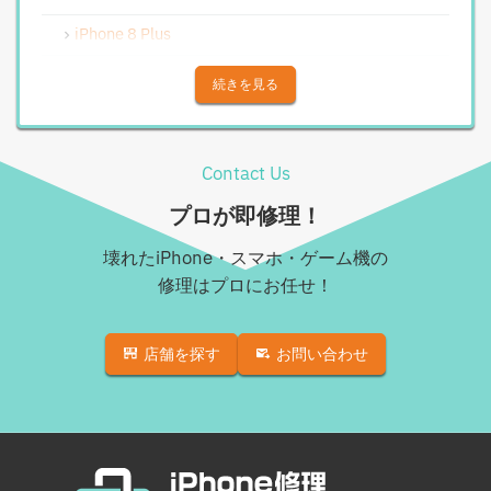
Android水没洗浄作業
iPhone 8 Plus
Androidその他部品修理
iPhone X
続きを見る
Android充電コネクタ修理
iPhone XS
Android基板破損修理（重度）
iPhone XS Max
Contact Us
Androidロゴループ、システム復旧
iPhone XR
プロが即修理！
Android基板破損修理（軽度）
iPhone 11
壊れたiPhone・スマホ・ゲーム機の
iPad修理実績
iPhone 11 Pro
修理はプロにお任せ！
iPadフロントパネル交換修理（ガラス割れ・タッチ不
iPhone 11 Pro Max
良）
店舗を探す
お問い合わせ
iPhone SE（第2世代）
iPadバッテリー交換
iPhone 12
iPadパネル交換修理（ガラス液晶一体型）
iPhone 12 Pro
iPad液晶パネル交換修理（画面表示不良）
iPhone 12 mini