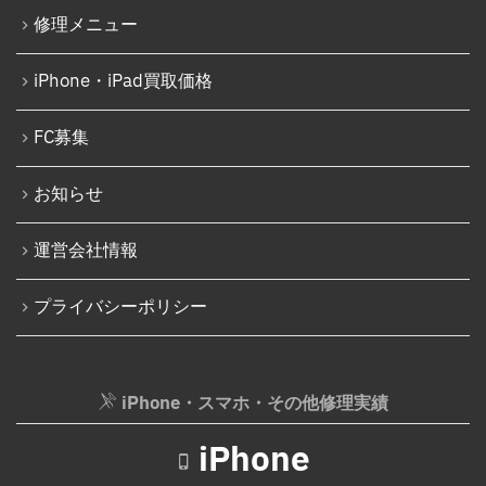
Nintendo Switch基板破損修理（重度）
修理メニュー
iPhone 15 Pro
Nintendo Switch Joy-Con レール修理
iPhone 15 Pro Max
iPhone・iPad買取価格
iPod修理実績
iPhone 16
iPodバッテリー交換
FC募集
iPhone 16 Plus
パソコン修理実績
iPhone 16 Pro
お知らせ
パソコン液晶パネル交換修理
iPhone 16 Pro Max
パソコンバッテリー交換
運営会社情報
iPhone 16e
パソコンその他部品修理
プライバシーポリシー
iPhone 17
AppleWatch修理実績
Android
AppleWatchバッテリー交換
Google Pixel
iPhone・スマホ・その他修理実績
AppleWatchフロントパネル交換修理
Xperia
ガラケー修理実績
iPhone
AQUOS
ガラケーバッテリー交換