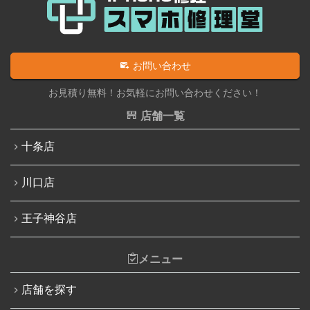
iPad充電コネクタ交換修理
iPhone 12 Pro Max
iPad水没洗浄作業
iPhone 13
iPadその他部品修理
お問い合わせ
iPhone 13 mini
Nintendo Switch修理実績
お見積り無料！お気軽にお問い合わせください！
iPhone 13 Pro
Nintendo Switchその他部品修理
店舗一覧
iPhone 13 Pro Max
Nintendo Switchバッテリー交換
十条店
iPhone SE（第3世代）
Nintendo Switch液晶画面修理交換
iPhone 14
川口店
Nintendo Siwtch充電コネクタ修理
iPhone 14 Pro
Nintendo Switchタッチパネル修理交換
王子神谷店
iPhone 14 Pro Max
Nintendo Switchゲームカードスロット修理
iPhone 14 Plus
メニュー
Nintendo Switch SDカードスロット修理
iPhone 15
Nintendo Switch基板破損修理（軽度）
店舗を探す
iPhone 15 Plus