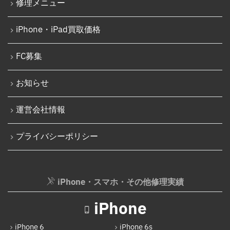
修理メニュー
iPhone 15 Pro
Nintendo Switch Joy-Con レール修理
iPhone 15 Pro Max
iPhone・iPad買取価格
iPod修理実績
iPhone 16
iPodバッテリー交換
FC募集
iPhone 16 Plus
パソコン修理実績
iPhone 16 Pro
お知らせ
パソコン液晶パネル交換修理
iPhone 16 Pro Max
パソコンバッテリー交換
運営会社情報
iPhone 16e
パソコンその他部品修理
プライバシーポリシー
iPhone 17
AppleWatch修理実績
Android
AppleWatchバッテリー交換
Google Pixel
iPhone・スマホ・その他修理実績
AppleWatchフロントパネル交換修理
Xperia
ガラケー修理実績
iPhone
AQUOS
ガラケーバッテリー交換
iPhone 6
iPhone 6s