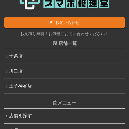
iPhone 12 Pro Max
iPad水没洗浄作業
iPhone 13
iPadその他部品修理
お問い合わせ
iPhone 13 mini
Nintendo Switch修理実績
お見積り無料！お気軽にお問い合わせください！
iPhone 13 Pro
Nintendo Switchその他部品修理
店舗一覧
iPhone 13 Pro Max
Nintendo Switchバッテリー交換
十条店
iPhone SE（第3世代）
Nintendo Switch液晶画面修理交換
iPhone 14
川口店
Nintendo Siwtch充電コネクタ修理
iPhone 14 Pro
Nintendo Switchタッチパネル修理交換
王子神谷店
iPhone 14 Pro Max
Nintendo Switchゲームカードスロット修理
iPhone 14 Plus
メニュー
Nintendo Switch SDカードスロット修理
iPhone 15
Nintendo Switch基板破損修理（軽度）
店舗を探す
iPhone 15 Plus
Nintendo Switch基板破損修理（重度）