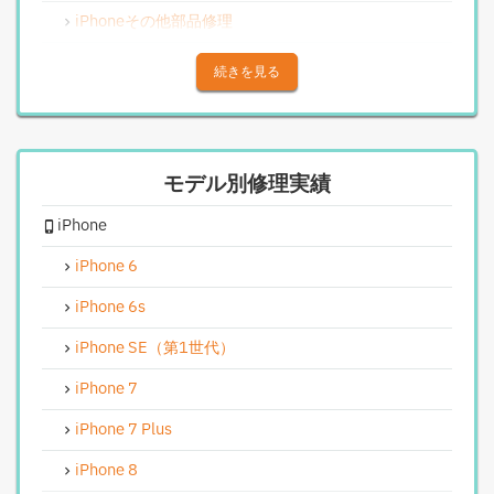
iPhoneその他部品修理
iPhoneアウトカメラレンズ交換修理
続きを見る
iPhone基板破損修理（重度）
iPhoneスピーカー関連修理
モデル別修理実績
iPhoneカメラレンズガラス交換修理
iPhone
iPhoneインカメラ交換修理
iPhoneリンゴループ、システム復旧
iPhone 6
iPhone基板破損修理（軽度）
iPhone 6s
iPhoneバイブレータ交換修理
iPhone SE（第1世代）
Android修理実績
iPhone 7
Androidフロントパネル交換修理
iPhone 7 Plus
Androidバッテリー交換
iPhone 8