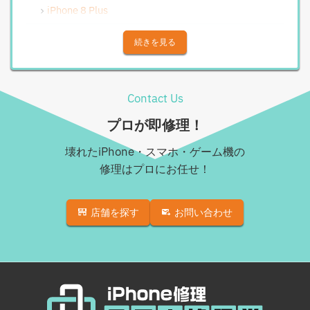
Android水没洗浄作業
iPhone 8 Plus
Androidその他部品修理
iPhone X
続きを見る
Android充電コネクタ修理
iPhone XS
Android基板破損修理（重度）
iPhone XS Max
Contact Us
Androidロゴループ、システム復旧
iPhone XR
プロが即修理！
Android基板破損修理（軽度）
iPhone 11
壊れたiPhone・スマホ・ゲーム機の
iPad修理実績
iPhone 11 Pro
修理はプロにお任せ！
iPadフロントパネル交換修理（ガラス割れ・タッチ不
iPhone 11 Pro Max
良）
店舗を探す
お問い合わせ
iPhone SE（第2世代）
iPadバッテリー交換
iPhone 12
iPadパネル交換修理（ガラス液晶一体型）
iPhone 12 Pro
iPad液晶パネル交換修理（画面表示不良）
iPhone 12 mini
iPad充電コネクタ交換修理