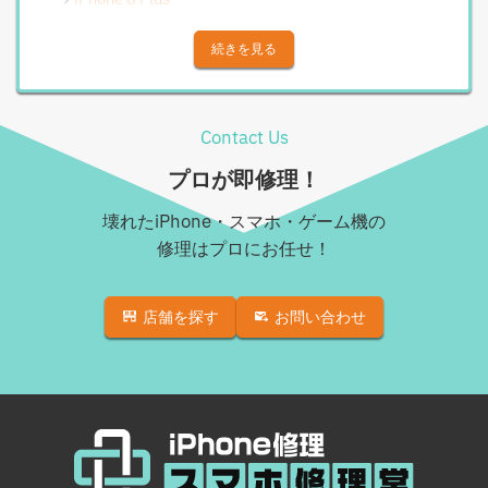
Androidその他部品修理
iPhone X
続きを見る
Android充電コネクタ修理
iPhone XS
Android基板破損修理（重度）
iPhone XS Max
Contact Us
Androidロゴループ、システム復旧
iPhone XR
プロが即修理！
Android基板破損修理（軽度）
iPhone 11
壊れたiPhone・スマホ・ゲーム機の
iPad修理実績
iPhone 11 Pro
修理はプロにお任せ！
iPadフロントパネル交換修理（ガラス割れ・タッチ不
iPhone 11 Pro Max
良）
店舗を探す
お問い合わせ
iPhone SE（第2世代）
iPadバッテリー交換
iPhone 12
iPadパネル交換修理（ガラス液晶一体型）
iPhone 12 Pro
iPad充電コネクタ交換修理
iPhone 12 mini
iPad液晶パネル交換修理（画面表示不良）
iPhone 12 Pro Max