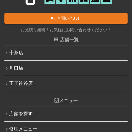
iPad水没洗浄作業
iPhone 13
iPadその他部品修理
お問い合わせ
iPhone 13 mini
Nintendo Switch修理実績
お見積り無料！お気軽にお問い合わせください！
iPhone 13 Pro
Nintendo Switchその他部品修理
店舗一覧
iPhone 13 Pro Max
Nintendo Switchバッテリー交換
十条店
iPhone SE（第3世代）
Nintendo Switch液晶画面修理交換
iPhone 14
川口店
Nintendo Siwtch充電コネクタ修理
iPhone 14 Pro
Nintendo Switchタッチパネル修理交換
王子神谷店
iPhone 14 Pro Max
Nintendo Switchゲームカードスロット修理
iPhone 14 Plus
メニュー
Nintendo Switch SDカードスロット修理
iPhone 15
Nintendo Switch基板破損修理（軽度）
店舗を探す
iPhone 15 Plus
Nintendo Switch基板破損修理（重度）
修理メニュー
iPhone 15 Pro