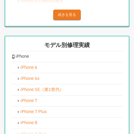
iPhoneその他部品修理
iPhoneアウトカメラレンズ交換修理
続きを見る
iPhone基板破損修理（重度）
iPhoneスピーカー関連修理
モデル別修理実績
iPhoneカメラレンズガラス交換修理
iPhone
iPhoneインカメラ交換修理
iPhoneリンゴループ、システム復旧
iPhone 6
iPhone基板破損修理（軽度）
iPhone 6s
iPhoneバイブレータ交換修理
iPhone SE（第1世代）
Android修理実績
iPhone 7
Androidフロントパネル交換修理
iPhone 7 Plus
Androidバッテリー交換
iPhone 8
Android水没洗浄作業
iPhone 8 Plus