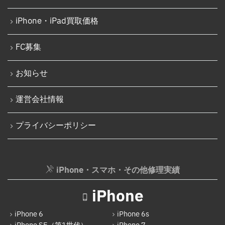
Nintendo Switch Joy-Con レール修理
iPhone 15 Pro Max
iPhone・iPad買取価格
iPod修理実績
iPhone 16
iPodバッテリー交換
FC募集
iPhone 16 Plus
パソコン修理実績
iPhone 16 Pro
お知らせ
パソコン液晶パネル交換修理
iPhone 16 Pro Max
パソコンバッテリー交換
運営会社情報
iPhone 16e
パソコンその他部品修理
プライバシーポリシー
iPhone 17
AppleWatch修理実績
Android
AppleWatchバッテリー交換
Google Pixel
iPhone・スマホ・その他修理実績
AppleWatchフロントパネル交換修理
Xperia
ガラケー修理実績
iPhone
AQUOS
ガラケーバッテリー交換
iPhone 6
iPhone 6s
Galaxy