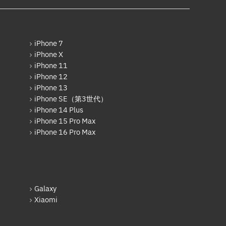
Xiaomi
AppleWatchフロントパネル交換
修理
Motolora
ガラケー修理実績
その他Android
iPhone 7
ガラケーバッテリー交換
iPhone X
iPad
iPhone 11
iPhone 12
iPad Pro 12.9インチ（第6世
代）
iPhone 13
iPhone SE（第3世代）
iPad Air（第1世代）
iPhone 14 Plus
iPhone 15 Pro Max
iPad mini（第2世代）
iPhone 16 Pro Max
iPad Air（第2世代）
iPad mini（第4世代）
iPad Pro 12.9インチ（第1世
Galaxy
代）
Xiaomi
iPad Pro 9.7インチ