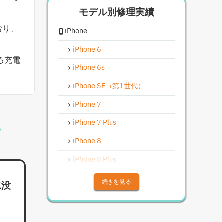
モデル別修理実績
iPhoneスピーカー関連修理
おり、
iPhone
iPhoneカメラレンズガラス交換
修理
iPhone 6
iPhoneインカメラ交換修理
ろ充電
iPhone 6s
iPhoneリンゴループ、システム
復旧
iPhone SE（第1世代）
iPhone基板破損修理（軽度）
iPhone 7
iPhoneバイブレータ交換修理
iPhone 7 Plus
Android修理実績
iPhone 8
Androidフロントパネル交換修理
iPhone 8 Plus
Androidバッテリー交換
iPhone X
続きを見る
水没
Android水没洗浄作業
iPhone XS
Androidその他部品修理
iPhone XS Max