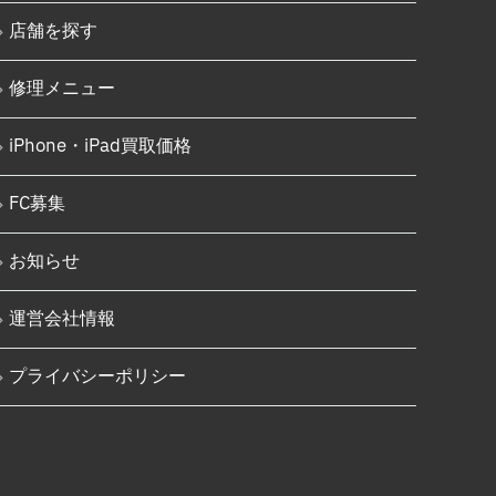
Nintendo Switch基板破損修理
iPhone 16 Pro
（軽度）
店舗を探す
iPhone 16 Pro Max
Nintendo Switch基板破損修理
（重度）
修理メニュー
iPhone 16e
Nintendo Switch Joy-Con レー
iPhone 17
ル修理
iPhone・iPad買取価格
Android
iPod修理実績
FC募集
Google Pixel
iPodバッテリー交換
お知らせ
Xperia
パソコン修理実績
AQUOS
パソコン液晶パネル交換修理
運営会社情報
Galaxy
パソコンバッテリー交換
プライバシーポリシー
OPPO
パソコンその他部品修理
HUAWEI
AppleWatch修理実績
arrows
AppleWatchバッテリー交換