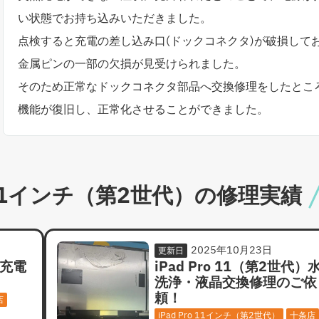
い状態でお持ち込みいただきました。
点検すると充電の差し込み口(ドックコネクタ)が破損して
金属ピンの一部の欠損が見受けられました。
そのため正常なドックコネクタ部品へ交換修理をしたとこ
機能が復旧し、正常化させることができました。
o 11インチ（第2世代）の修理実績
2025年10月23日
更新日
 充電
iPad Pro 11（第2世代）
洗浄・液晶交換修理のご依
頼！
店
iPad Pro 11インチ（第2世代）
十条店