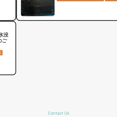
）水没
のご
店
Contact Us