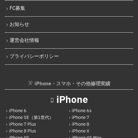
iPodバッテリー交換
FC募集
iPhone 16 Plus
パソコン修理実績
iPhone 16 Pro
お知らせ
パソコン液晶パネル交換修理
iPhone 16 Pro Max
パソコンバッテリー交換
運営会社情報
iPhone 16e
パソコンその他部品修理
プライバシーポリシー
iPhone 17
AppleWatch修理実績
Android
AppleWatchバッテリー交換
Google Pixel
iPhone・スマホ・その他修理実績
AppleWatchフロントパネル交換修理
Xperia
ガラケー修理実績
iPhone
AQUOS
ガラケーバッテリー交換
iPhone 6
iPhone 6s
Galaxy
iPhone SE（第1世代）
iPhone 7
iPhone 7 Plus
iPhone 8
OPPO
iPhone 8 Plus
iPhone X
HUAWEI
iPhone XS
iPhone XS Max