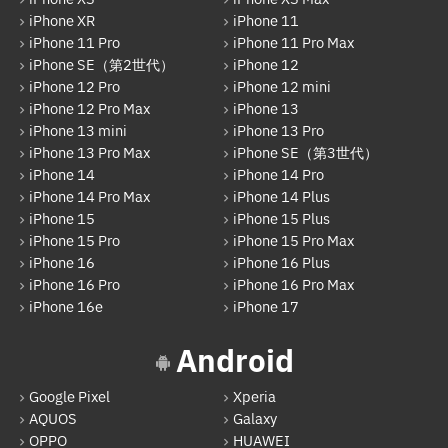
iPhone XR
iPhone 11
arrows
iPhone 11 Pro
iPhone 11 Pro Max
iPhone SE（第2世代）
iPhone 12
Xiaomi
iPhone 12 Pro
iPhone 12 mini
Motolora
iPhone 12 Pro Max
iPhone 13
iPhone 13 mini
iPhone 13 Pro
その他Android
iPhone 13 Pro Max
iPhone SE（第3世代）
iPhone 14
iPhone 14 Pro
iPad
iPhone 14 Pro Max
iPhone 14 Plus
iPad Pro 12.9インチ（第6世代）
iPhone 15
iPhone 15 Plus
iPhone 15 Pro
iPhone 15 Pro Max
iPad Air（第1世代）
iPhone 16
iPhone 16 Plus
iPhone 16 Pro
iPhone 16 Pro Max
iPad mini（第2世代）
iPhone 16e
iPhone 17
iPad Air（第2世代）
Android
iPad mini（第4世代）
Google Pixel
Xperia
iPad Pro 12.9インチ（第1世代）
AQUOS
Galaxy
iPad Pro 9.7インチ
OPPO
HUAWEI