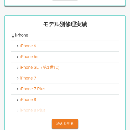
iPhone基板破損修理（重度）
iPhoneスピーカー関連修理
モデル別修理実績
iPhoneカメラレンズガラス交換修理
iPhone
iPhoneインカメラ交換修理
iPhoneリンゴループ、システム復旧
iPhone 6
iPhone基板破損修理（軽度）
iPhone 6s
iPhoneバイブレータ交換修理
iPhone SE（第1世代）
Android修理実績
iPhone 7
Androidフロントパネル交換修理
iPhone 7 Plus
Androidバッテリー交換
iPhone 8
Android水没洗浄作業
iPhone 8 Plus
Androidその他部品修理
iPhone X
続きを見る