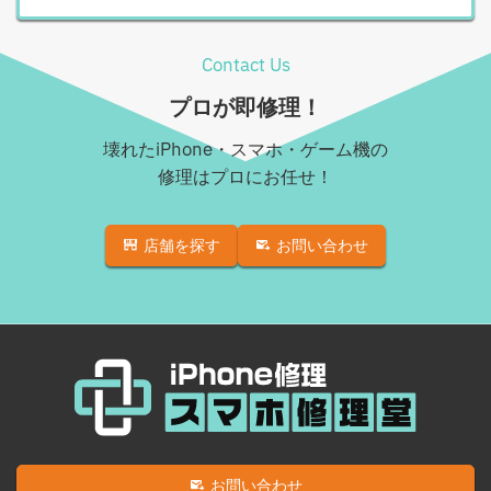
Android充電コネクタ修理
iPhone XS
Android基板破損修理（重度）
iPhone XS Max
Contact Us
Androidロゴループ、システム復旧
iPhone XR
プロが即修理！
Android基板破損修理（軽度）
iPhone 11
壊れたiPhone・スマホ・ゲーム機の
iPad修理実績
iPhone 11 Pro
修理はプロにお任せ！
iPadフロントパネル交換修理（ガラス割れ・タッチ不
iPhone 11 Pro Max
良）
店舗を探す
お問い合わせ
iPhone SE（第2世代）
iPadバッテリー交換
iPhone 12
iPadパネル交換修理（ガラス液晶一体型）
iPhone 12 Pro
iPad充電コネクタ交換修理
iPhone 12 mini
iPad液晶パネル交換修理（画面表示不良）
iPhone 12 Pro Max
iPad水没洗浄作業
iPhone 13
iPadその他部品修理
お問い合わせ