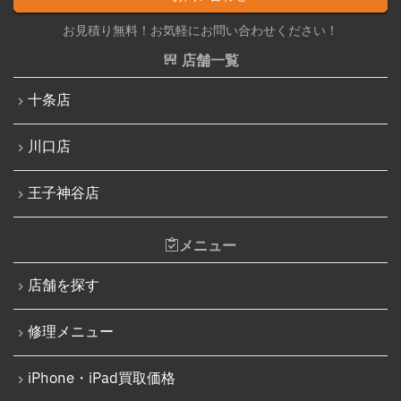
iPhone 13 mini
Nintendo Switch修理実績
お見積り無料！お気軽にお問い合わせください！
iPhone 13 Pro
Nintendo Switchその他部品修理
店舗一覧
iPhone 13 Pro Max
Nintendo Switchバッテリー交換
十条店
iPhone SE（第3世代）
Nintendo Switch液晶画面修理交換
iPhone 14
川口店
Nintendo Siwtch充電コネクタ修理
iPhone 14 Pro
Nintendo Switchタッチパネル修理交換
王子神谷店
iPhone 14 Pro Max
Nintendo Switchゲームカードスロット修理
iPhone 14 Plus
メニュー
Nintendo Switch SDカードスロット修理
iPhone 15
Nintendo Switch基板破損修理（軽度）
店舗を探す
iPhone 15 Plus
Nintendo Switch基板破損修理（重度）
修理メニュー
iPhone 15 Pro
Nintendo Switch Joy-Con レール修理
iPhone 15 Pro Max
iPhone・iPad買取価格
iPod修理実績
iPhone 16