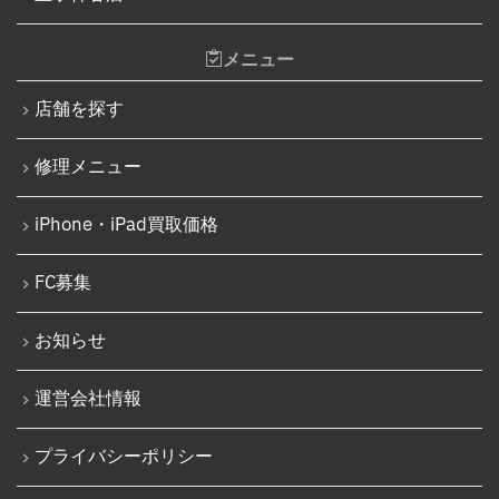
iPhone 14 Pro Max
Nintendo Switchゲームカードスロット修理
iPhone 14 Plus
メニュー
Nintendo Switch SDカードスロット修理
iPhone 15
Nintendo Switch基板破損修理（軽度）
店舗を探す
iPhone 15 Plus
Nintendo Switch基板破損修理（重度）
修理メニュー
iPhone 15 Pro
Nintendo Switch Joy-Con レール修理
iPhone 15 Pro Max
iPhone・iPad買取価格
iPod修理実績
iPhone 16
iPodバッテリー交換
FC募集
iPhone 16 Plus
パソコン修理実績
iPhone 16 Pro
お知らせ
パソコン液晶パネル交換修理
iPhone 16 Pro Max
パソコンバッテリー交換
運営会社情報
iPhone 16e
パソコンその他部品修理
プライバシーポリシー
iPhone 17
AppleWatch修理実績
Android