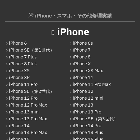
AppleWatchバッテリー交換
Google Pixel
iPhone・スマホ・その他修理実績
AppleWatchフロントパネル交換修理
Xperia
ガラケー修理実績
iPhone
AQUOS
ガラケーバッテリー交換
iPhone 6
iPhone 6s
Galaxy
iPhone SE（第1世代）
iPhone 7
iPhone 7 Plus
iPhone 8
OPPO
iPhone 8 Plus
iPhone X
HUAWEI
iPhone XS
iPhone XS Max
iPhone XR
iPhone 11
arrows
iPhone 11 Pro
iPhone 11 Pro Max
iPhone SE（第2世代）
iPhone 12
Xiaomi
iPhone 12 Pro
iPhone 12 mini
Motolora
iPhone 12 Pro Max
iPhone 13
iPhone 13 mini
iPhone 13 Pro
その他Android
iPhone 13 Pro Max
iPhone SE（第3世代）
iPhone 14
iPhone 14 Pro
iPad
iPhone 14 Pro Max
iPhone 14 Plus
iPad Pro 12.9インチ（第6世代）
iPhone 15
iPhone 15 Plus