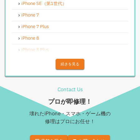
iPhoneバイブレータ交換修理
iPhone SE（第1世代）
Android修理実績
iPhone 7
Androidフロントパネル交換修理
iPhone 7 Plus
Androidバッテリー交換
iPhone 8
Android水没洗浄作業
iPhone 8 Plus
Androidその他部品修理
iPhone X
続きを見る
Android充電コネクタ修理
iPhone XS
Android基板破損修理（重度）
iPhone XS Max
Contact Us
Androidロゴループ、システム復旧
iPhone XR
プロが即修理！
Android基板破損修理（軽度）
iPhone 11
壊れたiPhone・スマホ・ゲーム機の
iPad修理実績
iPhone 11 Pro
修理はプロにお任せ！
iPadフロントパネル交換修理（ガラス割れ・タッチ不
iPhone 11 Pro Max
良）