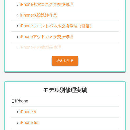
iPhone充電コネクタ交換修理
iPhone水没洗浄作業
iPhoneフロントパネル交換修理（軽度）
iPhoneアウトカメラ交換修理
iPhoneその他部品修理
iPhoneアウトカメラレンズ交換修理
続きを見る
iPhone基板破損修理（重度）
iPhoneスピーカー関連修理
モデル別修理実績
iPhoneカメラレンズガラス交換修理
iPhone
iPhoneインカメラ交換修理
iPhoneリンゴループ、システム復旧
iPhone 6
iPhone基板破損修理（軽度）
iPhone 6s