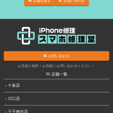
店舗を探す
お問い合わせ
iPhone SE（第2世代）
iPadバッテリー交換
iPhone 12
iPadパネル交換修理（ガラス液晶一体型）
iPhone 12 Pro
iPad液晶パネル交換修理（画面表示不良）
iPhone 12 mini
iPad充電コネクタ交換修理
iPhone 12 Pro Max
iPad水没洗浄作業
iPhone 13
iPadその他部品修理
お問い合わせ
iPhone 13 mini
Nintendo Switch修理実績
お見積り無料！お気軽にお問い合わせください！
iPhone 13 Pro
Nintendo Switchその他部品修理
店舗一覧
iPhone 13 Pro Max
Nintendo Switchバッテリー交換
十条店
iPhone SE（第3世代）
Nintendo Switch液晶画面修理交換
iPhone 14
川口店
Nintendo Siwtch充電コネクタ修理
iPhone 14 Pro
Nintendo Switchタッチパネル修理交換
王子神谷店