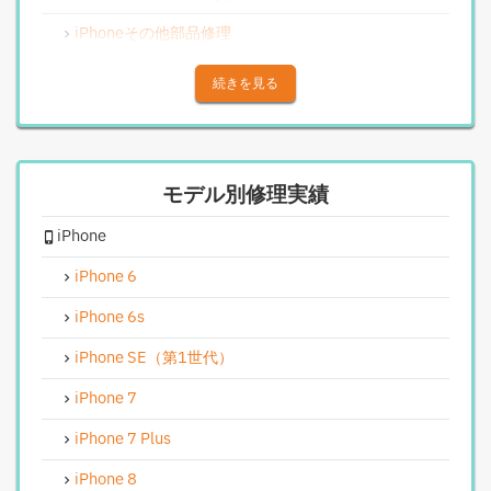
iPhoneその他部品修理
iPhoneアウトカメラレンズ交換修理
続きを見る
iPhone基板破損修理（重度）
iPhoneスピーカー関連修理
モデル別修理実績
iPhoneカメラレンズガラス交換修理
iPhone
iPhoneインカメラ交換修理
iPhoneリンゴループ、システム復旧
iPhone 6
iPhone基板破損修理（軽度）
iPhone 6s
iPhoneバイブレータ交換修理
iPhone SE（第1世代）
Android修理実績
iPhone 7
Androidフロントパネル交換修理
iPhone 7 Plus
Androidバッテリー交換
iPhone 8