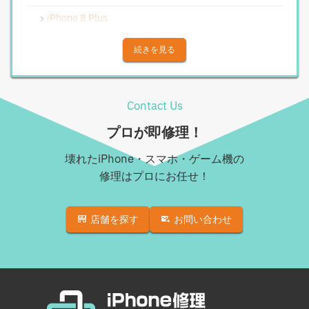
Android水没洗浄作業
iPhone 8 Plus
Androidその他部品修理
iPhone X
続きを見る
Android充電コネクタ修理
iPhone XS
Android基板破損修理（重度）
iPhone XS Max
Contact Us
Androidロゴループ、システム復旧
iPhone XR
プロが即修理！
Android基板破損修理（軽度）
iPhone 11
壊れたiPhone・スマホ・ゲーム機の
iPad修理実績
iPhone 11 Pro
修理はプロにお任せ！
iPadフロントパネル交換修理（ガラス割れ・タッチ不
iPhone 11 Pro Max
良）
店舗を探す
お問い合わせ
iPhone SE（第2世代）
iPadバッテリー交換
iPhone 12
iPadパネル交換修理（ガラス液晶一体型）
iPhone 12 Pro
iPad充電コネクタ交換修理
iPhone 12 mini