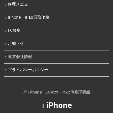
修理メニュー
iPhone 15 Pro
Nintendo Switch Joy-Con レール修理
iPhone 15 Pro Max
iPhone・iPad買取価格
iPod修理実績
iPhone 16
iPodバッテリー交換
FC募集
iPhone 16 Plus
パソコン修理実績
iPhone 16 Pro
お知らせ
パソコン液晶パネル交換修理
iPhone 16 Pro Max
パソコンバッテリー交換
運営会社情報
iPhone 16e
パソコンその他部品修理
プライバシーポリシー
iPhone 17
AppleWatch修理実績
Android
AppleWatchバッテリー交換
Google Pixel
iPhone・スマホ・その他修理実績
AppleWatchフロントパネル交換修理
Xperia
ガラケー修理実績
iPhone
AQUOS
ガラケーバッテリー交換