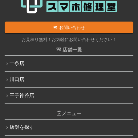
iPad液晶パネル交換修理（画面表示不良）
iPhone 12 Pro Max
iPad水没洗浄作業
iPhone 13
iPadその他部品修理
お問い合わせ
iPhone 13 mini
Nintendo Switch修理実績
お見積り無料！お気軽にお問い合わせください！
iPhone 13 Pro
Nintendo Switchその他部品修理
店舗一覧
iPhone 13 Pro Max
Nintendo Switchバッテリー交換
十条店
iPhone SE（第3世代）
Nintendo Switch液晶画面修理交換
iPhone 14
川口店
Nintendo Siwtch充電コネクタ修理
iPhone 14 Pro
Nintendo Switchタッチパネル修理交換
王子神谷店
iPhone 14 Pro Max
Nintendo Switchゲームカードスロット修理
iPhone 14 Plus
メニュー
Nintendo Switch SDカードスロット修理
iPhone 15
Nintendo Switch基板破損修理（軽度）
店舗を探す
iPhone 15 Plus
Nintendo Switch基板破損修理（重度）