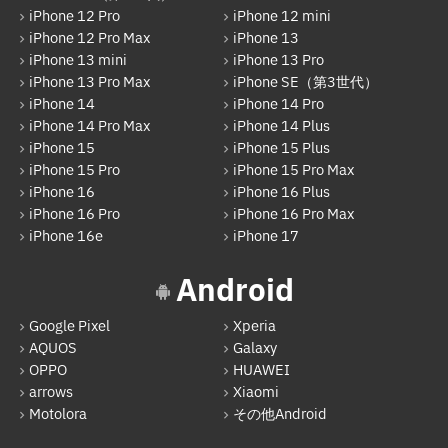
iPhone 12 Pro
iPhone 12 mini
Motolora
iPhone 12 Pro Max
iPhone 13
iPhone 13 mini
iPhone 13 Pro
その他Android
iPhone 13 Pro Max
iPhone SE（第3世代）
iPhone 14
iPhone 14 Pro
iPad
iPhone 14 Pro Max
iPhone 14 Plus
iPad Pro 12.9インチ（第6世代）
iPhone 15
iPhone 15 Plus
iPhone 15 Pro
iPhone 15 Pro Max
iPad Air（第1世代）
iPhone 16
iPhone 16 Plus
iPhone 16 Pro
iPhone 16 Pro Max
iPad mini（第2世代）
iPhone 16e
iPhone 17
iPad Air（第2世代）
Android
iPad mini（第4世代）
Google Pixel
Xperia
iPad Pro 12.9インチ（第1世代）
AQUOS
Galaxy
iPad Pro 9.7インチ
OPPO
HUAWEI
arrows
Xiaomi
iPad（第5世代）
Motolora
その他Android
iPad Pro 12.9インチ（第2世代）