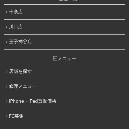
iPhone 13 Pro Max
Nintendo Switchバッテリー交換
十条店
iPhone SE（第3世代）
Nintendo Switch液晶画面修理交換
iPhone 14
川口店
Nintendo Siwtch充電コネクタ修理
iPhone 14 Pro
Nintendo Switchタッチパネル修理交換
王子神谷店
iPhone 14 Pro Max
Nintendo Switchゲームカードスロット修理
iPhone 14 Plus
メニュー
Nintendo Switch SDカードスロット修理
iPhone 15
Nintendo Switch基板破損修理（軽度）
店舗を探す
iPhone 15 Plus
Nintendo Switch基板破損修理（重度）
修理メニュー
iPhone 15 Pro
Nintendo Switch Joy-Con レール修理
iPhone 15 Pro Max
iPhone・iPad買取価格
iPod修理実績
iPhone 16
iPodバッテリー交換
FC募集
iPhone 16 Plus
パソコン修理実績