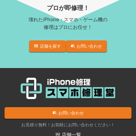
Androidロゴループ、システム復旧
iPhone XR
プロが即修理！
Android基板破損修理（軽度）
iPhone 11
壊れたiPhone・スマホ・ゲーム機の
iPad修理実績
iPhone 11 Pro
修理はプロにお任せ！
iPadフロントパネル交換修理（ガラス割れ・タッチ不
iPhone 11 Pro Max
良）
店舗を探す
お問い合わせ
iPhone SE（第2世代）
iPadバッテリー交換
iPhone 12
iPadパネル交換修理（ガラス液晶一体型）
iPhone 12 Pro
iPad充電コネクタ交換修理
iPhone 12 mini
iPad液晶パネル交換修理（画面表示不良）
iPhone 12 Pro Max
iPad水没洗浄作業
iPhone 13
iPadその他部品修理
お問い合わせ
iPhone 13 mini
Nintendo Switch修理実績
お見積り無料！お気軽にお問い合わせください！
iPhone 13 Pro
Nintendo Switchその他部品修理
店舗一覧