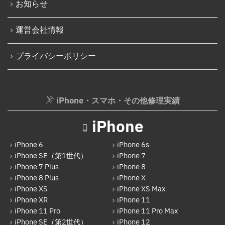
iPhone 16 Pro
お知らせ
パソコン液晶パネル交換修理
iPhone 16 Pro Max
パソコンバッテリー交換
運営会社情報
iPhone 16e
パソコンその他部品修理
プライバシーポリシー
iPhone 17
AppleWatch修理実績
Android
AppleWatchバッテリー交換
Google Pixel
iPhone・スマホ・その他修理実績
AppleWatchフロントパネル交換修理
Xperia
ガラケー修理実績
iPhone
AQUOS
ガラケーバッテリー交換
iPhone 6
iPhone 6s
Galaxy
iPhone SE（第1世代）
iPhone 7
iPhone 7 Plus
iPhone 8
OPPO
iPhone 8 Plus
iPhone X
HUAWEI
iPhone XS
iPhone XS Max
iPhone XR
iPhone 11
arrows
iPhone 11 Pro
iPhone 11 Pro Max
iPhone SE（第2世代）
iPhone 12
Xiaomi