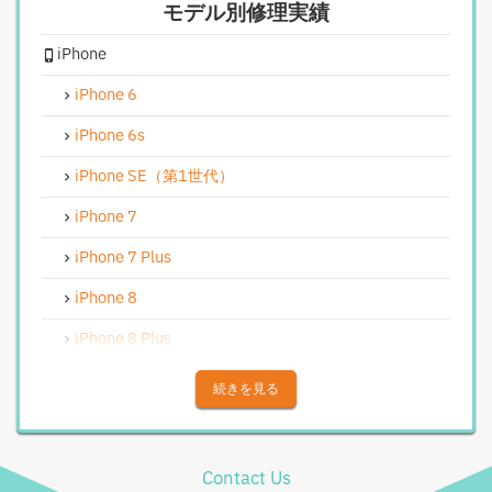
モデル別修理実績
iPhoneカメラレンズガラス交換修理
iPhone
iPhoneインカメラ交換修理
iPhoneリンゴループ、システム復旧
iPhone 6
iPhone基板破損修理（軽度）
iPhone 6s
iPhoneバイブレータ交換修理
iPhone SE（第1世代）
Android修理実績
iPhone 7
Androidフロントパネル交換修理
iPhone 7 Plus
Androidバッテリー交換
iPhone 8
Android水没洗浄作業
iPhone 8 Plus
Androidその他部品修理
iPhone X
続きを見る
Android充電コネクタ修理
iPhone XS
Android基板破損修理（重度）
iPhone XS Max
Contact Us