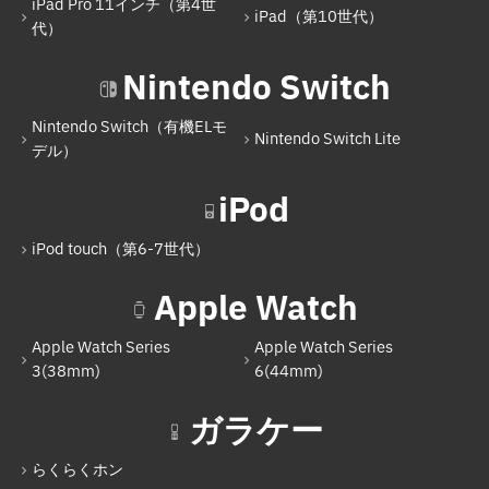
iPad Pro 11インチ（第4世
iPad（第10世代）
iPad Air（第5世代）
代）
iPad Pro 11インチ（第4世代）
Nintendo Switch
iPad（第10世代）
Nintendo Switch（有機ELモ
Nintendo Switch Lite
Nintendo Switch
デル）
Nintendo Switch（有機ELモデル）
iPod
Nintendo Switch Lite
iPod touch（第6-7世代）
iPod
Apple Watch
iPod touch（第6-7世代）
Apple Watch Series
Apple Watch Series
Apple Watch
3(38mm)
6(44mm)
Apple Watch Series 3(38mm)
ガラケー
Apple Watch Series 6(44mm)
らくらくホン
ガラケー