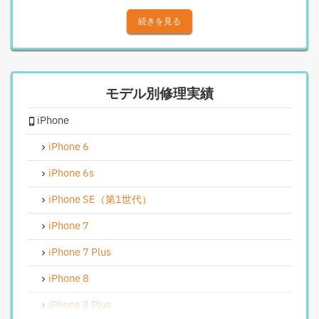
iPhoneアウトカメラレンズ交換修理
続きを見る
iPhone基板破損修理（重度）
iPhoneスピーカー関連修理
モデル別修理実績
iPhoneカメラレンズガラス交換修理
iPhone
iPhoneインカメラ交換修理
iPhoneリンゴループ、システム復旧
iPhone 6
iPhone基板破損修理（軽度）
iPhone 6s
iPhoneバイブレータ交換修理
iPhone SE（第1世代）
Android修理実績
iPhone 7
Androidフロントパネル交換修理
iPhone 7 Plus
Androidバッテリー交換
iPhone 8
Android水没洗浄作業
iPhone 8 Plus