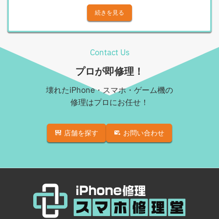
Androidその他部品修理
iPhone X
続きを見る
Android充電コネクタ修理
iPhone XS
Android基板破損修理（重度）
iPhone XS Max
Contact Us
Androidロゴループ、システム復旧
iPhone XR
プロが即修理！
Android基板破損修理（軽度）
iPhone 11
壊れたiPhone・スマホ・ゲーム機の
iPad修理実績
iPhone 11 Pro
修理はプロにお任せ！
iPadフロントパネル交換修理（ガラス割れ・タッチ不
iPhone 11 Pro Max
良）
店舗を探す
お問い合わせ
iPhone SE（第2世代）
iPadバッテリー交換
iPhone 12
iPadパネル交換修理（ガラス液晶一体型）
iPhone 12 Pro
iPad液晶パネル交換修理（画面表示不良）
iPhone 12 mini
iPad充電コネクタ交換修理
iPhone 12 Pro Max
iPad水没洗浄作業