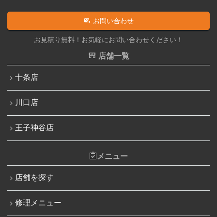
iPhone 13
iPadその他部品修理
お問い合わせ
iPhone 13 mini
Nintendo Switch修理実績
お見積り無料！お気軽にお問い合わせください！
iPhone 13 Pro
Nintendo Switchその他部品修理
店舗一覧
iPhone 13 Pro Max
Nintendo Switchバッテリー交換
十条店
iPhone SE（第3世代）
Nintendo Switch液晶画面修理交換
iPhone 14
川口店
Nintendo Siwtch充電コネクタ修理
iPhone 14 Pro
Nintendo Switchタッチパネル修理交換
王子神谷店
iPhone 14 Pro Max
Nintendo Switchゲームカードスロット修理
iPhone 14 Plus
メニュー
Nintendo Switch SDカードスロット修理
iPhone 15
Nintendo Switch基板破損修理（軽度）
店舗を探す
iPhone 15 Plus
Nintendo Switch基板破損修理（重度）
修理メニュー
iPhone 15 Pro
Nintendo Switch Joy-Con レール修理