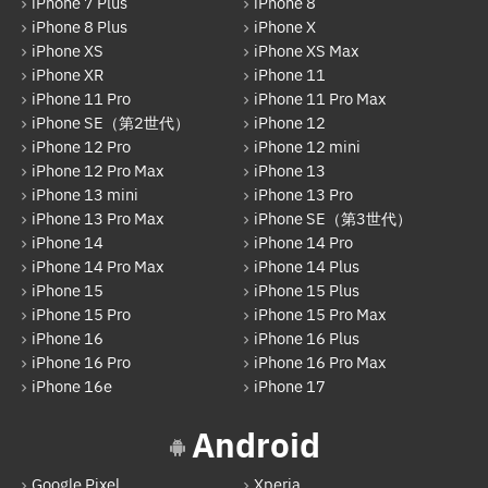
iPhone 7 Plus
iPhone 8
OPPO
iPhone 8 Plus
iPhone X
HUAWEI
iPhone XS
iPhone XS Max
iPhone XR
iPhone 11
arrows
iPhone 11 Pro
iPhone 11 Pro Max
iPhone SE（第2世代）
iPhone 12
Xiaomi
iPhone 12 Pro
iPhone 12 mini
Motolora
iPhone 12 Pro Max
iPhone 13
iPhone 13 mini
iPhone 13 Pro
その他Android
iPhone 13 Pro Max
iPhone SE（第3世代）
iPhone 14
iPhone 14 Pro
iPad
iPhone 14 Pro Max
iPhone 14 Plus
iPad Pro 12.9インチ（第6世代）
iPhone 15
iPhone 15 Plus
iPhone 15 Pro
iPhone 15 Pro Max
iPad Air（第1世代）
iPhone 16
iPhone 16 Plus
iPhone 16 Pro
iPhone 16 Pro Max
iPad mini（第2世代）
iPhone 16e
iPhone 17
iPad Air（第2世代）
Android
iPad mini（第4世代）
Google Pixel
Xperia