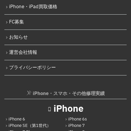
iPhone 15 Pro Max
iPhone・iPad買取価格
iPod修理実績
iPhone 16
iPodバッテリー交換
FC募集
iPhone 16 Plus
パソコン修理実績
iPhone 16 Pro
お知らせ
パソコン液晶パネル交換修理
iPhone 16 Pro Max
パソコンバッテリー交換
運営会社情報
iPhone 16e
パソコンその他部品修理
プライバシーポリシー
iPhone 17
AppleWatch修理実績
Android
AppleWatchバッテリー交換
Google Pixel
iPhone・スマホ・その他修理実績
AppleWatchフロントパネル交換修理
Xperia
ガラケー修理実績
iPhone
AQUOS
ガラケーバッテリー交換
iPhone 6
iPhone 6s
Galaxy
iPhone SE（第1世代）
iPhone 7