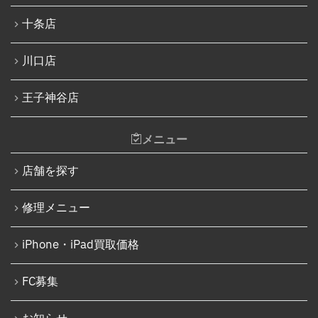
Nintendo Switchバッテリー交換
十条店
iPhone SE（第3世代）
Nintendo Switch液晶画面修理交換
iPhone 14
川口店
Nintendo Siwtch充電コネクタ修理
iPhone 14 Pro
Nintendo Switchタッチパネル修理交換
王子神谷店
iPhone 14 Pro Max
Nintendo Switchゲームカードスロット修理
iPhone 14 Plus
メニュー
Nintendo Switch SDカードスロット修理
iPhone 15
Nintendo Switch基板破損修理（軽度）
店舗を探す
iPhone 15 Plus
Nintendo Switch基板破損修理（重度）
修理メニュー
iPhone 15 Pro
Nintendo Switch Joy-Con レール修理
iPhone 15 Pro Max
iPhone・iPad買取価格
iPod修理実績
iPhone 16
iPodバッテリー交換
FC募集
iPhone 16 Plus
パソコン修理実績
iPhone 16 Pro