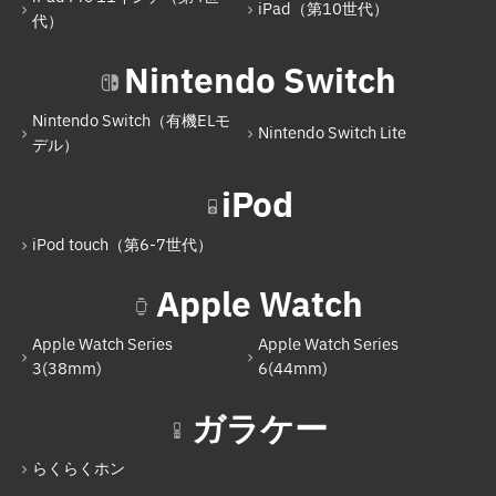
iPad（第10世代）
iPad Air（第5世代）
代）
iPad Pro 11インチ（第4世代）
Nintendo Switch
iPad（第10世代）
Nintendo Switch（有機ELモ
Nintendo Switch Lite
Nintendo Switch
デル）
Nintendo Switch（有機ELモデル）
iPod
Nintendo Switch Lite
iPod touch（第6-7世代）
iPod
Apple Watch
iPod touch（第6-7世代）
Apple Watch Series
Apple Watch Series
Apple Watch
3(38mm)
6(44mm)
Apple Watch Series 3(38mm)
ガラケー
Apple Watch Series 6(44mm)
らくらくホン
ガラケー