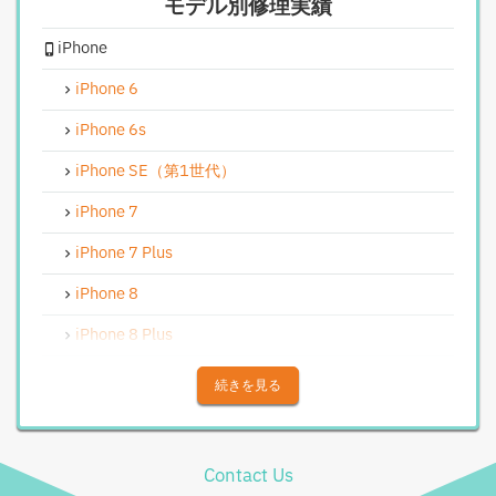
モデル別修理実績
iPhoneカメラレンズガラス交換修理
iPhone
iPhoneインカメラ交換修理
iPhoneリンゴループ、システム復旧
iPhone 6
iPhone基板破損修理（軽度）
iPhone 6s
iPhoneバイブレータ交換修理
iPhone SE（第1世代）
Android修理実績
iPhone 7
Androidフロントパネル交換修理
iPhone 7 Plus
Androidバッテリー交換
iPhone 8
Android水没洗浄作業
iPhone 8 Plus
Androidその他部品修理
iPhone X
続きを見る
Android充電コネクタ修理
iPhone XS
Android基板破損修理（重度）
iPhone XS Max
Contact Us