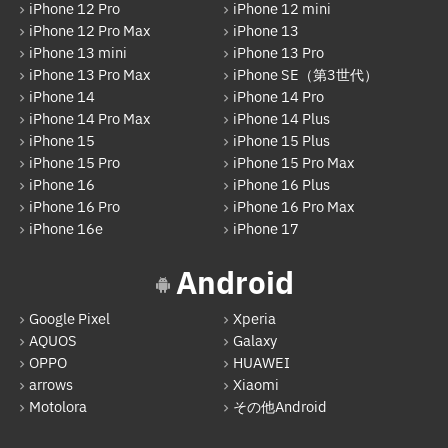
iPhone 12 Pro
iPhone 12 mini
Motolora
iPhone 12 Pro Max
iPhone 13
iPhone 13 mini
iPhone 13 Pro
その他Android
iPhone 13 Pro Max
iPhone SE（第3世代）
iPhone 14
iPhone 14 Pro
iPad
iPhone 14 Pro Max
iPhone 14 Plus
iPad Pro 12.9インチ（第6世代）
iPhone 15
iPhone 15 Plus
iPhone 15 Pro
iPhone 15 Pro Max
iPad Air（第1世代）
iPhone 16
iPhone 16 Plus
iPhone 16 Pro
iPhone 16 Pro Max
iPad mini（第2世代）
iPhone 16e
iPhone 17
iPad Air（第2世代）
Android
iPad mini（第4世代）
Google Pixel
Xperia
iPad Pro 12.9インチ（第1世代）
AQUOS
Galaxy
iPad Pro 9.7インチ
OPPO
HUAWEI
arrows
Xiaomi
iPad（第5世代）
Motolora
その他Android
iPad Pro 12.9インチ（第2世代）