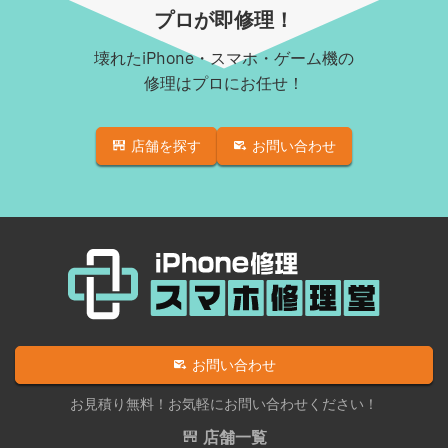
Androidロゴループ、システム復旧
iPhone XR
プロが即修理！
Android基板破損修理（軽度）
iPhone 11
壊れたiPhone・スマホ・ゲーム機の
iPad修理実績
iPhone 11 Pro
修理はプロにお任せ！
iPadフロントパネル交換修理（ガラス割れ・タッチ不
iPhone 11 Pro Max
良）
店舗を探す
お問い合わせ
iPhone SE（第2世代）
iPadバッテリー交換
iPhone 12
iPadパネル交換修理（ガラス液晶一体型）
iPhone 12 Pro
iPad液晶パネル交換修理（画面表示不良）
iPhone 12 mini
iPad充電コネクタ交換修理
iPhone 12 Pro Max
iPad水没洗浄作業
iPhone 13
iPadその他部品修理
お問い合わせ
iPhone 13 mini
Nintendo Switch修理実績
お見積り無料！お気軽にお問い合わせください！
iPhone 13 Pro
Nintendo Switchその他部品修理
店舗一覧
iPhone 13 Pro Max