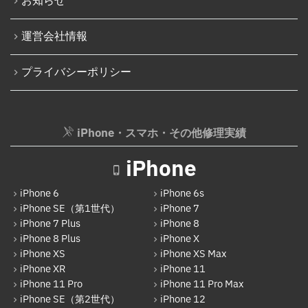
お知らせ
パソコン液晶パネル交換修理
iPhone 16 Pro Max
パソコンバッテリー交換
運営会社情報
iPhone 16e
パソコンその他部品修理
プライバシーポリシー
iPhone 17
AppleWatch修理実績
Android
AppleWatchバッテリー交換
Google Pixel
iPhone・スマホ・その他修理実績
AppleWatchフロントパネル交換修理
Xperia
ガラケー修理実績
iPhone
AQUOS
ガラケーバッテリー交換
iPhone 6
iPhone 6s
Galaxy
iPhone SE（第1世代）
iPhone 7
iPhone 7 Plus
iPhone 8
OPPO
iPhone 8 Plus
iPhone X
HUAWEI
iPhone XS
iPhone XS Max
iPhone XR
iPhone 11
arrows
iPhone 11 Pro
iPhone 11 Pro Max
iPhone SE（第2世代）
iPhone 12
Xiaomi