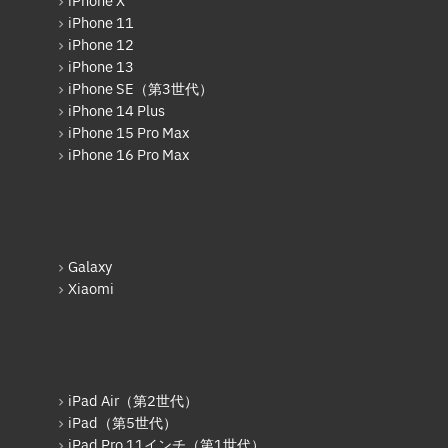
iPhone X
Xiaomi
AppleWatchフロントパネル交換
iPhone 11
修理
iPhone 12
Motolora
ガラケー修理実績
iPhone 13
その他Android
iPhone SE（第3世代）
ガラケーバッテリー交換
iPhone 14 Plus
iPad
iPhone 15 Pro Max
iPhone 16 Pro Max
iPad Pro 12.9インチ（第6世
代）
iPad Air（第1世代）
iPad mini（第2世代）
Galaxy
iPad Air（第2世代）
Xiaomi
iPad mini（第4世代）
iPad Pro 12.9インチ（第1世
代）
iPad Air（第2世代）
iPad Pro 9.7インチ
iPad（第5世代）
iPad Pro 11インチ（第1世代）