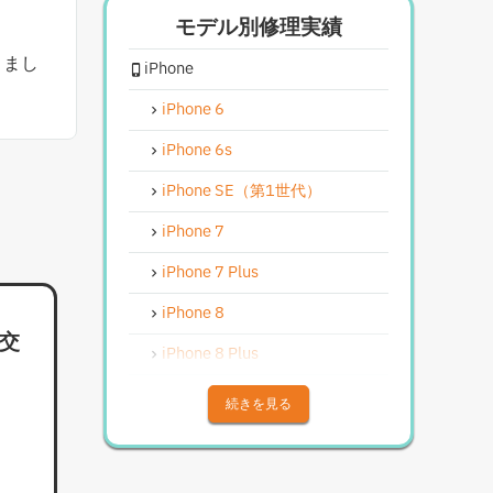
モデル別修理実績
iPhoneスピーカー関連修理
きまし
iPhone
iPhoneカメラレンズガラス交換
修理
iPhone 6
iPhoneインカメラ交換修理
iPhone 6s
iPhoneリンゴループ、システム
復旧
iPhone SE（第1世代）
iPhone基板破損修理（軽度）
iPhone 7
iPhoneバイブレータ交換修理
iPhone 7 Plus
Android修理実績
iPhone 8
ー交
Androidフロントパネル交換修理
iPhone 8 Plus
Androidバッテリー交換
iPhone X
続きを見る
Android水没洗浄作業
iPhone XS
Androidその他部品修理
iPhone XS Max