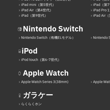
iPad mini（第5世代）
iPad（第
iPad Air（第4世代）
iPad Pr
iPad（第9世代）
iPad Ai
Nintendo Switch
Nintendo Switch（有機ELモデル）
Nintendo S
iPod
iPod touch（第6-7世代）
Apple Watch
Apple Watch Series 3(38mm)
Apple Wat
ガラケー
らくらくホン