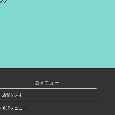
iPad水没洗浄作業
iPhone 13 Pro Max
iPadその他部品修理
iPhone SE（第3世代）
Nintendo Switch修理実績
iPhone 14
Nintendo Switchその他部品修理
iPhone 14 Pro
Nintendo Switchバッテリー交換
iPhone 14 Pro Max
Nintendo Switch液晶画面修理交
iPhone 14 Plus
換
iPhone 15
Nintendo Siwtch充電コネクタ修
理
iPhone 15 Plus
Nintendo Switchタッチパネル修
理交換
iPhone 15 Pro
メニュー
Nintendo Switchゲームカードス
iPhone 15 Pro Max
ロット修理
店舗を探す
iPhone 16
Nintendo Switch SDカードスロ
ット修理
修理メニュー
iPhone 16 Plus