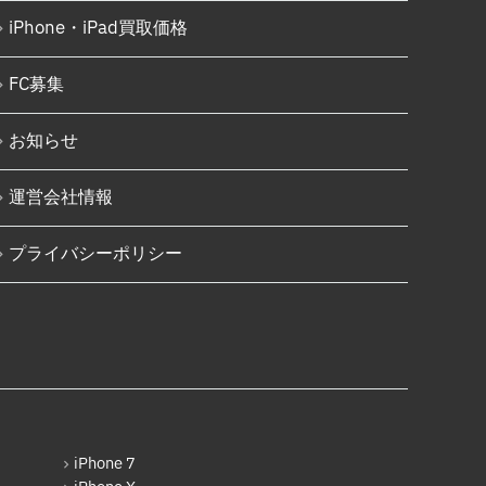
Nintendo Switch基板破損修理
iPhone 16 Pro
（軽度）
iPhone・iPad買取価格
iPhone 16 Pro Max
Nintendo Switch基板破損修理
（重度）
FC募集
iPhone 16e
Nintendo Switch Joy-Con レー
iPhone 17
ル修理
お知らせ
Android
iPod修理実績
運営会社情報
Google Pixel
iPodバッテリー交換
プライバシーポリシー
Xperia
パソコン修理実績
AQUOS
パソコン液晶パネル交換修理
Galaxy
パソコンバッテリー交換
OPPO
パソコンその他部品修理
HUAWEI
AppleWatch修理実績
arrows
AppleWatchバッテリー交換
iPhone 7