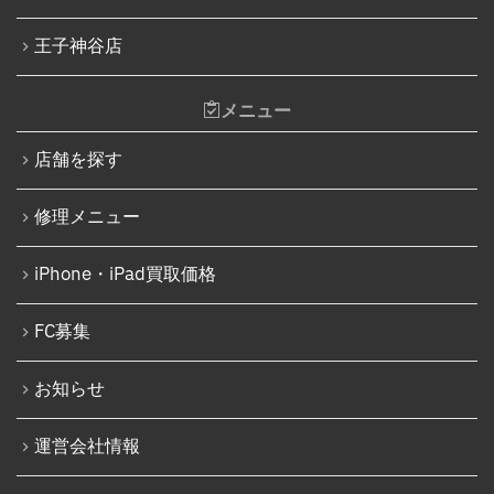
iPhone 14 Pro
Nintendo Switchタッチパネル修理交換
王子神谷店
iPhone 14 Pro Max
Nintendo Switchゲームカードスロット修理
iPhone 14 Plus
メニュー
Nintendo Switch SDカードスロット修理
iPhone 15
Nintendo Switch基板破損修理（軽度）
店舗を探す
iPhone 15 Plus
Nintendo Switch基板破損修理（重度）
修理メニュー
iPhone 15 Pro
Nintendo Switch Joy-Con レール修理
iPhone 15 Pro Max
iPhone・iPad買取価格
iPod修理実績
iPhone 16
iPodバッテリー交換
FC募集
iPhone 16 Plus
パソコン修理実績
iPhone 16 Pro
お知らせ
パソコン液晶パネル交換修理
iPhone 16 Pro Max
パソコンバッテリー交換
運営会社情報
iPhone 16e
パソコンその他部品修理