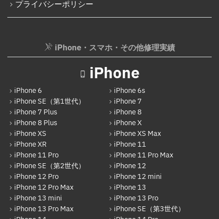
プライバシーポリシー
iPhone 17
AppleWatch修理実績
Android
AppleWatchバッテリー交換
Google Pixel
iPhone・スマホ・その他修理実績
AppleWatchフロントパネル交換修理
Xperia
ガラケー修理実績
iPhone
AQUOS
ガラケーバッテリー交換
iPhone 6
iPhone 6s
Galaxy
iPhone SE（第1世代）
iPhone 7
iPhone 7 Plus
iPhone 8
OPPO
iPhone 8 Plus
iPhone X
HUAWEI
iPhone XS
iPhone XS Max
iPhone XR
iPhone 11
arrows
iPhone 11 Pro
iPhone 11 Pro Max
iPhone SE（第2世代）
iPhone 12
Xiaomi
iPhone 12 Pro
iPhone 12 mini
Motolora
iPhone 12 Pro Max
iPhone 13
iPhone 13 mini
iPhone 13 Pro
その他Android
iPhone 13 Pro Max
iPhone SE（第3世代）