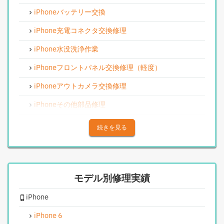
iPhoneバッテリー交換
iPhone充電コネクタ交換修理
iPhone水没洗浄作業
iPhoneフロントパネル交換修理（軽度）
iPhoneアウトカメラ交換修理
iPhoneその他部品修理
iPhoneアウトカメラレンズ交換修理
続きを見る
iPhone基板破損修理（重度）
iPhoneスピーカー関連修理
モデル別修理実績
iPhoneカメラレンズガラス交換修理
iPhone
iPhoneインカメラ交換修理
iPhoneリンゴループ、システム復旧
iPhone 6