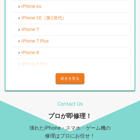
iPhone基板破損修理（軽度）
iPhone 6s
iPhoneバイブレータ交換修理
iPhone SE（第1世代）
Android修理実績
iPhone 7
Androidフロントパネル交換修理
iPhone 7 Plus
Androidバッテリー交換
iPhone 8
Android水没洗浄作業
iPhone 8 Plus
Androidその他部品修理
iPhone X
続きを見る
Android充電コネクタ修理
iPhone XS
Android基板破損修理（重度）
iPhone XS Max
Contact Us
Androidロゴループ、システム復旧
iPhone XR
プロが即修理！
Android基板破損修理（軽度）
iPhone 11
壊れたiPhone・スマホ・ゲーム機の
iPad修理実績
iPhone 11 Pro
修理はプロにお任せ！