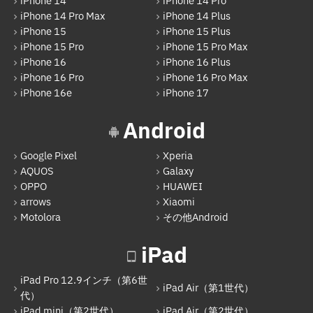
iPhone 14
iPhone 14 Pro
iPad
iPhone 14 Pro Max
iPhone 14 Plus
iPad Pro 12.9インチ（第6世代）
iPhone 15
iPhone 15 Plus
iPhone 15 Pro
iPhone 15 Pro Max
iPad Air（第1世代）
iPhone 16
iPhone 16 Plus
iPhone 16 Pro
iPhone 16 Pro Max
iPad mini（第2世代）
iPhone 16e
iPhone 17
iPad Air（第2世代）
Android
iPad mini（第4世代）
Google Pixel
Xperia
iPad Pro 12.9インチ（第1世代）
AQUOS
Galaxy
iPad Pro 9.7インチ
OPPO
HUAWEI
arrows
Xiaomi
iPad（第5世代）
Motolora
その他Android
iPad Pro 12.9インチ（第2世代）
iPad
iPad（第6世代）
iPad Pro 12.9インチ（第6世
iPad Pro 12.9インチ（第3世代）
iPad Air（第1世代）
代）
iPad mini（第2世代）
iPad Air（第2世代）