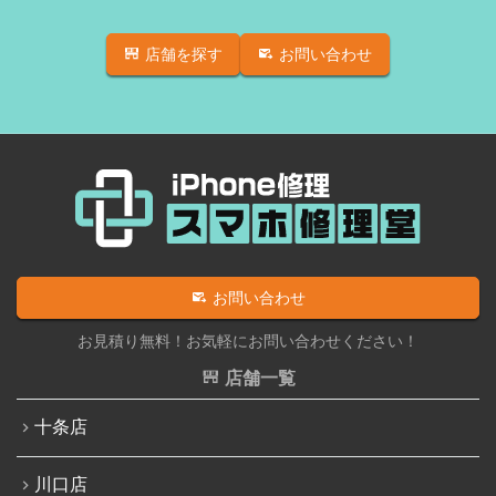
iPadフロントパネル交換修理（ガラス割れ・タッチ不
iPhone 11 Pro Max
良）
店舗を探す
お問い合わせ
iPhone SE（第2世代）
iPadバッテリー交換
iPhone 12
iPadパネル交換修理（ガラス液晶一体型）
iPhone 12 Pro
iPad充電コネクタ交換修理
iPhone 12 mini
iPad液晶パネル交換修理（画面表示不良）
iPhone 12 Pro Max
iPad水没洗浄作業
iPhone 13
iPadその他部品修理
お問い合わせ
iPhone 13 mini
Nintendo Switch修理実績
お見積り無料！お気軽にお問い合わせください！
iPhone 13 Pro
Nintendo Switchその他部品修理
店舗一覧
iPhone 13 Pro Max
Nintendo Switchバッテリー交換
十条店
iPhone SE（第3世代）
Nintendo Switch液晶画面修理交換
iPhone 14
川口店
Nintendo Siwtch充電コネクタ修理