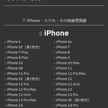
Nintendo Switch Joy-Con レール修理
iPhone 15 Pro Max
iPod修理実績
iPhone 16
iPodバッテリー交換
iPhone・スマホ・その他修理実績
iPhone 16 Plus
パソコン修理実績
iPhone
iPhone 16 Pro
パソコン液晶パネル交換修理
iPhone 16 Pro Max
iPhone 6
iPhone 6s
パソコンバッテリー交換
iPhone SE（第1世代）
iPhone 7
iPhone 16e
iPhone 7 Plus
iPhone 8
パソコンその他部品修理
iPhone 8 Plus
iPhone X
iPhone 17
AppleWatch修理実績
iPhone XS
iPhone XS Max
Android
iPhone XR
iPhone 11
AppleWatchバッテリー交換
iPhone 11 Pro
iPhone 11 Pro Max
Google Pixel
iPhone SE（第2世代）
iPhone 12
AppleWatchフロントパネル交換修理
iPhone 12 Pro
iPhone 12 mini
Xperia
iPhone 12 Pro Max
iPhone 13
ガラケー修理実績
AQUOS
iPhone 13 mini
iPhone 13 Pro
ガラケーバッテリー交換
iPhone 13 Pro Max
iPhone SE（第3世代）
Galaxy
iPhone 14
iPhone 14 Pro