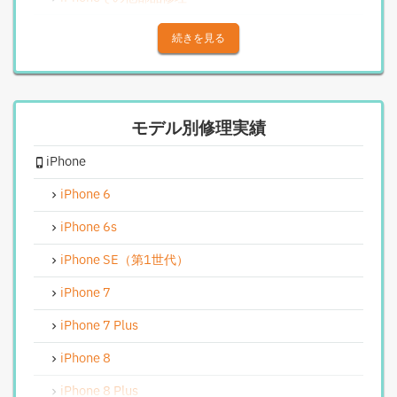
iPhoneアウトカメラレンズ交換修理
続きを見る
iPhone基板破損修理（重度）
iPhoneスピーカー関連修理
モデル別修理実績
iPhoneカメラレンズガラス交換修理
iPhone
iPhoneインカメラ交換修理
iPhoneリンゴループ、システム復旧
iPhone 6
iPhone基板破損修理（軽度）
iPhone 6s
iPhoneバイブレータ交換修理
iPhone SE（第1世代）
Android修理実績
iPhone 7
Androidフロントパネル交換修理
iPhone 7 Plus
Androidバッテリー交換
iPhone 8
Android水没洗浄作業
iPhone 8 Plus