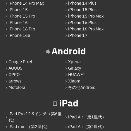
iPhone 14 Pro Max
iPhone 14 Plus
OPPO
iPhone 15
iPhone 15 Plus
iPhone 15 Pro
iPhone 15 Pro Max
HUAWEI
iPhone 16
iPhone 16 Plus
arrows
iPhone 16 Pro
iPhone 16 Pro Max
iPhone 16e
iPhone 17
Xiaomi
Android
Motolora
その他Android
Google Pixel
Xperia
AQUOS
Galaxy
iPad
OPPO
HUAWEI
arrows
Xiaomi
iPad Pro 12.9インチ（第6世代）
Motolora
その他Android
iPad Air（第1世代）
iPad
iPad mini（第2世代）
iPad Air（第2世代）
iPad Pro 12.9インチ（第6世
iPad Air（第1世代）
代）
iPad mini（第4世代）
iPad mini（第2世代）
iPad Air（第2世代）