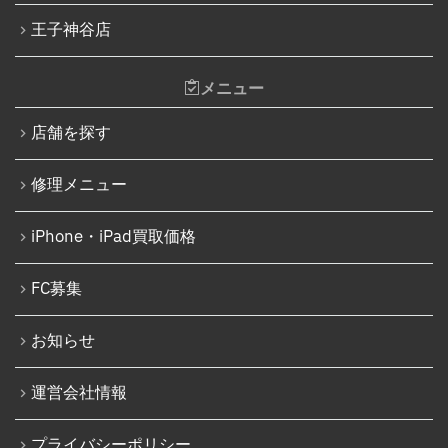
iPad水没洗浄作業
iPhone 13
王子神谷店
iPadその他部品修理
iPhone 13 mini
Nintendo Switch修理実績
メニュー
iPhone 13 Pro
Nintendo Switchその他部品修理
店舗を探す
iPhone 13 Pro Max
Nintendo Switchバッテリー交換
iPhone SE（第3世代）
修理メニュー
Nintendo Switch液晶画面修理交換
iPhone 14
Nintendo Siwtch充電コネクタ修理
iPhone・iPad買取価格
iPhone 14 Pro
Nintendo Switchタッチパネル修理交換
iPhone 14 Pro Max
FC募集
Nintendo Switchゲームカードスロット修理
iPhone 14 Plus
Nintendo Switch SDカードスロット修理
お知らせ
iPhone 15
Nintendo Switch基板破損修理（軽度）
運営会社情報
iPhone 15 Plus
Nintendo Switch基板破損修理（重度）
iPhone 15 Pro
プライバシーポリシー