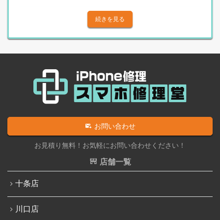
Androidその他部品修理
iPhone X
続きを見る
Android充電コネクタ修理
iPhone XS
Android基板破損修理（重度）
iPhone XS Max
Androidロゴループ、システム復旧
iPhone XR
Android基板破損修理（軽度）
iPhone 11
iPad修理実績
iPhone 11 Pro
iPadフロントパネル交換修理（ガラス割れ・タッチ不
iPhone 11 Pro Max
お問い合わせ
良）
iPhone SE（第2世代）
お見積り無料！お気軽にお問い合わせください！
iPadバッテリー交換
iPhone 12
店舗一覧
iPadパネル交換修理（ガラス液晶一体型）
iPhone 12 Pro
十条店
iPad充電コネクタ交換修理
iPhone 12 mini
iPad液晶パネル交換修理（画面表示不良）
川口店
iPhone 12 Pro Max