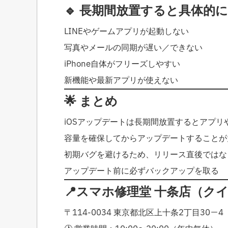
🔹 長期間放置すると具体的
LINEやゲームアプリが起動しない
写真やメールの同期が遅い／できない
iPhone自体がフリーズしやすい
新機能や最新アプリが使えない
🌟 まとめ
iOSアップデートは長期間放置するとアプリや
容量を確保してからアップデートすることが
初期バグを避けるため、リリース直後では
アップデート前に必ずバックアップを取る
📍スマホ修理堂 十条店（ク
〒114-0034 東京都北区上十条2丁目30−4