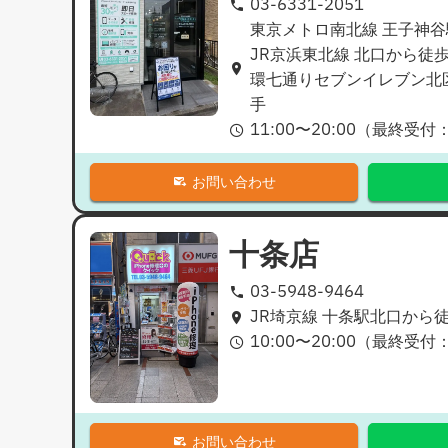
03-6331-2051
東京メトロ南北線 王子神谷
JR京浜東北線 北口から徒歩
環七通りセブンイレブン北
手
11:00
〜
20:00
（最終受付
お問い合わせ
十条店
03-5948-9464
JR埼京線 十条駅北口から
10:00
〜
20:00
（最終受付
お問い合わせ