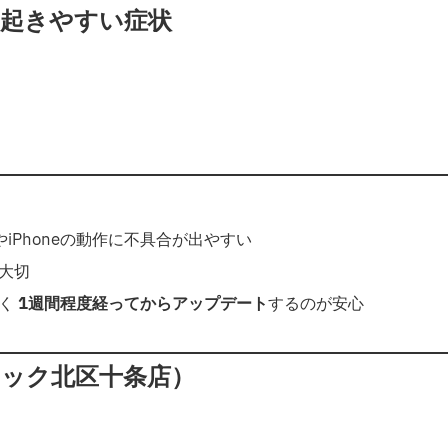
に起きやすい症状
iPhoneの動作に不具合が出やすい
大切
なく
1週間程度経ってからアップデート
するのが安心
イック北区十条店）