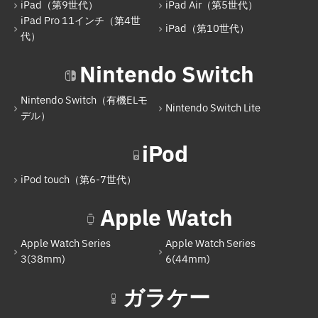
iPad（第9世代）
iPad Air（第5世代）
iPad Pro 11インチ（第4世
iPad（第10世代）
代）
Nintendo Switch
Nintendo Switch（有機ELモ
Nintendo Switch Lite
デル）
iPod
iPod touch（第6-7世代）
Apple Watch
Apple Watch Series
Apple Watch Series
3(38mm)
6(44mm)
ガラケー