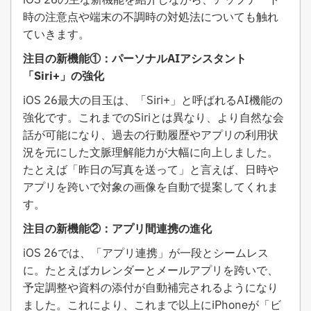
iOS 26の主な新機能を紹介しながら、アップデート
時の注意点や端末の不調時の対処法についても触れ
ていきます。
注目の新機能①：パーソナルAIアシスタント
「Siri+」の強化
iOS 26最大の目玉は、「Siri+」と呼ばれるAI機能の
強化です。これまでのSiriとは異なり、より自然な会
話が可能になり、過去の行動履歴やアプリの利用状
況を元にした文脈理解能力が大幅に向上しました。
たとえば「昨日の写真を送って」と言えば、日時や
アプリを跨いで対象の画像を自動で提案してくれま
す。
注目の新機能②：アプリ間連携の進化
iOS 26では、「アプリ連携」が一段とシームレス
に。たとえばカレンダーとメールアプリを跨いで、
予定調整や資料の添付が自動補完されるようになり
ました。これにより、これまで以上にiPhoneが「ビ