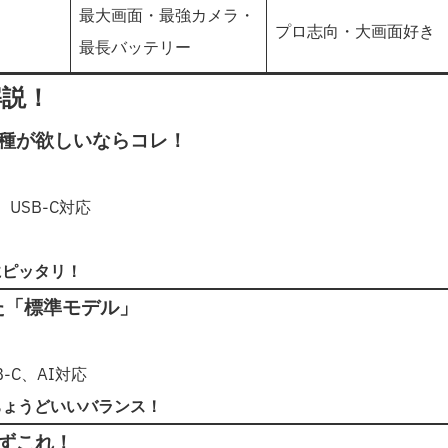
最大画面・最強カメラ・
プロ志向・大画面好き
最長バッテリー
解説！
最新機種が欲しいならコレ！
ィ、USB-C対応
にピッタリ！
れた「標準モデル」
-C、AI対応
ちょうどいいバランス！
迷わずこれ！