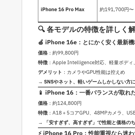
iPhone 16 Pro Max
約191,700円〜
🔍 各モデルの特徴を詳しく
🍏 iPhone 16e：とにかく安く
価格
：約99,800円
特徴
：Apple Intelligence対応、軽量ボデ
デメリット
：カメラやGPU性能は控えめ
→
SNSやネット、軽いゲームしかしない方
📱 iPhone 16：一番バランスが取
価格
：約124,800円
特徴
：A18＋5コアGPU、48MPカメラ、USB
→
「安すぎず、高すぎず」で性能と価格の
⚡ iPhone 16 Pro：性能重視なら