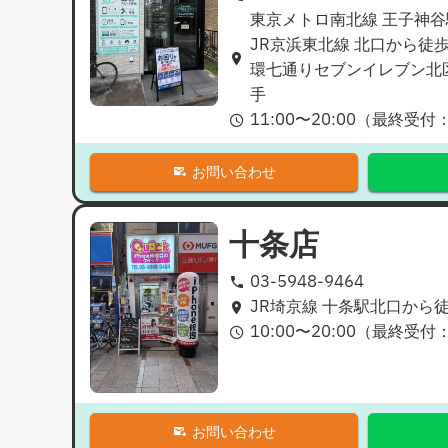
東京メトロ南北線 王子神谷
JR京浜東北線 北口から徒歩
環七通りセブンイレブン北
手
11:00
〜
20:00
（最終受付
お問い合わせ
十条店
03-5948-9464
JR埼京線 十条駅北口から
10:00
〜
20:00
（最終受付
お問い合わせ